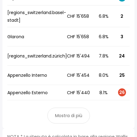
[regions_switzerland.basel-
CHF 15'658
6.8%
2
stadt]
Glarona
CHF 15'658
6.8%
3
[regions_switzerland.zürich]
CHF 15'494
7.8%
24
Appenzello Interno
CHF 15'454
8.0%
25
26
Appenzello Esterno
CHF 15'440
8.1%
Mostra di più
NOTA * La ritenuta è calcolata in base alla regione Wallis