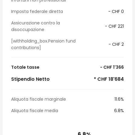
infortuni non professionali
Imposta federale diretta
- CHF 0
Assicurazione contro la
- CHF 221
disoccupazione
[withholding_box.Pension fund
- CHF 2
contributions]
Totale tasse
- CHF 1'366
Stipendio Netto
* CHF 18'684
Aliquota fiscale marginale
11.6%
Aliquota fiscale media
6.8%
6.8%