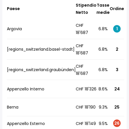
Stipendio
Tasse
Paese
Ordine
Netto
medie
CHF
Argovia
6.8%
1
18'687
CHF
[regions_switzerland.basel-stadt]
6.8%
2
18'687
CHF
[regions_switzerland.graubünden]
6.8%
3
18'687
Appenzello Interno
CHF 18'326
8.6%
24
Berna
CHF 18'190
9.3%
25
26
Appenzello Esterno
CHF 18'149
9.5%