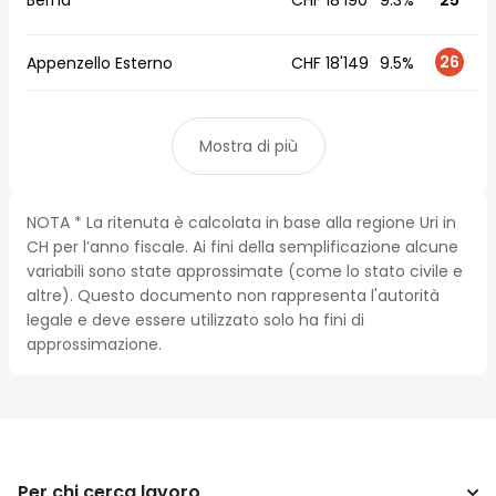
Berna
CHF 18'190
9.3%
25
26
Appenzello Esterno
CHF 18'149
9.5%
Mostra di più
NOTA * La ritenuta è calcolata in base alla regione Uri in
CH per l’anno fiscale. Ai fini della semplificazione alcune
variabili sono state approssimate (come lo stato civile e
altre). Questo documento non rappresenta l'autorità
legale e deve essere utilizzato solo ha fini di
approssimazione.
Per chi cerca lavoro