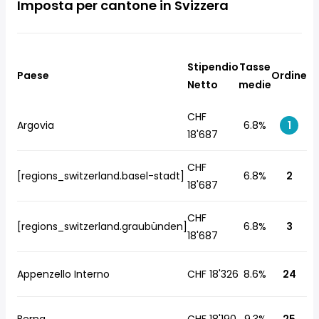
Imposta per cantone in Svizzera
Stipendio
Tasse
Paese
Ordine
Netto
medie
CHF
Argovia
6.8%
1
18'687
CHF
[regions_switzerland.basel-stadt]
6.8%
2
18'687
CHF
[regions_switzerland.graubünden]
6.8%
3
18'687
Appenzello Interno
CHF 18'326
8.6%
24