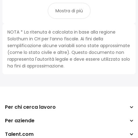
Mostra di più
NOTA * La ritenuta è calcolata in base alla regione
Solothurn in CH per l’anno fiscale. Ai fini della
semplificazione alcune variabili sono state approssimate
(come lo stato civile e altre). Questo documento non
rappresenta l'autorità legale e deve essere utilizzato solo
ha fini di approssimazione.
Per chi cerca lavoro
Per aziende
Cerca lavoro
Cerca stipendio
Talent.com
Aziende