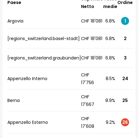
Paese
Ordine
Netto
medie
Argovia
CHF 18'081
6.8%
1
[regions_switzerland.basel-stadt]
CHF 18'081
6.8%
2
[regions_switzerland.graubünden]
CHF 18'081
6.8%
3
CHF
Appenzello Interno
8.5%
24
17'756
CHF
Berna
8.9%
25
17'667
CHF
Appenzello Esterno
9.2%
26
17'608