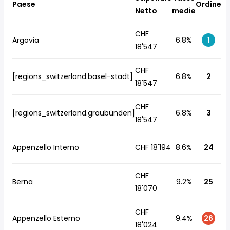
Paese
Ordine
Netto
medie
CHF
Argovia
6.8%
1
18'547
CHF
[regions_switzerland.basel-stadt]
6.8%
2
18'547
CHF
[regions_switzerland.graubünden]
6.8%
3
18'547
Appenzello Interno
CHF 18'194
8.6%
24
CHF
Berna
9.2%
25
18'070
CHF
Appenzello Esterno
9.4%
26
18'024