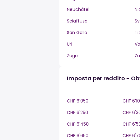
Neuchâtel
Ni
Sciaffusa
Sv
San Gallo
Ti
Uri
V
Zugo
Zu
Imposta per reddito - O
CHF 6'050
CHF 6'1
CHF 6'250
CHF 6'3
CHF 6'450
CHF 6'5
CHF 6'650
CHF 6'7