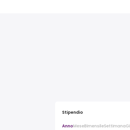
Stipendio
Anno
Mese
Bimensile
Settimana
G