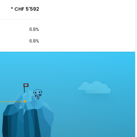
* CHF 5'592
6.8%
6.8%