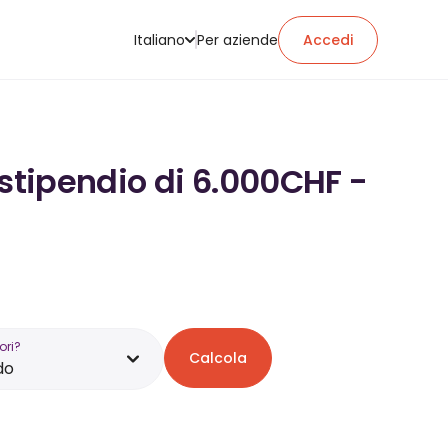
Italiano
Per aziende
Accedi
 stipendio di 6.000CHF -
ori?
Calcola
do