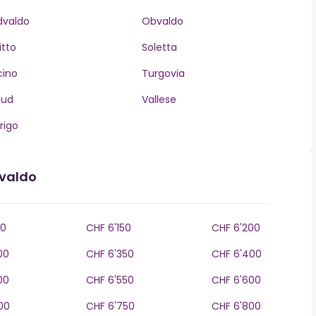
dvaldo
Obvaldo
itto
Soletta
cino
Turgovia
aud
Vallese
rigo
bvaldo
00
CHF 6'150
CHF 6'200
00
CHF 6'350
CHF 6'400
00
CHF 6'550
CHF 6'600
00
CHF 6'750
CHF 6'800