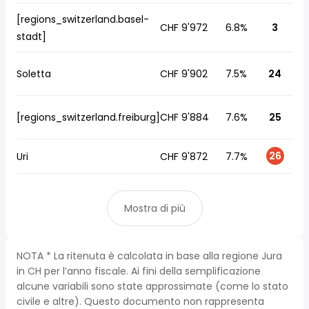
[regions_switzerland.basel-
CHF 9'972
6.8%
3
stadt]
Soletta
CHF 9'902
7.5%
24
[regions_switzerland.freiburg]
CHF 9'884
7.6%
25
26
Uri
CHF 9'872
7.7%
Mostra di più
NOTA * La ritenuta è calcolata in base alla regione Jura
in CH per l’anno fiscale. Ai fini della semplificazione
alcune variabili sono state approssimate (come lo stato
civile e altre). Questo documento non rappresenta