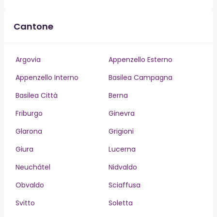
Cantone
Argovia
Appenzello Esterno
Appenzello Interno
Basilea Campagna
Basilea Città
Berna
Friburgo
Ginevra
Glarona
Grigioni
Giura
Lucerna
Neuchâtel
Nidvaldo
Obvaldo
Sciaffusa
Svitto
Soletta