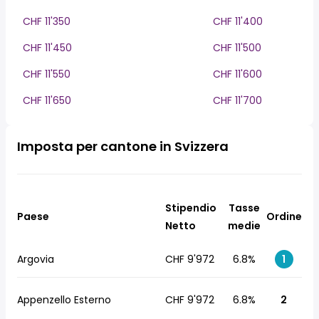
CHF 11'350
CHF 11'400
CHF 11'450
CHF 11'500
CHF 11'550
CHF 11'600
CHF 11'650
CHF 11'700
Imposta per cantone in Svizzera
Stipendio
Tasse
Paese
Ordine
Netto
medie
Argovia
CHF 9'972
6.8%
1
Appenzello Esterno
CHF 9'972
6.8%
2