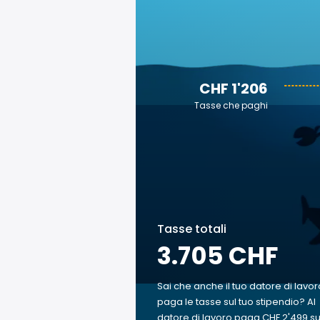
CHF 1'206
Tasse che paghi
Tasse totali
3.705 CHF
Sai che anche il tuo datore di lavor
paga le tasse sul tuo stipendio? Al
datore di lavoro paga CHF 2'499 su