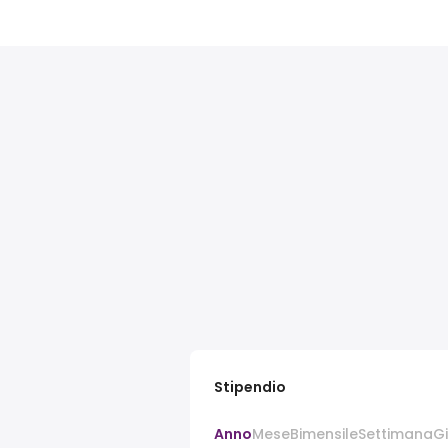
Stipendio
Anno
Mese
Bimensile
Settimana
G