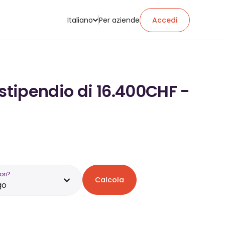
Italiano
Per aziende
Accedi
 stipendio di 16.400CHF -
ori?
Calcola
go