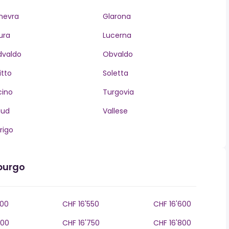
nevra
Glarona
ura
Lucerna
dvaldo
Obvaldo
itto
Soletta
cino
Turgovia
aud
Vallese
rigo
iburgo
500
CHF 16'550
CHF 16'600
700
CHF 16'750
CHF 16'800