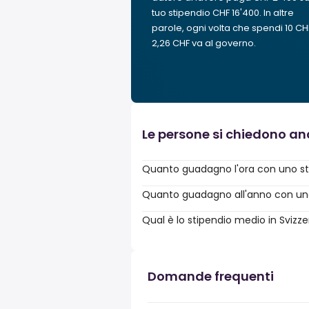
tuo stipendio CHF 16'400. In altre
parole, ogni volta che spendi 10 CH
2,26 CHF va al governo.
Le persone si chiedono a
Quanto guadagno l'ora con uno st
Quanto guadagno all'anno con uno 
Qual è lo stipendio medio in Svizz
Domande frequenti