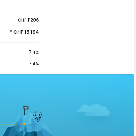
- CHF 1'206
* CHF 15'194
7.4%
7.4%