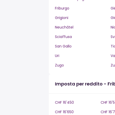
Friburgo
Gi
Grigioni
Gi
Neuchâtel
Ni
Sciaffusa
Sv
San Gallo
Ti
Uri
V
Zugo
Zu
Imposta per reddito - Fr
CHF 16'450
CHF 16'
CHF 16'650
CHF 16'