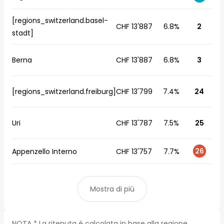
[regions_switzerland.basel-
CHF 13'887
6.8%
2
stadt]
Berna
CHF 13'887
6.8%
3
[regions_switzerland.freiburg]
CHF 13'799
7.4%
24
Uri
CHF 13'787
7.5%
25
26
Appenzello Interno
CHF 13'757
7.7%
Mostra di più
NOTA * La ritenuta è calcolata in base alla regione