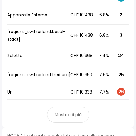
Appenzello Esterno
CHF 10'438
6.8%
2
[regions_switzerland.basel-
CHF 10'438
6.8%
3
stadt]
Soletta
CHF 10'368
7.4%
24
[regions_switzerland.freiburg]
CHF 10'350
7.6%
25
26
Uri
CHF 10'338
7.7%
Mostra di più
NOTA * La ritenuta è calcolata in base alla regione