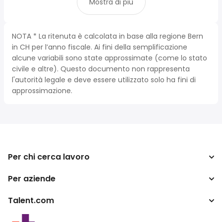
Mostra di più
NOTA * La ritenuta è calcolata in base alla regione Bern
in CH per l’anno fiscale. Ai fini della semplificazione
alcune variabili sono state approssimate (come lo stato
civile e altre). Questo documento non rappresenta
l'autorità legale e deve essere utilizzato solo ha fini di
approssimazione.
Per chi cerca lavoro
Per aziende
Cerca lavoro
Cerca stipendio
Talent.com
Aziende
Calcolatore tasse
ATS