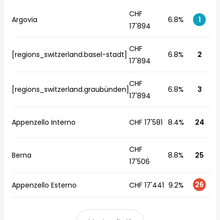
CHF
Argovia
6.8%
1
17'894
CHF
[regions_switzerland.basel-stadt]
6.8%
2
17'894
CHF
[regions_switzerland.graubünden]
6.8%
3
17'894
Appenzello Interno
CHF 17'581
8.4%
24
CHF
Berna
8.8%
25
17'506
26
Appenzello Esterno
CHF 17'441
9.2%