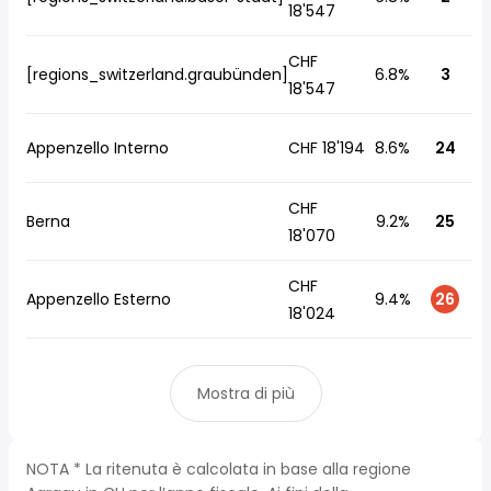
18'547
CHF
[regions_switzerland.graubünden]
6.8%
3
18'547
Appenzello Interno
CHF 18'194
8.6%
24
CHF
Berna
9.2%
25
18'070
CHF
Appenzello Esterno
9.4%
26
18'024
Mostra di più
NOTA * La ritenuta è calcolata in base alla regione