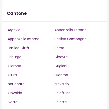
Cantone
Argovia
Appenzello Esterno
Appenzello Interno
Basilea Campagna
Basilea Città
Berna
Friburgo
Ginevra
Glarona
Grigioni
Giura
Lucerna
Neuchâtel
Nidvaldo
Obvaldo
Sciaffusa
Svitto
Soletta