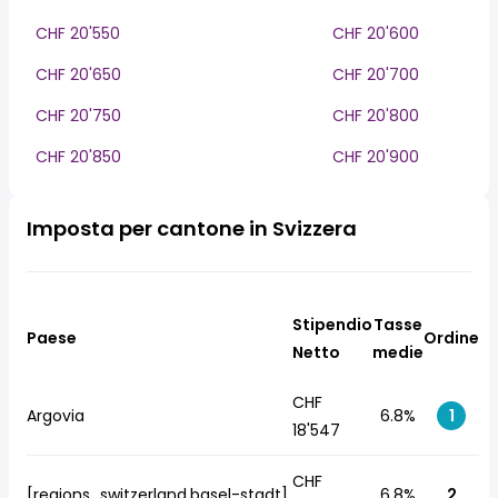
CHF 20'550
CHF 20'600
CHF 20'650
CHF 20'700
CHF 20'750
CHF 20'800
CHF 20'850
CHF 20'900
Imposta per cantone in Svizzera
Stipendio
Tasse
Paese
Ordine
Netto
medie
CHF
Argovia
6.8%
1
18'547
CHF
[regions_switzerland.basel-stadt]
6.8%
2