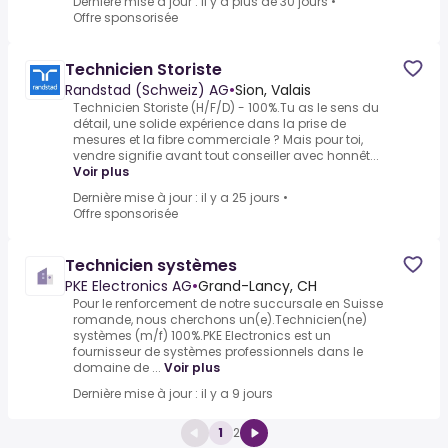
Dernière mise à jour : il y a plus de 30 jours
•
Offre sponsorisée
Technicien Storiste
Randstad (Schweiz) AG
•
Sion, Valais
Technicien Storiste (H/F/D) - 100%.Tu as le sens du
détail, une solide expérience dans la prise de
mesures et la fibre commerciale ? Mais pour toi,
vendre signifie avant tout conseiller avec honnêt...
Voir plus
Dernière mise à jour : il y a 25 jours
•
Offre sponsorisée
Technicien systèmes
PKE Electronics AG
•
Grand-Lancy, CH
Pour le renforcement de notre succursale en Suisse
romande, nous cherchons un(e).Technicien(ne)
systèmes (m/f) 100%.PKE Electronics est un
fournisseur de systèmes professionnels dans le
domaine de ...
Voir plus
Dernière mise à jour : il y a 9 jours
1
2