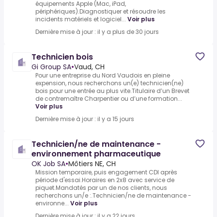
équipements Apple (Mac, iPad,
périphériques).Diagnostiquer et résoudre les
incidents matériels et logiciel...
Voir plus
Dernière mise à jour : il y a plus de 30 jours
Technicien bois
Gi Group SA
•
Vaud, CH
Pour une entreprise du Nord Vaudois en pleine
expension, nous recherchons un(e) technicien(ne)
bois pour une entrée au plus vite.Titulaire d’un Brevet
de contremaître Charpentier ou d’une formation...
Voir plus
Dernière mise à jour : il y a 15 jours
Technicien/ne de maintenance -
environnement pharmaceutique
OK Job SA
•
Môtiers NE, CH
Mission temporaire, puis engagement CDI après
période d'essai.Horaires en 2x8 avec service de
piquet.Mandatés par un de nos clients, nous
recherchons un/e :.Technicien/ne de maintenance -
environne...
Voir plus
Dernière mise à jour : il y a 22 jours