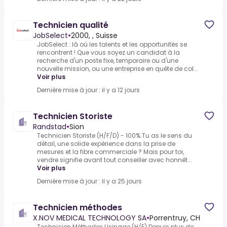
Technicien qualité
JobSelect
•
2000, , Suisse
JobSelect : là où les talents et les opportunités se
rencontrent ! Que vous soyez un candidat à la
recherche d'un poste fixe, temporaire ou d'une
nouvelle mission, ou une entreprise en quête de col...
Voir plus
Dernière mise à jour : il y a 12 jours
Technicien Storiste
Randstad
•
Sion
Technicien Storiste (H/F/D) - 100%.Tu as le sens du
détail, une solide expérience dans la prise de
mesures et la fibre commerciale ? Mais pour toi,
vendre signifie avant tout conseiller avec honnêt...
Voir plus
Dernière mise à jour : il y a 25 jours
Technicien méthodes
X.NOV MEDICAL TECHNOLOGY SA
•
Porrentruy, CH
Technicien Méthodes Usinage (H/F).Depuis plus de