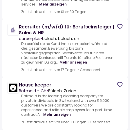
services...
Mehr anzeigen
Zuletzt aktualisiert: vor über 30 Tagen
Recruiter (m/w/d) für Berufseinsteiger |
Sales & HR
careerplus
•
bülach, bülach, ch
Du berätst deine Kund:innen kompetent während
des gesamten.Bewerbung bis zum
Vorstellungsgespräch.Selbstvertrauen für ihren
nächsten Karriereschritt.Talente für offene Positionen
zu gewinnen.Du org...
Mehr anzeigen
Zuletzt aktualisiert: vor 17 Tagen
•
Gesponsert
House keeper
Batmaid - CH
•
Bülach, Zürich
Batmaid is the leading cleaning company for
private individuals in Switzerland with over 55,000
customers.We are constantly looking for
experienced and reliable employees for a part-time
contract.A...
Mehr anzeigen
Zuletzt aktualisiert: vor über 30 Tagen
•
Gesponsert