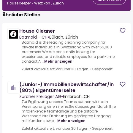
House keeper • Wetzikon , Zürich
Ähnliche Stellen
House Cleaner
Batmaid - CH
•
Bülach, Zürich
Batmaid is the leading cleaning company for
private individuals in Switzerland with over 55,000
customers.We are constantly looking for
experienced and reliable employees for a part-time
contract.A...
Mehr anzeigen
Zuletzt aktualisiert: vor über 30 Tagen
•
Gesponsert
(Junior-) Immobilienbewirtschafter/in
(80%) Eigentümerseite
Zürcher Freilager AG
•
Embrach, CH
Zur Ergänzung unseres Teams suchen wir nach
Vereinbarung einen / eine.Sie überzeugen durch Ihre
mitdenkende, teamfähige und belastbare
Wesensart.Ihre Erfahrung im gepflegten Umgang
mit Kunden sowie...
Mehr anzeigen
Zuletzt aktualisiert: vor über 30 Tagen
•
Gesponsert