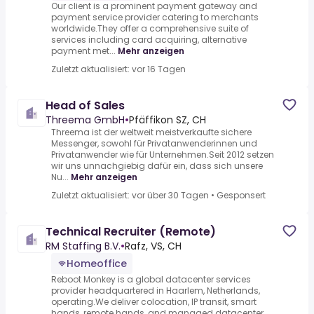
Our client is a prominent payment gateway and
payment service provider catering to merchants
worldwide.They offer a comprehensive suite of
services including card acquiring, alternative
payment met...
Mehr anzeigen
Zuletzt aktualisiert: vor 16 Tagen
Head of Sales
Threema GmbH
•
Pfäffikon SZ, CH
Threema ist der weltweit meistverkaufte sichere
Messenger, sowohl für Privatanwenderinnen und
Privatanwender wie für Unternehmen.Seit 2012 setzen
wir uns unnachgiebig dafür ein, dass sich unsere
Nu...
Mehr anzeigen
Zuletzt aktualisiert: vor über 30 Tagen
•
Gesponsert
Technical Recruiter (Remote)
RM Staffing B.V.
•
Rafz, VS, CH
Homeoffice
Reboot Monkey is a global datacenter services
provider headquartered in Haarlem, Netherlands,
operating.We deliver colocation, IP transit, smart
hands, remote hands, and managed datacenter