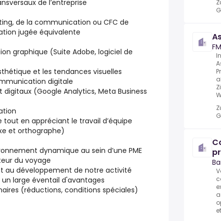
ansversaux de l’entreprise
Z
G
ting, de la communication ou CFC de
ation jugée équivalente
A
FM
tion graphique (Suite Adobe, logiciel de
I
A
esthétique et les tendances visuelles
P
a
communication digitale
Z
t digitaux (Google Analytics, Meta Business
W
Z
ation
G
 tout en appréciant le travail d’équipe
xe et orthographe)
Co
vironnement dynamique au sein d’une PME
pr
cteur du voyage
Ba
ent au développement de notre activité
V
c
t un large éventail d'avantages
e
aires (réductions, conditions spéciales)
a
o
et