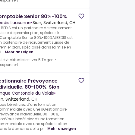
esponsert
omptable Senior 80%-100%
bedis Lausanne
•
Sion, Switzerland, CH
LBEDIS est un partenaire de recrutement
uisse de premier plan, spécialisé
Comptable Senior 80%-100%ALBEDIS est
n partenaire de recrutement suisse de
remier plan, spécialisé dans la mise en
l...
Mehr anzeigen
uletzt aktualisiert: vor 5 Tagen
•
esponsert
estionnaire Prévoyance
dividuelle, 80-100%, Sion
nque Cantonale du Valais
•
on, Switzerland, CH
ous bénéficiez d’une formation
ommerciale avec une sGestionnaire
révoyance individuelle, 80-100%,
ionVous bénéficiez d’une formation
ommerciale avec une spécialisation
ans le domaine de la pr...
Mehr anzeigen