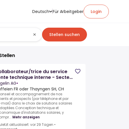
Deutsch
Für Arbeitgeber
Login
Stellen suchen
Stellen
llaborateur/trice du service
nte technique interne - Secteur
hotovoltaïque
gelin AG
•
affeien FR oder Thayngen SH, CH
onseil et accompagnement de nos
lients et prospects (par téléphone et par
-mail) dans le choix de solutions solaires
daptées.Conception technique et
conomique d'installations solaires, y
ompr...
Mehr anzeigen
uletzt aktualisiert: vor 29 Tagen
•