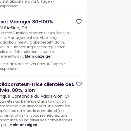
uletzt aktualisiert: vor 5 Tagen
•
esponsert
sset Manager 80-100%
V SA
•
Sion, CH
n dieser Funktion arbeiten Sie im Bereich
sset Management der Abteilung
roduktion.Ihre Aufgabe besteht darin,
ktiv zur Umsetzung der strategischen
iele des Unternehmens sowie zur
eiterentwick...
Mehr anzeigen
uletzt aktualisiert: vor über 30 Tagen
•
esponsert
llaborateur-trice clientèle des
ivés, 80%, Sion
nque Cantonale du Valais
•
Sion, CH
ous êtes au bénéfice d’une formation
ommerciale et disposez d’une première
xpérience du monde bancaire et/ou
dministrative? Si vous recherchez une
pportunité où valoriser vos compétences
 po...
Mehr anzeigen