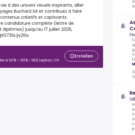
Z
e à des univers visuels inspirants, allier
G
oyages Buchard SA et contribuez à faire
contenus créatifs et captivants.
As
tre candidature complète (lettre de
Co
t diplômes) jusqu’au 17 juillet 2026,
Ve
Fe
it0731a jiy26a
F
s
g
V
Erstellen
F
lle à 50% – 60% • 1912 Leytron, CH
M
Z
G
R
Vi
H
s
V
d
c
p.