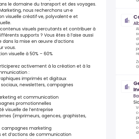
G
 dans le domaine du transport et des voyages.
Marketing, nous recherchons un·e
n visuelle créatif·ve, polyvalent·e et
C
uelle.
Al
contenus visuels percutants et contribuer à
A
s
 différents supports ? Vous êtes à l’aise aussi
d
e dans la mise en œuvre d’actions
u
ur vous.
p
tion visuelle à 50% – 60%
re
Z
rticiperez activement à la création et à la
G
mmunication :
raphiques imprimés et digitaux
G
ux sociaux, newsletters, campagnes
In
Ba
marketing et communication
Si
mpagnes promotionnelles
V
 visuelle de l’entreprise
c
ernes (imprimeurs, agences, graphistes,
p
S
c
des campagnes marketing
d
ts et d’actions de communication