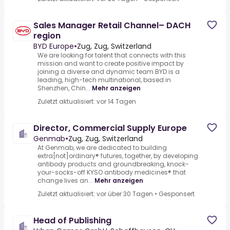
Sales Manager Retail Channel– DACH
region
BYD Europe
•
Zug, Zug, Switzerland
We are looking for talent that connects with this
mission and want to create positive impact by
joining a diverse and dynamic team.BYD is a
leading, high-tech multinational, based in
Shenzhen, Chin...
Mehr anzeigen
Zuletzt aktualisiert: vor 14 Tagen
Director, Commercial Supply Europe
Genmab
•
Zug, Zug, Switzerland
At Genmab, we are dedicated to building
extra[not]ordinary® futures, together, by developing
antibody products and groundbreaking, knock-
your-socks-off KYSO antibody medicines® that
change lives an...
Mehr anzeigen
Zuletzt aktualisiert: vor über 30 Tagen
•
Gesponsert
Head of Publishing