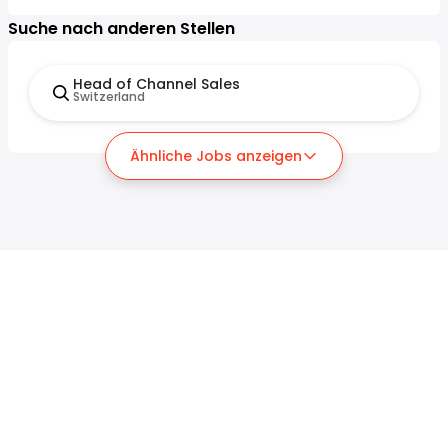
Suche nach anderen Stellen
Head of Channel Sales
Switzerland
Ähnliche Jobs anzeigen
Für Arbeitssuchende
Für Arbeitgeber
Jobs suchen
Lohnvergleich
Jobs durchsuchen
Unternehmen