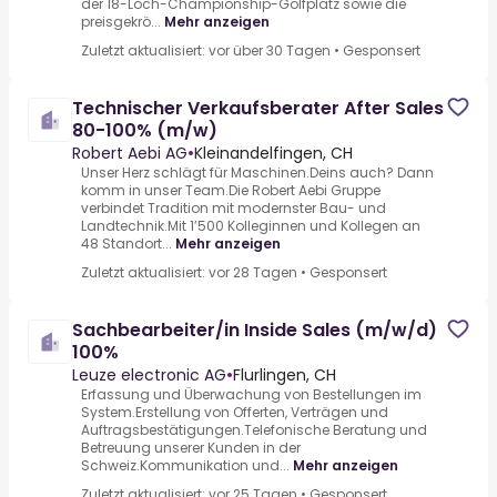
der 18-Loch-Championship-Golfplatz sowie die
preisgekrö...
Mehr anzeigen
Zuletzt aktualisiert: vor über 30 Tagen
•
Gesponsert
Technischer Verkaufsberater After Sales
80-100% (m/w)
Robert Aebi AG
•
Kleinandelfingen, CH
Unser Herz schlägt für Maschinen.Deins auch? Dann
komm in unser Team.Die Robert Aebi Gruppe
verbindet Tradition mit modernster Bau- und
Landtechnik.Mit 1’500 Kolleginnen und Kollegen an
48 Standort...
Mehr anzeigen
Zuletzt aktualisiert: vor 28 Tagen
•
Gesponsert
Sachbearbeiter/in Inside Sales (m/w/d)
100%
Leuze electronic AG
•
Flurlingen, CH
Erfassung und Überwachung von Bestellungen im
System.Erstellung von Offerten, Verträgen und
Auftragsbestätigungen.Telefonische Beratung und
Betreuung unserer Kunden in der
Schweiz.Kommunikation und...
Mehr anzeigen
Zuletzt aktualisiert: vor 25 Tagen
•
Gesponsert