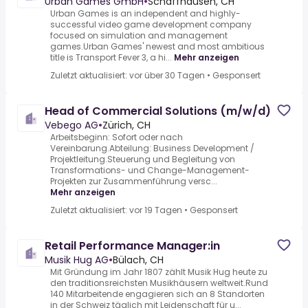
Urban Games GmbH
•
Schaffhausen, CH
Urban Games is an independent and highly-
successful video game development company
focused on simulation and management
games.Urban Games' newest and most ambitious
title is Transport Fever 3, a hi...
Mehr anzeigen
Zuletzt aktualisiert: vor über 30 Tagen
•
Gesponsert
Head of Commercial Solutions (m/w/d)
Vebego AG
•
Zürich, CH
Arbeitsbeginn: Sofort oder nach
Vereinbarung.Abteilung: Business Development /
Projektleitung.Steuerung und Begleitung von
Transformations- und Change-Management-
Projekten zur Zusammenführung versc...
Mehr anzeigen
Zuletzt aktualisiert: vor 19 Tagen
•
Gesponsert
Retail Performance Manager:in
Musik Hug AG
•
Bülach, CH
Mit Gründung im Jahr 1807 zählt Musik Hug heute zu
den traditionsreichsten Musikhäusern weltweit.Rund
140 Mitarbeitende engagieren sich an 8 Standorten
in der Schweiz täglich mit Leidenschaft für u...