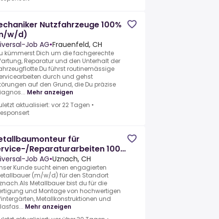
echaniker Nutzfahrzeuge 100%
m/w/d)
iversal-Job AG
•
Frauenfeld, CH
u kümmerst Dich um die fachgerechte
artung, Reparatur und den Unterhalt der
ahrzeugflotte.Du führst routinemässige
ervicearbeiten durch und gehst
törungen auf den Grund, die Du präzise
iagnos...
Mehr anzeigen
uletzt aktualisiert: vor 22 Tagen
•
esponsert
etallbaumonteur für
rvice-/Reparaturarbeiten 100%
m/w/d)
iversal-Job AG
•
Uznach, CH
nser Kunde sucht einen engagierten
etallbauer (m/w/d) für den Standort
znach.Als Metallbauer bist du für die
ertigung und Montage von hochwertigen
intergärten, Metallkonstruktionen und
lasfas...
Mehr anzeigen