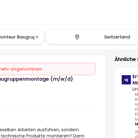
Ähnliche 
 mehr angenommen
Er
Baugruppenmontage (m/w/d)
M
(
Un
M
B
I
P
E
b
M
eselben Arbeiten ausführen, sondern
Z
 technische Produkte montieren? Dann
G