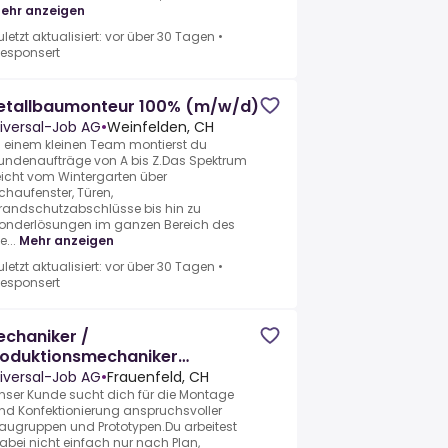
ehr anzeigen
uletzt aktualisiert: vor über 30 Tagen
•
esponsert
etallbaumonteur 100% (m/w/d)
iversal-Job AG
•
Weinfelden, CH
n einem kleinen Team montierst du
undenaufträge von A bis Z.Das Spektrum
eicht vom Wintergarten über
chaufenster, Türen,
randschutzabschlüsse bis hin zu
onderlösungen im ganzen Bereich des
e...
Mehr anzeigen
uletzt aktualisiert: vor über 30 Tagen
•
esponsert
chaniker /
roduktionsmechaniker
augruppenmontage und
iversal-Job AG
•
Frauenfeld, CH
onfektion 100% (m/w/d)
nser Kunde sucht dich für die Montage
nd Konfektionierung anspruchsvoller
augruppen und Prototypen.Du arbeitest
abei nicht einfach nur nach Plan,