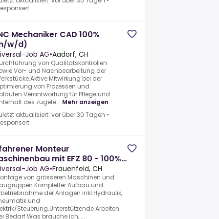
uletzt aktualisiert: vor über 30 Tagen
•
esponsert
NC Mechaniker CAD 100%
m/w/d)
iversal-Job AG
•
Aadorf, CH
urchführung von Qualitätskontrollen
owie Vor- und Nachbearbeitung der
erkstücke.Aktive Mitwirkung bei der
ptimierung von Prozessen und
bläufen.Verantwortung für Pflege und
nterhalt des zugete...
Mehr anzeigen
uletzt aktualisiert: vor über 30 Tagen
•
esponsert
fahrener Monteur
schinenbau mit EFZ 80 - 100%
m/w/d)
iversal-Job AG
•
Frauenfeld, CH
ontage von grösseren Maschinen und
augruppen.Kompletter Aufbau und
nbetriebnahme der Anlagen inkl.Hydraulik,
neumatik und
lektrik/Steuerung.Unterstützende Arbeiten
ei Bedarf.Was brauche ich, ...