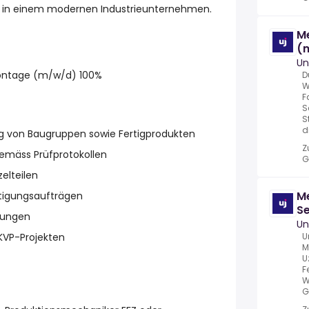
e in einem modernen Industrieunternehmen.
M
(
Un
ontage (m/w/d) 100%
D
W
F
S
S
d
g von Baugruppen sowie Fertigprodukten
Z
emäss Prüfprotokollen
G
elteilen
M
rtigungsaufträgen
Se
rungen
(
Un
 KVP-Projekten
U
M
U
F
W
G