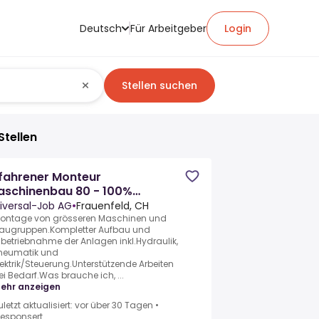
Deutsch
Für Arbeitgeber
Login
Stellen suchen
Stellen
fahrener Monteur
aschinenbau 80 - 100%
m/w/d)
iversal-Job AG
•
Frauenfeld, CH
ontage von grösseren Maschinen und
augruppen.Kompletter Aufbau und
nbetriebnahme der Anlagen inkl.Hydraulik,
neumatik und
lektrik/Steuerung.Unterstützende Arbeiten
ei Bedarf.Was brauche ich, ...
ehr anzeigen
uletzt aktualisiert: vor über 30 Tagen
•
esponsert