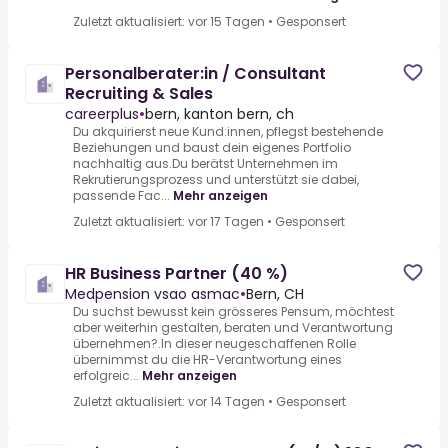
Zuletzt aktualisiert: vor 15 Tagen
•
Gesponsert
Personalberater:in / Consultant
Recruiting & Sales
careerplus
•
bern, kanton bern, ch
Du akquirierst neue Kund:innen, pflegst bestehende
Beziehungen und baust dein eigenes Portfolio
nachhaltig aus.Du berätst Unternehmen im
Rekrutierungsprozess und unterstützt sie dabei,
passende Fac...
Mehr anzeigen
Zuletzt aktualisiert: vor 17 Tagen
•
Gesponsert
HR Business Partner (40 %)
Medpension vsao asmac
•
Bern, CH
Du suchst bewusst kein grösseres Pensum, möchtest
aber weiterhin gestalten, beraten und Verantwortung
übernehmen?.In dieser neugeschaffenen Rolle
übernimmst du die HR-Verantwortung eines
erfolgreic...
Mehr anzeigen
Zuletzt aktualisiert: vor 14 Tagen
•
Gesponsert