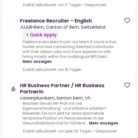
Zuletzt aktualisiert: vor 17 Tagen
•
Gesponsert
Freelance Recruiter - English
JUJUR
•
Bern, Canton of Bern, Switzerland
Quick Apply
Freelance recruiters to join our team.If you're a true
hunter and love connecting talented individuals
with their dream jobs and have experience with
hiring mostly within the multilingual BPO field...
Mehr anzeigen
Zuletzt aktualisiert: vor 16 Tagen
HR Business Partner / HR Business
Partnerin
careerplus
•
bern, kanton bern, ch
Möchten Sie als HR-Profi mit viel
Eigenverantwortung- und initiative arbeiten?
Bewerben Sie sich jetzt für diese spannende
temporäre Position im Personalwesen in der
Gesundheitsbranche!.Ein führend...
Mehr anzeigen
Zuletzt aktualisiert: vor über 30 Tagen
•
Gesponsert