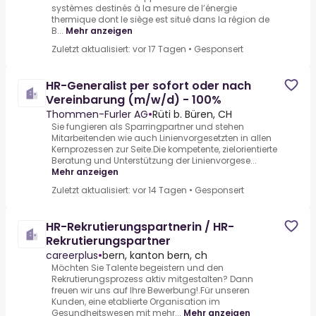
systèmes destinés à la mesure de l’énergie
thermique dont le siège est situé dans la région de
B...
Mehr anzeigen
Zuletzt aktualisiert: vor 17 Tagen
•
Gesponsert
HR-Generalist per sofort oder nach
Vereinbarung (m/w/d) - 100%
Thommen-Furler AG
•
Rüti b. Büren, CH
Sie fungieren als Sparringpartner und stehen
Mitarbeitenden wie auch Linienvorgesetzten in allen
Kernprozessen zur Seite.Die kompetente, zielorientierte
Beratung und Unterstützung der Linienvorgese...
Mehr anzeigen
Zuletzt aktualisiert: vor 14 Tagen
•
Gesponsert
HR-Rekrutierungspartnerin / HR-
Rekrutierungspartner
careerplus
•
bern, kanton bern, ch
Möchten Sie Talente begeistern und den
Rekrutierungsprozess aktiv mitgestalten? Dann
freuen wir uns auf Ihre Bewerbung!.Für unseren
Kunden, eine etablierte Organisation im
Gesundheitswesen mit mehr...
Mehr anzeigen