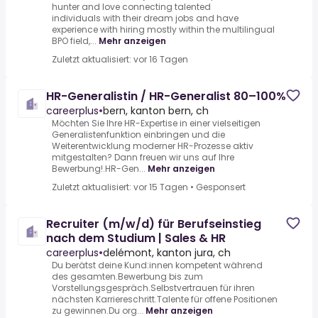
hunter and love connecting talented
individuals with their dream jobs and have
experience with hiring mostly within the multilingual
BPO field,...
Mehr anzeigen
Zuletzt aktualisiert: vor 16 Tagen
HR-Generalistin / HR-Generalist 80–100%
careerplus
•
bern, kanton bern, ch
Möchten Sie Ihre HR-Expertise in einer vielseitigen
Generalistenfunktion einbringen und die
Weiterentwicklung moderner HR-Prozesse aktiv
mitgestalten? Dann freuen wir uns auf Ihre
Bewerbung!.HR-Gen...
Mehr anzeigen
Zuletzt aktualisiert: vor 15 Tagen
•
Gesponsert
Recruiter (m/w/d) für Berufseinstieg
nach dem Studium | Sales & HR
careerplus
•
delémont, kanton jura, ch
Du berätst deine Kund:innen kompetent während
des gesamten.Bewerbung bis zum
Vorstellungsgespräch.Selbstvertrauen für ihren
nächsten Karriereschritt.Talente für offene Positionen
zu gewinnen.Du org...
Mehr anzeigen