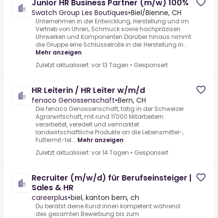
Junior HR Business Partner (m/w) 100%
Swatch Group Les Boutiques
•
Biel/Bienne, CH
Unternehmen in der Entwicklung, Herstellung und im
Vertrieb von Uhren, Schmuck sowie hochpräzisen
Uhrwerken und Komponenten.Darüber hinaus nimmt
die Gruppe eine Schlüsselrolle in der Herstellung in...
Mehr anzeigen
Zuletzt aktualisiert: vor 13 Tagen
•
Gesponsert
HR Leiterin / HR Leiter w/m/d
fenaco Genossenschaft
•
Bern, CH
Die fenaco Genossenschaft, tätig in der Schweizer
Agrarwirtschaft, mit rund 11'000 Mitarbeitern
verarbeitet, veredelt und vermarktet
landwirtschaftliche Produkte an die Lebensmittel-,
Futtermit-tel...
Mehr anzeigen
Zuletzt aktualisiert: vor 14 Tagen
•
Gesponsert
Recruiter (m/w/d) für Berufseinsteiger |
Sales & HR
careerplus
•
biel, kanton bern, ch
Du berätst deine Kund:innen kompetent während
des gesamten.Bewerbung bis zum