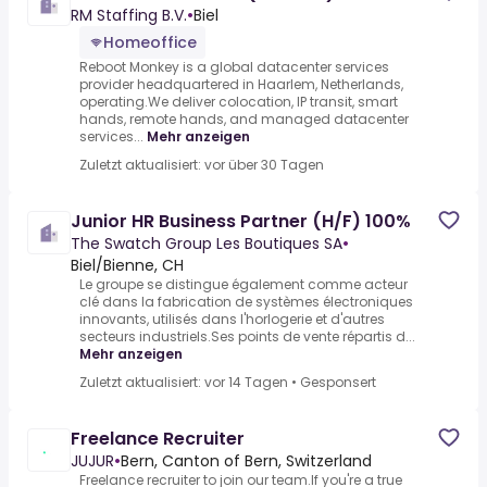
RM Staffing B.V.
•
Biel
Homeoffice
Reboot Monkey is a global datacenter services
provider headquartered in Haarlem, Netherlands,
operating.We deliver colocation, IP transit, smart
hands, remote hands, and managed datacenter
services...
Mehr anzeigen
Zuletzt aktualisiert: vor über 30 Tagen
Junior HR Business Partner (H/F) 100%
The Swatch Group Les Boutiques SA
•
Biel/Bienne, CH
Le groupe se distingue également comme acteur
clé dans la fabrication de systèmes électroniques
innovants, utilisés dans l'horlogerie et d'autres
secteurs industriels.Ses points de vente répartis d...
Mehr anzeigen
Zuletzt aktualisiert: vor 14 Tagen
•
Gesponsert
Freelance Recruiter
JUJUR
•
Bern, Canton of Bern, Switzerland
Freelance recruiter to join our team.If you're a true