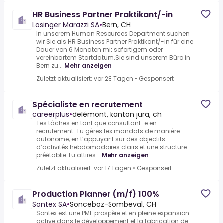
HR Business Partner Praktikant/-in
Losinger Marazzi SA
•
Bern, CH
In unserem Human Resources Department suchen
wir Sie als HR Business Partner Praktikant/-in für eine
Dauer von 6 Monaten mit sofortigem oder
vereinbartem Startdatum.Sie sind unserem Büro in
Bern zu...
Mehr anzeigen
Zuletzt aktualisiert: vor 28 Tagen
•
Gesponsert
Spécialiste en recrutement
careerplus
•
delémont, kanton jura, ch
Tes tâches en tant que consultant-e en
recrutement:.Tu gères tes mandats de manière
autonome, en t’appuyant sur des objectifs
d’activités hebdomadaires clairs et une structure
préétablie.Tu attires...
Mehr anzeigen
Zuletzt aktualisiert: vor 17 Tagen
•
Gesponsert
Production Planner (m/f) 100%
Sontex SA
•
Sonceboz-Sombeval, CH
Sontex est une PME prospère et en pleine expansion
active dans le développement et la fabrication de