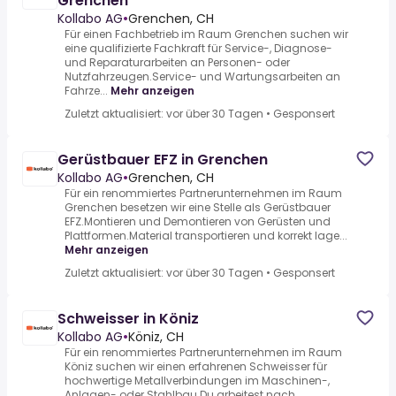
Grenchen
Kollabo AG
•
Grenchen, CH
Für einen Fachbetrieb im Raum Grenchen suchen wir
eine qualifizierte Fachkraft für Service-, Diagnose-
und Reparaturarbeiten an Personen- oder
Nutzfahrzeugen.Service- und Wartungsarbeiten an
Fahrze...
Mehr anzeigen
Zuletzt aktualisiert: vor über 30 Tagen
•
Gesponsert
Gerüstbauer EFZ in Grenchen
Kollabo AG
•
Grenchen, CH
Für ein renommiertes Partnerunternehmen im Raum
Grenchen besetzen wir eine Stelle als Gerüstbauer
EFZ.Montieren und Demontieren von Gerüsten und
Plattformen.Material transportieren und korrekt lage...
Mehr anzeigen
Zuletzt aktualisiert: vor über 30 Tagen
•
Gesponsert
Schweisser in Köniz
Kollabo AG
•
Köniz, CH
Für ein renommiertes Partnerunternehmen im Raum
Köniz suchen wir einen erfahrenen Schweisser für
hochwertige Metallverbindungen im Maschinen-,
Anlagen- oder Stahlbau.Du arbeitest nach