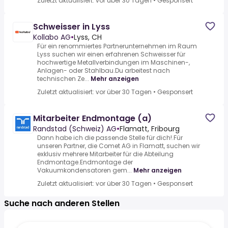
Zuletzt aktualisiert: vor über 30 Tagen
•
Gesponsert
Schweisser in Lyss
Kollabo AG
•
Lyss, CH
Für ein renommiertes Partnerunternehmen im Raum
Lyss suchen wir einen erfahrenen Schweisser für
hochwertige Metallverbindungen im Maschinen-,
Anlagen- oder Stahlbau.Du arbeitest nach
technischen Ze...
Mehr anzeigen
Zuletzt aktualisiert: vor über 30 Tagen
•
Gesponsert
Mitarbeiter Endmontage (a)
Randstad (Schweiz) AG
•
Flamatt, Fribourg
Dann habe ich die passende Stelle für dich!.Für
unseren Partner, die Comet AG in Flamatt, suchen wir
exklusiv mehrere Mitarbeiter für die Abteilung
Endmontage.Endmontage der
Vakuumkondensatoren gem...
Mehr anzeigen
Zuletzt aktualisiert: vor über 30 Tagen
•
Gesponsert
Suche nach anderen Stellen