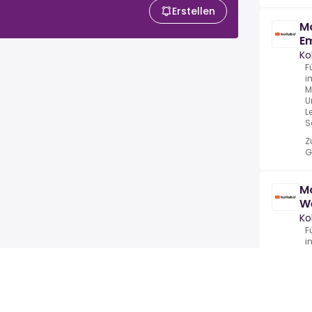
Erstellen
Mo
E
Ko
F
i
M
U
L
S
Z
G
Mo
W
Ko
F
i
M
U
L
S
Z