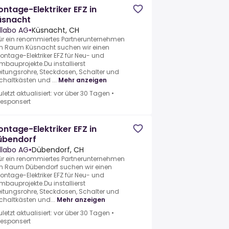
ntage-Elektriker EFZ in
üsnacht
llabo AG
•
Küsnacht, CH
ür ein renommiertes Partnerunternehmen
m Raum Küsnacht suchen wir einen
ontage-Elektriker EFZ für Neu- und
mbauprojekte.Du installierst
eitungsrohre, Steckdosen, Schalter und
chaltkästen und ...
Mehr anzeigen
uletzt aktualisiert: vor über 30 Tagen
•
esponsert
ntage-Elektriker EFZ in
übendorf
llabo AG
•
Dübendorf, CH
ür ein renommiertes Partnerunternehmen
m Raum Dübendorf suchen wir einen
ontage-Elektriker EFZ für Neu- und
mbauprojekte.Du installierst
eitungsrohre, Steckdosen, Schalter und
chaltkästen und...
Mehr anzeigen
uletzt aktualisiert: vor über 30 Tagen
•
esponsert