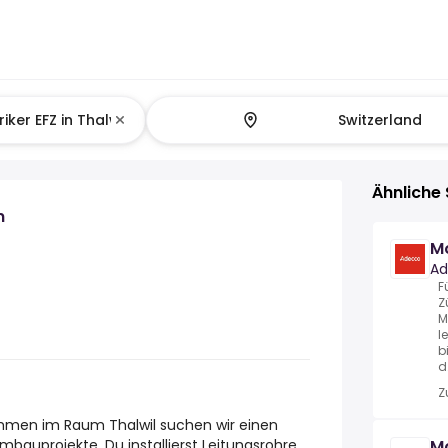
Ähnliche 
n
Mo
Ad
F
Z
M
l
b
d.
Z
hmen im Raum Thalwil suchen wir einen
bauprojekte. Du installierst Leitungsrohre,
Mo