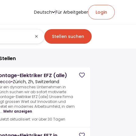
Deutsch
Für Arbeitgeber
Login
Stellen suchen
Stellen
ntage-Elektriker EFZ (alle)
ecco
•
Zürich, Zh, Switzerland
ür ein dynamisches Unternehmen in
ürich suchen wir ab sofort motivierte
ontage-Elektriker EFZ (alle).Unsere Firma
egt grossen Wert auf Innovation und
ietet ein modernes Arbeitsumfeld, in dem
..
Mehr anzeigen
uletzt aktualisiert: vor über 30 Tagen
ntage-Elektriker EFZ in