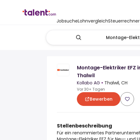
Jobsuche
Lohnvergleich
Steuerrechner
Montage-Elektriker EFZ i
Thalwil
Kollabo AG
•
Thalwil, CH
Vor 30+ Tagen
Bewerben
Stellenbeschreibung
Für ein renommiertes Partnerunterne
Montage-Elektriker EFZ für Neu- und Um