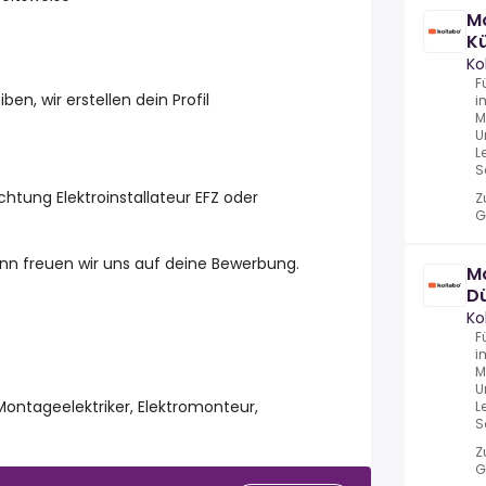
Mo
K
Ko
F
n, wir erstellen dein Profil
i
M
U
L
S
chtung Elektroinstallateur EFZ oder
Z
G
nn freuen wir uns auf deine Bewerbung.
Mo
D
Ko
F
i
M
U
Montageelektriker, Elektromonteur,
L
S
Z
G