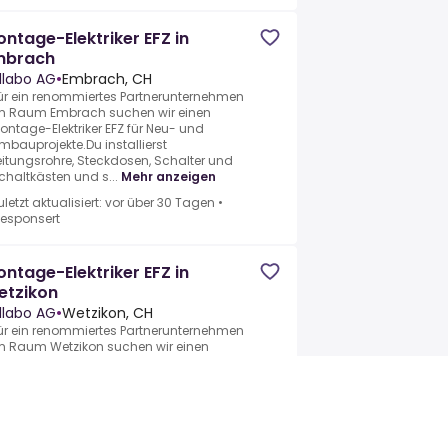
ntage-Elektriker EFZ in
mbrach
llabo AG
•
Embrach, CH
ür ein renommiertes Partnerunternehmen
m Raum Embrach suchen wir einen
ontage-Elektriker EFZ für Neu- und
mbauprojekte.Du installierst
eitungsrohre, Steckdosen, Schalter und
chaltkästen und s...
Mehr anzeigen
uletzt aktualisiert: vor über 30 Tagen
•
esponsert
ntage-Elektriker EFZ in
etzikon
llabo AG
•
Wetzikon, CH
ür ein renommiertes Partnerunternehmen
m Raum Wetzikon suchen wir einen
ontage-Elektriker EFZ für Neu- und
mbauprojekte.Du installierst
eitungsrohre, Steckdosen, Schalter und
chaltkästen und ...
Mehr anzeigen
uletzt aktualisiert: vor über 30 Tagen
•