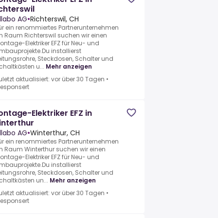
chterswil
llabo AG
•
Richterswil, CH
ür ein renommiertes Partnerunternehmen
m Raum Richterswil suchen wir einen
ontage-Elektriker EFZ für Neu- und
mbauprojekte.Du installierst
eitungsrohre, Steckdosen, Schalter und
chaltkästen u...
Mehr anzeigen
uletzt aktualisiert: vor über 30 Tagen
•
esponsert
ntage-Elektriker EFZ in
nterthur
llabo AG
•
Winterthur, CH
ür ein renommiertes Partnerunternehmen
m Raum Winterthur suchen wir einen
ontage-Elektriker EFZ für Neu- und
mbauprojekte.Du installierst
eitungsrohre, Steckdosen, Schalter und
chaltkästen un...
Mehr anzeigen
uletzt aktualisiert: vor über 30 Tagen
•
esponsert