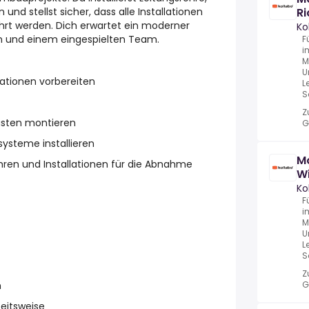
und stellst sicher, dass alle Installationen
Ri
rt werden. Dich erwartet ein moderner
Ko
en und einem eingespielten Team.
F
i
M
U
lationen vorbereiten
L
S
Z
ästen montieren
G
ysteme installieren
Mo
ren und Installationen für die Abnahme
Wi
Ko
F
i
M
U
L
S
Z
n
G
eitsweise