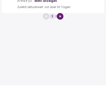
in the.If yo...
Mehr anzeigen
Zuletzt aktualisiert: vor über 30 Tagen
1
2