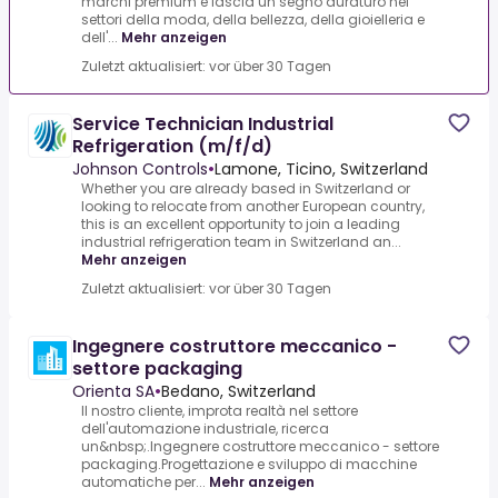
marchi premium e lascia un segno duraturo nei
settori della moda, della bellezza, della gioielleria e
dell'...
Mehr anzeigen
Zuletzt aktualisiert: vor über 30 Tagen
Service Technician Industrial
Refrigeration (m/f/d)
Johnson Controls
•
Lamone, Ticino, Switzerland
Whether you are already based in Switzerland or
looking to relocate from another European country,
this is an excellent opportunity to join a leading
industrial refrigeration team in Switzerland an...
Mehr anzeigen
Zuletzt aktualisiert: vor über 30 Tagen
Ingegnere costruttore meccanico -
settore packaging
Orienta SA
•
Bedano, Switzerland
Il nostro cliente, improta realtà nel settore
dell'automazione industriale, ricerca
un&nbsp;.Ingegnere costruttore meccanico - settore
packaging.Progettazione e sviluppo di macchine
automatiche per...
Mehr anzeigen