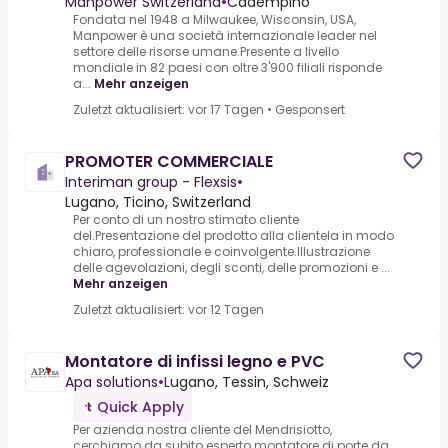
Manpower Switzerland
•
Cadempino
Fondata nel 1948 a Milwaukee, Wisconsin, USA,
Manpower è una società internazionale leader nel
settore delle risorse umane.Presente a livello
mondiale in 82 paesi con oltre 3'900 filiali risponde
a...
Mehr anzeigen
Zuletzt aktualisiert: vor 17 Tagen
•
Gesponsert
PROMOTER COMMERCIALE
Interiman group - Flexsis
•
Lugano, Ticino, Switzerland
Per conto di un nostro stimato cliente
del.Presentazione del prodotto alla clientela in modo
chiaro, professionale e coinvolgente.Illustrazione
delle agevolazioni, degli sconti, delle promozioni e ...
Mehr anzeigen
Zuletzt aktualisiert: vor 12 Tagen
Montatore di infissi legno e PVC
Apa solutions
•
Lugano, Tessin, Schweiz
Quick Apply
Per azienda nostra cliente del Mendrisiotto,
cerchiamo da subito esperto montatore di porte da