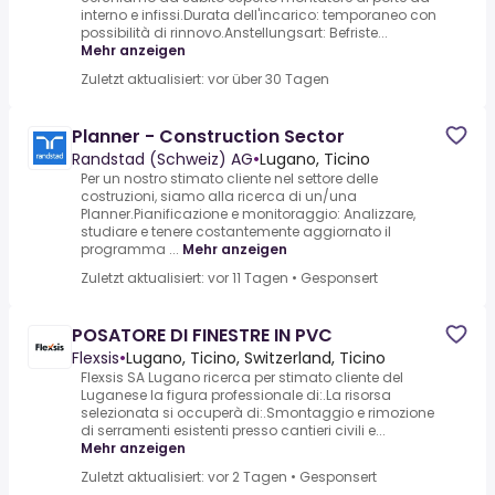
interno e infissi.Durata dell'incarico: temporaneo con
possibilità di rinnovo.Anstellungsart: Befriste...
Mehr anzeigen
Zuletzt aktualisiert: vor über 30 Tagen
Planner - Construction Sector
Randstad (Schweiz) AG
•
Lugano, Ticino
Per un nostro stimato cliente nel settore delle
costruzioni, siamo alla ricerca di un/una
Planner.Pianificazione e monitoraggio: Analizzare,
studiare e tenere costantemente aggiornato il
programma ...
Mehr anzeigen
Zuletzt aktualisiert: vor 11 Tagen
•
Gesponsert
POSATORE DI FINESTRE IN PVC
Flexsis
•
Lugano, Ticino, Switzerland, Ticino
Flexsis SA Lugano ricerca per stimato cliente del
Luganese la figura professionale di:.La risorsa
selezionata si occuperà di:.Smontaggio e rimozione
di serramenti esistenti presso cantieri civili e...
Mehr anzeigen
Zuletzt aktualisiert: vor 2 Tagen
•
Gesponsert