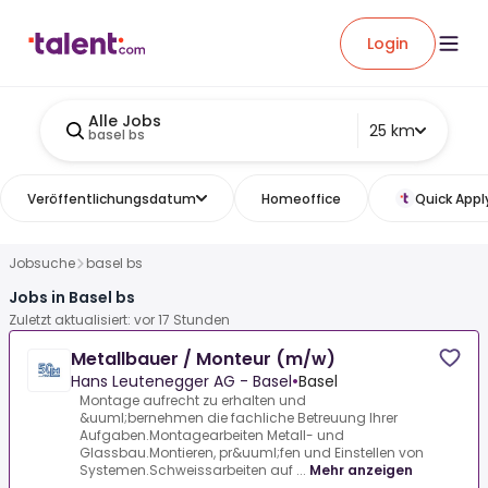
Login
Alle Jobs
25 km
basel bs
Veröffentlichungsdatum
Homeoffice
Quick Appl
Jobsuche
basel bs
Jobs in Basel bs
Zuletzt aktualisiert: vor 17 Stunden
Metallbauer / Monteur (m/w)
Hans Leutenegger AG - Basel
•
Basel
Montage aufrecht zu erhalten und
&uuml;bernehmen die fachliche Betreuung Ihrer
Aufgaben.Montagearbeiten Metall- und
Glassbau.Montieren, pr&uuml;fen und Einstellen von
Systemen.Schweissarbeiten auf ...
Mehr anzeigen