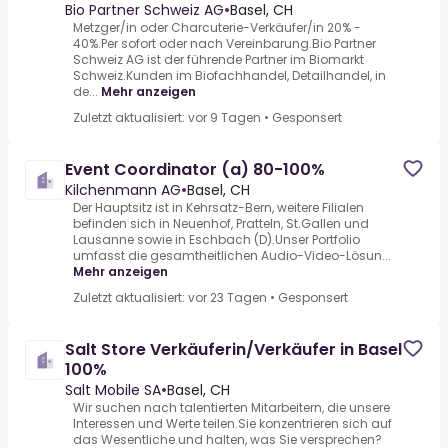
Bio Partner Schweiz AG
•
Basel, CH
Metzger/in oder Charcuterie-Verkäufer/in 20% -
40%.Per sofort oder nach Vereinbarung.Bio Partner
Schweiz AG ist der führende Partner im Biomarkt
Schweiz.Kunden im Biofachhandel, Detailhandel, in
de...
Mehr anzeigen
Zuletzt aktualisiert: vor 9 Tagen
•
Gesponsert
Event Coordinator (a) 80-100%
Kilchenmann AG
•
Basel, CH
Der Hauptsitz ist in Kehrsatz-Bern, weitere Filialen
befinden sich in Neuenhof, Pratteln, St.Gallen und
Lausanne sowie in Eschbach (D).Unser Portfolio
umfasst die gesamtheitlichen Audio-Video-Lösun...
Mehr anzeigen
Zuletzt aktualisiert: vor 23 Tagen
•
Gesponsert
Salt Store Verkäuferin/Verkäufer in Basel
100%
Salt Mobile SA
•
Basel, CH
Wir suchen nach talentierten Mitarbeitern, die unsere
Interessen und Werte teilen.Sie konzentrieren sich auf
das Wesentliche und halten, was Sie versprechen?