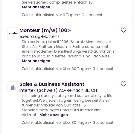
Sie versuchen, Kompliziertes einfach zu...
Mehr anzeigen
Zuletzt aktualisiert: vor 9 Tagen
•
Gesponsert
Monteur (m/w) 100%
exedra ag
•
Muttenz
Die exedra ag ist seit 1996 f&uuml;r Menschen zur
Stelle.Als Plattform f&uuml;r Partnerschaften mit
einem modernen Dienstleistungsverst&auml;ndnis
bringen wir qualifiziertes Personal und Fachleute ...
Mehr anzeigen
Zuletzt aktualisiert: vor über 30 Tagen
•
Gesponsert
Sales & Business Assistant
Intertek (Schweiz) AG
•
Reinach BL, CH
Let’s bring quality, safety, and sustainability to life
together!.Welt jeden Tag ein wenig besser! Als ein
führender Anbieter von Qualitäts- &
Sicherheitslösungen unterstützt Intertek eine
Vielzahl...
Mehr anzeigen
Zuletzt aktualisiert: vor über 30 Tagen
•
Gesponsert