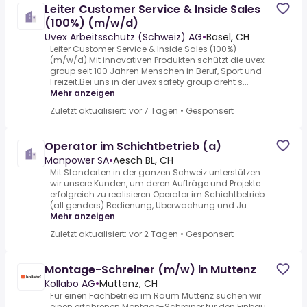
Leiter Customer Service & Inside Sales
(100%) (m/w/d)
Uvex Arbeitsschutz (Schweiz) AG
•
Basel, CH
Leiter Customer Service & Inside Sales (100%)
(m/w/d).Mit innovativen Produkten schützt die uvex
group seit 100 Jahren Menschen in Beruf, Sport und
Freizeit.Bei uns in der uvex safety group dreht s...
Mehr anzeigen
Zuletzt aktualisiert: vor 7 Tagen
•
Gesponsert
Operator im Schichtbetrieb (a)
Manpower SA
•
Aesch BL, CH
Mit Standorten in der ganzen Schweiz unterstützen
wir unsere Kunden, um deren Aufträge und Projekte
erfolgreich zu realisieren.Operator im Schichtbetrieb
(all genders).Bedienung, Überwachung und Ju...
Mehr anzeigen
Zuletzt aktualisiert: vor 2 Tagen
•
Gesponsert
Montage-Schreiner (m/w) in Muttenz
Kollabo AG
•
Muttenz, CH
Für einen Fachbetrieb im Raum Muttenz suchen wir
einen erfahrenen Montage-Schreiner für den Einbau