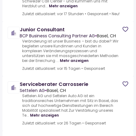
Schweizer Call Center - und kümmern uns mit
Herzblut und...
Mehr anzeigen
Zuletzt aktualisiert: vor 17 Stunden
•
Gesponsert
•
Neu!
Junior Consultant
BCP Business Consulting Partner AG
•
Basel, CH
Veränderung ist unser Business – bist du dabei?.Wir
begleiten unsere Kundinnen und Kunden in
komplexen Veränderungsprozessen und
unterstützen sie mit massgeschneiderten Methoden
bei der Erreichung ...
Mehr anzeigen
Zuletzt aktualisiert: vor 15 Tagen
•
Gesponsert
Serviceberater Carrosserie
Settelen AG
•
Basel, CH
Settelen AG und Settelen Auto AG ist ein
traditionsreiches Unternehmen mit Sitz in Basel, das
sich auf hochwertige Dienstleistungen im Bereich
Mobilität spezialisiert hat.Zur Verstärkung unseres
Te...
Mehr anzeigen
Zuletzt aktualisiert: vor 26 Tagen
•
Gesponsert