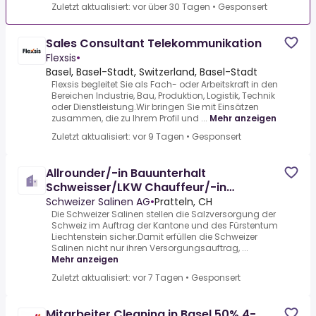
Zuletzt aktualisiert: vor über 30 Tagen
•
Gesponsert
Sales Consultant Telekommunikation
Flexsis
•
Basel, Basel-Stadt, Switzerland, Basel-Stadt
Flexsis begleitet Sie als Fach- oder Arbeitskraft in den
Bereichen Industrie, Bau, Produktion, Logistik, Technik
oder Dienstleistung.Wir bringen Sie mit Einsätzen
zusammen, die zu Ihrem Profil und ...
Mehr anzeigen
Zuletzt aktualisiert: vor 9 Tagen
•
Gesponsert
Allrounder/-in Bauunterhalt
Schweisser/LKW Chauffeur/-in
Salzgewinnung
Schweizer Salinen AG
•
Pratteln, CH
Die Schweizer Salinen stellen die Salzversorgung der
Schweiz im Auftrag der Kantone und des Fürstentum
Liechtenstein sicher.Damit erfüllen die Schweizer
Salinen nicht nur ihren Versorgungsauftrag, ...
Mehr anzeigen
Zuletzt aktualisiert: vor 7 Tagen
•
Gesponsert
Mitarbeiter Cleaning in Basel 50% 4-