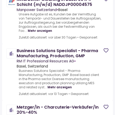
Schicht (m/w/d) NADDJP00004575
Manpower Switzerland
•
Basel
Unsere Aufgabe ist es, Kunden bei der Vermittlung
von Temporär- und Dauerstellen bei Auftragsspitzen,
zur Auftragssteigerung, bei vorübergehenden
Engpässen, als auch bei der Festvermittlung von
Fac...
Mehr anzeigen
Zuletzt aktualisiert: vor über 30 Tagen
•
Gesponsert
Business Solutions Specialist - Pharma
Manufacturing, Production, GMP
RM IT Professional Resources AG
•
Basel, Switzerland
Business Solutions Specialist - Pharma
Manufacturing, Production, GMP .Basel based client
in the Pharma sector.Oversee manufacturing
execution and production planning utilizing MES
and related syst...
Mehr anzeigen
Zuletzt aktualisiert: vor 13 Tagen
•
Gesponsert
Metzger/in - Charcuterie-Verkäufer/in
20%-40%