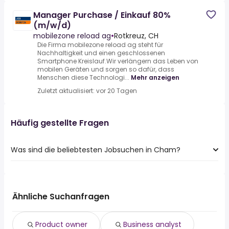
Manager Purchase / Einkauf 80%
(m/w/d)
mobilezone reload ag
•
Rotkreuz, CH
Die Firma mobilezone reload ag steht für
Nachhaltigkeit und einen geschlossenen
Smartphone Kreislauf.Wir verlängern das Leben von
mobilen Geräten und sorgen so dafür, dass
Menschen diese Technologi...
Mehr anzeigen
Zuletzt aktualisiert: vor 20 Tagen
Häufig gestellte Fragen
Was sind die beliebtesten Jobsuchen in Cham?
Die 10 beliebtesten Jobsuchen in Cham sind:
sachbearbeiter
quereinsteiger
Ähnliche Suchanfragen
fahrer
lager
Product owner
Business analyst
aushilfe