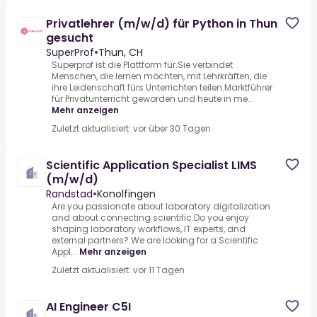
Privatlehrer (m/w/d) für Python in Thun
gesucht
SuperProf
•
Thun, CH
Superprof ist die Plattform für.Sie verbindet
Menschen, die lernen möchten, mit Lehrkräften, die
ihre Leidenschaft fürs Unterrichten teilen.Marktführer
für Privatunterricht geworden und heute in me...
Mehr anzeigen
Zuletzt aktualisiert: vor über 30 Tagen
Scientific Application Specialist LIMS
(m/w/d)
Randstad
•
Konolfingen
Are you passionate about laboratory digitalization
and about connecting scientific.Do you enjoy
shaping laboratory workflows,.IT experts, and
external partners?.We are looking for a Scientific
Appl...
Mehr anzeigen
Zuletzt aktualisiert: vor 11 Tagen
AI Engineer C5I