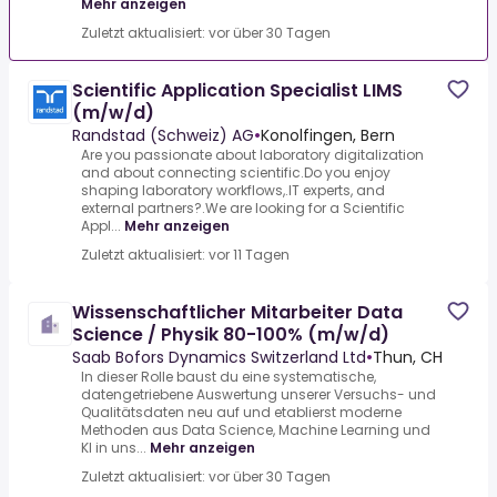
Mehr anzeigen
Zuletzt aktualisiert: vor über 30 Tagen
Scientific Application Specialist LIMS
(m/w/d)
Randstad (Schweiz) AG
•
Konolfingen, Bern
Are you passionate about laboratory digitalization
and about connecting scientific.Do you enjoy
shaping laboratory workflows,.IT experts, and
external partners?.We are looking for a Scientific
Appl...
Mehr anzeigen
Zuletzt aktualisiert: vor 11 Tagen
Wissenschaftlicher Mitarbeiter Data
Science / Physik 80-100% (m/w/d)
Saab Bofors Dynamics Switzerland Ltd
•
Thun, CH
In dieser Rolle baust du eine systematische,
datengetriebene Auswertung unserer Versuchs- und
Qualitätsdaten neu auf und etablierst moderne
Methoden aus Data Science, Machine Learning und
KI in uns...
Mehr anzeigen
Zuletzt aktualisiert: vor über 30 Tagen