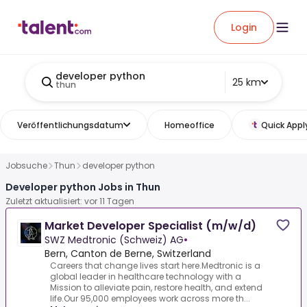
Login
developer python
25 km
thun
Veröffentlichungsdatum
Homeoffice
Quick Appl
Jobsuche
Thun
developer python
Developer python Jobs in Thun
Zuletzt aktualisiert: vor 11 Tagen
Market Developer Specialist (m/w/d)
SWZ Medtronic (Schweiz) AG
•
Bern, Canton de Berne, Switzerland
Careers that change lives start here.Medtronic is a
global leader in healthcare technology with a
Mission to alleviate pain, restore health, and extend
life.Our 95,000 employees work across more th...