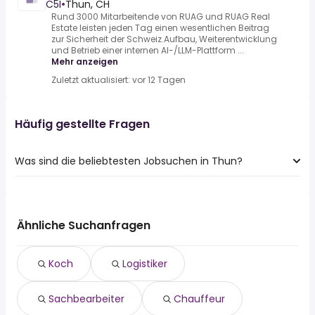
C5I
•
Thun, CH
Rund 3000 Mitarbeitende von RUAG und RUAG Real
Estate leisten jeden Tag einen wesentlichen Beitrag
zur Sicherheit der Schweiz.Aufbau, Weiterentwicklung
und Betrieb einer internen AI-/LLM-Plattform ...
Mehr anzeigen
Zuletzt aktualisiert: vor 12 Tagen
Häufig gestellte Fragen
Was sind die beliebtesten Jobsuchen in Thun?
Die 10 beliebtesten Jobsuchen in Thun sind:
koch
logistiker
Ähnliche Suchanfragen
sachbearbeiter
chauffeur
Koch
Logistiker
aushilfe
hauswart
Sachbearbeiter
Chauffeur
teilzeit