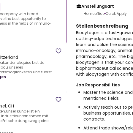
Anstellungsart
Homeoffice
Quick Apply
h company with broad
ve the best opportunity to
ness in the fields of immuno-
Stellenbeschreibung
Biocytogen is a fast-grow
cutting-edge technologies. 
learn and utilize the scienc
immuno-oncology, animal m
pharmacology, etc. The big
itzerland
Biocytogen is that your car
Neukundenakquise bist du
usbau unseres
biopharmaceutical science 
äftsmöglichkeiten und führst
with Biocytogen with confi
gen
Job Responsibilities
Master the science and 
mentioned fields.
sel, CH
Actively reach out to p
en.Unser Kunde ist ein
business opportunities
es Industrieunternehmen mit
contracts.
ze Entscheidungswege, eine
Attend trade shows/rel