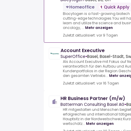
Homeoffice
Quick Apply
Biocytogen is a fast-growing biotec
cutting-edge technologies.You will ha
learn and utilize the science and busi
oncology, ...
Mehr anzeigen
Zuletzt aktualisiert: vor 9 Tagen
Account Executive
SuperOffice
•
Basel, Basel-Stadt, Sw
Als Account Executive mit Fokus auf 
verantwortlich für den Aufbau und A
Kundenportfolios in der Region.Gesch
den gesamten Vertriebs...
Mehr anzei
Zuletzt aktualisiert: vor 16 Tagen
HR Business Partner (m/w)
Batterman Consulting Basel AG
•
Ba
HR mitgestalten und Menschen begleit
erfolgreiches und international tätig
Hauptsitz in der Nordwestschweiz.Kur
wertschätz...
Mehr anzeigen