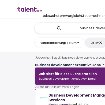
Jobsuche
Lohnvergleich
Steuerrechner
Veröffentlichungsdatum
25 km
Jobsuche
Basel
business development execut
Business development executive Jobs in
Jobalert für diese Suche erstellen
Business development executive • basel
Zuletzt aktualisiert: vor 8 Tagen
Business Development Manag
Services
Biocytogen
•
Basel, BS, CH