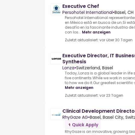
Executive Chef
Persohotel International
•
Basel, CH
Persohotel International representante
en México está en busca de un.Si es
desafío en la fascinante industria de
con los...
Mehr anzeigen
Zuletzt aktualisiert: vor über 30 Tagen
Executive Director, IT Busin
Synthesis
Lonza
•
Switzerland, Basel
Today, Lonza is a global leader in lif
five continents.While we work in scien
to how we do it.Our greatest scientific 
Mehr anzeigen
Zuletzt aktualisiert: vor 23 Tagen
Clinical Development Directo
RhyGaze AG
•
Basel, Basel City, Swi
Quick Apply
RhyGaze is an innovative, growing b