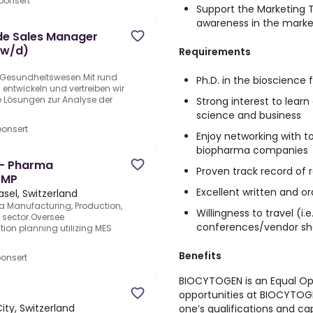
ponsert
Support the Marketing 
awareness in the marke
de Sales Manager
/w/d)
Requirements
m Gesundheitswesen.Mit rund
Ph.D. in the bioscience f
 entwickeln und vertreiben wir
e Lösungen zur Analyse der
Strong interest to lear
science and business
onsert
Enjoy networking with t
biopharma companies
t - Pharma
Proven track record of 
GMP
Excellent written and o
asel, Switzerland
a Manufacturing, Production,
Willingness to travel (i
 sector.Oversee
conferences/vendor s
on planning utilizing MES
Benefits
onsert
BIOCYTOGEN is an Equal O
opportunities at BIOCYTO
City, Switzerland
one’s qualifications and cap