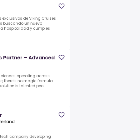
s exclusivos de Viking Cruises
tás buscando un nuevo
 la hospitalidad y cumples
ess Partner – Advanced
e sciences operating across
ce, there’s no magic formula
solution is talented peo...
r
tzerland
iotech company developing