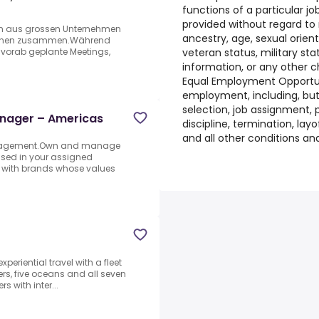
functions of a particular j
provided without regard to ra
en aus grossen Unternehmen
ancestry, age, sexual orien
innen zusammen.Während
veteran status, military stat
vorab geplante Meetings,
information, or any other c
Equal Employment Opportuni
employment, including, but n
selection, job assignment,
nager – Americas
discipline, termination, lay
and all other conditions an
Management.Own and manage
based in your assigned
ps with brands whose values
xperiential travel with a fleet
vers, five oceans and all seven
s with inter...