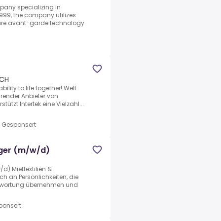
any specializing in
1999, the company utilizes
re avant-garde technology
 CH
ility to life together!.Welt
hrender Anbieter von
ützt Intertek eine Vielzahl...
•
Gesponsert
ger (m/w/d)
).Miettextilien &
ch an Persönlichkeiten, die
antwortung übernehmen und
ponsert