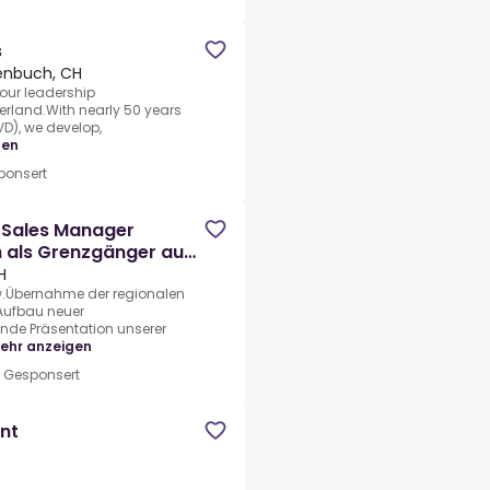
s
nbuch, CH
 our leadership
erland.With nearly 50 years
VD), we develop,
gen
ponsert
l Sales Manager
 als Grenzgänger aus
H
w.Übernahme der regionalen
ufbau neuer
de Präsentation unserer
ehr anzeigen
•
Gesponsert
nt