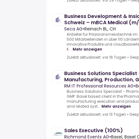
Zuletzt aktualisiert: vor 29 Tagen
•
Ges
Business Development & Insi
Schweiz – mBCA Medical (m
Seca AG
•
Reinach BL, CH
Anbieter für Präzisionsmesstechnik i
500 Mitarbeitenden in über 110 Ländern
innovative Produkte und cloudbasiert
K...
Mehr anzeigen
Zuletzt aktualisiert: vor 16 Tagen
•
Gesp
Business Solutions Specialis
Manufacturing, Production, 
RM IT Professional Resources AG
•
B
Business Solutions Specialist - Pharm
GMP .Basel based client in the Pharma
manufacturing execution and producti
and related syst...
Mehr anzeigen
Zuletzt aktualisiert: vor 13 Tagen
•
Gesp
Sales Executive (100%)
Richmond Events AG
•
Basel, Basel 