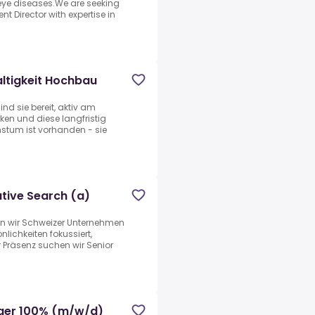
 eye diseases.We are seeking
t Director with expertise in
altigkeit Hochbau
nd sie bereit, aktiv am
ken und diese langfristig
hstum ist vorhanden - sie
utive Search (a)
ten wir Schweizer Unternehmen
ichkeiten fokussiert,
er Präsenz suchen wir Senior
ger 100% (m/w/d)