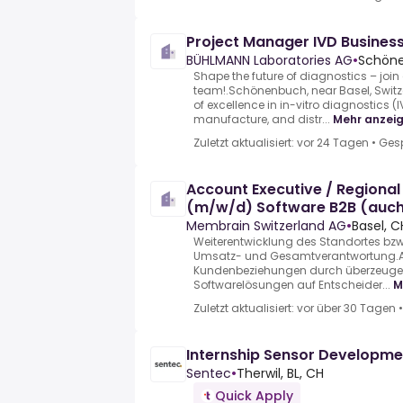
Project Manager IVD Busines
BÜHLMANN Laboratories AG
•
Schöne
Shape the future of diagnostics – join
team!.Schönenbuch, near Basel, Switz
of excellence in in-vitro diagnostics (I
manufacture, and distr...
Mehr anzei
Zuletzt aktualisiert: vor 24 Tagen
•
Ges
Account Executive / Regiona
(m/w/d) Software B2B (auch
D)
Membrain Switzerland AG
•
Basel, C
Weiterentwicklung des Standortes bz
Umsatz- und Gesamtverantwortung.A
Kundenbeziehungen durch überzeugen
Softwarelösungen auf Entscheider...
M
Zuletzt aktualisiert: vor über 30 Tagen
Internship Sensor Developme
Sentec
•
Therwil, BL, CH
Quick Apply