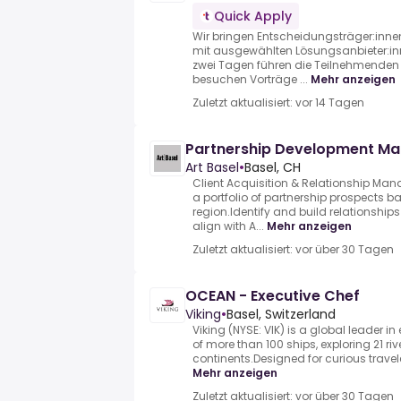
Quick Apply
Wir bringen Entscheidungsträger:inn
mit ausgewählten Lösungsanbieter:
zwei Tagen führen die Teilnehmenden 
besuchen Vorträge ...
Mehr anzeigen
Zuletzt aktualisiert: vor 14 Tagen
Partnership Development Ma
Art Basel
•
Basel, CH
Client Acquisition & Relationship 
a portfolio of partnership prospects 
region.Identify and build relationshi
align with A...
Mehr anzeigen
Zuletzt aktualisiert: vor über 30 Tagen
OCEAN - Executive Chef
Viking
•
Basel, Switzerland
Viking (NYSE: VIK) is a global leader in e
of more than 100 ships, exploring 21 ri
continents.Designed for curious traveler
Mehr anzeigen
Zuletzt aktualisiert: vor über 30 Tagen