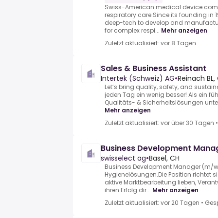
Swiss-American medical device comp
respiratory care.Since its founding in 
deep-tech to develop and manufactu
for complex respi...
Mehr anzeigen
Zuletzt aktualisiert: vor 8 Tagen
Sales & Business Assistant
Intertek (Schweiz) AG
•
Reinach BL,
Let’s bring quality, safety, and sustainab
jeden Tag ein wenig besser! Als ein fü
Qualitäts- & Sicherheitslösungen unterst
Mehr anzeigen
Zuletzt aktualisiert: vor über 30 Tagen
Business Development Mana
swisselect ag
•
Basel, CH
Business Development Manager (m/w/d
Hygienelösungen.Die Position richtet si
aktive Marktbearbeitung lieben, Ver
ihren Erfolg dir...
Mehr anzeigen
Zuletzt aktualisiert: vor 20 Tagen
•
Ges