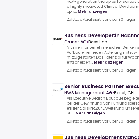
next-generation therapies for serious
a highly motivated Clinical Developmen
oph...
Mehr anzeigen
Zuletzt aktualisiert: vor über 30 Tagen
Business Developer:in Nachh
Gruner AG
•
Basel, ch
Mit ihrem unternehmerischen Denken si
Aufbau einer neuen Abteilung mitzuwir
mitzugestalten.Das Potenzial für Wac
entscheiden...
Mehr anzeigen
Zuletzt aktualisiert: vor über 30 Tagen
Senior Business Partner Exec
NWS Management AG
•
Basel, CH
Als Executive Search Boutique beglei
bei der Gewinnung von Führungspersönl
effizient, diskret.Zur Erweiterung unser
Bu...
Mehr anzeigen
Zuletzt aktualisiert: vor über 30 Tagen
Business Development Mana