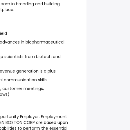
Team in branding and building
tplace.
ield
n advances in biopharmaceutical
op scientists from biotech and
revenue generation is a plus
ral communication skills
.e., customer meetings,
hows)
pportunity Employer. Employment
GEN BOSTON CORP are based upon
abilities to perform the essential