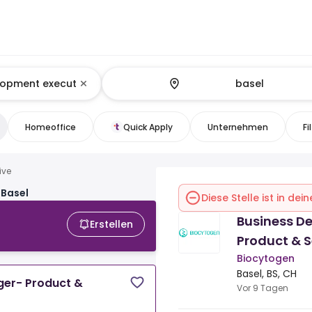
Homeoffice
Quick Apply
Unternehmen
Fi
ive
 Basel
Diese Stelle ist in de
Business D
Erstellen
Product & S
Biocytogen
Basel, BS, CH
er- Product &
Vor 9 Tagen