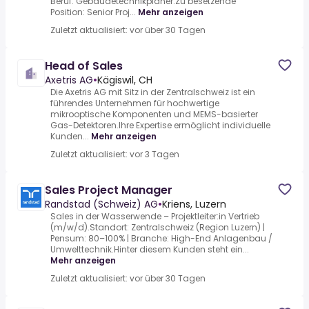
Beruf: Gebäudetechnikplaner.Zu besetzende
Position: Senior Proj...
Mehr anzeigen
Zuletzt aktualisiert: vor über 30 Tagen
Head of Sales
Axetris AG
•
Kägiswil, CH
Die Axetris AG mit Sitz in der Zentralschweiz ist ein
führendes Unternehmen für hochwertige
mikrooptische Komponenten und MEMS-basierter
Gas-Detektoren.Ihre Expertise ermöglicht individuelle
Kunden...
Mehr anzeigen
Zuletzt aktualisiert: vor 3 Tagen
Sales Project Manager
Randstad (Schweiz) AG
•
Kriens, Luzern
Sales in der Wasserwende – Projektleiter:in Vertrieb
(m/w/d).Standort: Zentralschweiz (Region Luzern) |
Pensum: 80–100% | Branche: High-End Anlagenbau /
Umwelttechnik.Hinter diesem Kunden steht ein...
Mehr anzeigen
Zuletzt aktualisiert: vor über 30 Tagen