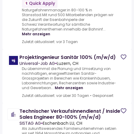
Quick Apply
Naturgefahrenmanager:in 80–100 % in
Stansstad.Mit rund 500 Mitarbeitenden prägen wir
die Zukunft der Eisenbahnperle der
Schweiz.Verantwortung für sämtliche
Naturgefahrenthemen innerhalb der Bahninf...
Mehr anzeigen
Zuletzt aktualisiert: vor 3 Tagen
Pro­jek­t­in­ge­ni­eur Sa­ni­tär 100% (m/w/d)
Universal-Job AG
•
Luzern, CH
Du übernimmst die Planung und Umsetzung von
nachhaltigen, energieeffizienten Sanitär-
Grossprojekten in Bereichen wie Krankenhäusern,
Laboreinrichtungen, Rechenzentren sowie Industrie-
und Gewerbean...
Mehr anzeigen
Zuletzt aktualisiert: vor über 30 Tagen
•
Gesponsert
Technischer Verkaufsinnendienst / Inside
Sales Engineer 80-100% (m/w/d)
SISTAG AG
•
Eschenbach LU, CH
Als zukunftsweisendes Familienunternehmen setzen
wir seit 1964 Massstäbe im nationalen und