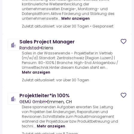
kontinuierliche Weiterentwicklung der
unternehmensweiten Energie-, Monitoring- und
Datenplattform.Aktive Förderung und Stärkung des
unternehmensweite...
Mehr anzeigen
Zuletzt aktualisiert: vor über 30 Tagen
•
Gesponsert
Sales Project Manager
Randstad
•
Kriens
Sales in der Wasserwende – Projektleiter:in Vertrieb
(m/w/d).Standort: Zentralschweiz (Region Luzern) |
Pensum: 80–100% | Branche: High-End Anlagenbau /
Umwelttechnik.Hinter diesem Kunden steht ein...
Mehr anzeigen
Zuletzt aktualisiert: vor über 30 Tagen
Projektleiter*in 100%
GEMÜ GmbH
•
Emmen, CH
Diese spannenden Aufgaben erwarten Sie:.Leitung
von Projekten bei Änderungen, Reparaturen und
Revisionen.Schnittstelle zum Produktmanagement
während der Projektdauer bzw.Produktbetreuung und
techni...
Mehr anzeigen
Zuletzt aktualisiert: vor 8 Tagen