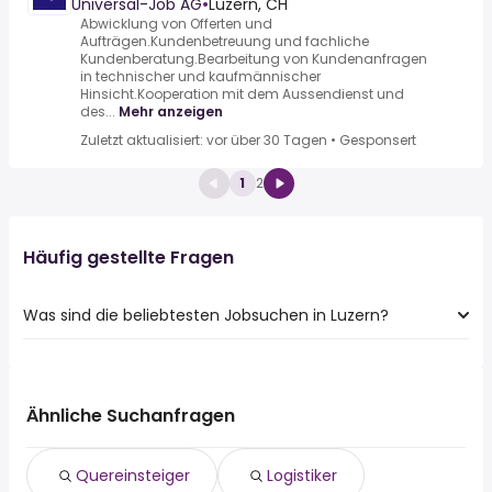
Universal-Job AG
•
Luzern, CH
Abwicklung von Offerten und
Aufträgen.Kundenbetreuung und fachliche
Kundenberatung.Bearbeitung von Kundenanfragen
in technischer und kaufmännischer
Hinsicht.Kooperation mit dem Aussendienst und
des...
Mehr anzeigen
Zuletzt aktualisiert: vor über 30 Tagen
•
Gesponsert
1
2
Häufig gestellte Fragen
Was sind die beliebtesten Jobsuchen in Luzern?
Die 10 beliebtesten Jobsuchen in Luzern sind:
quereinsteiger
logistiker
Ähnliche Suchanfragen
sachbearbeiter
hauswart
Quereinsteiger
Logistiker
aushilfe