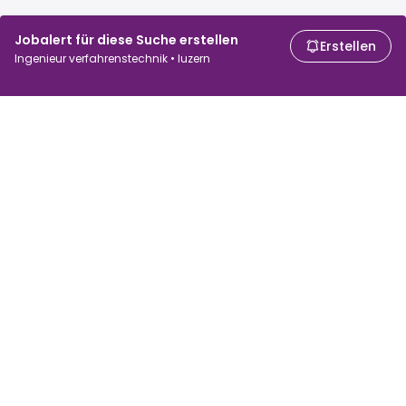
Jobalert für diese Suche erstellen
Erstellen
Ingenieur verfahrenstechnik • luzern
Für Arbeitssuchende
Für Arbeitgeber
Jobs suchen
Lohnvergleich
Jobs durchsuchen
Unternehmen