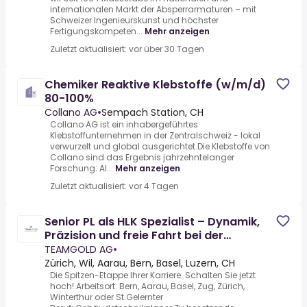
internationalen Markt der Absperrarmaturen – mit
Schweizer Ingenieurskunst und höchster
Fertigungskompeten...
Mehr anzeigen
Zuletzt aktualisiert: vor über 30 Tagen
Chemiker Reaktive Klebstoffe (w/m/d)
80-100%
Collano AG
•
Sempach Station, CH
Collano AG ist ein inhabergeführtes
Klebstoffunternehmen in der Zentralschweiz - lokal
verwurzelt und global ausgerichtet.Die Klebstoffe von
Collano sind das Ergebnis jahrzehntelanger
Forschung: Al...
Mehr anzeigen
Zuletzt aktualisiert: vor 4 Tagen
Senior PL als HLK Spezialist – Dynamik,
Präzision und freie Fahrt bei der
Projektwahl
TEAMGOLD AG
•
Zürich, Wil, Aarau, Bern, Basel, Luzern, CH
Die Spitzen-Etappe Ihrer Karriere: Schalten Sie jetzt
hoch!.Arbeitsort: Bern, Aarau, Basel, Zug, Zürich,
Winterthur oder St.Gelernter