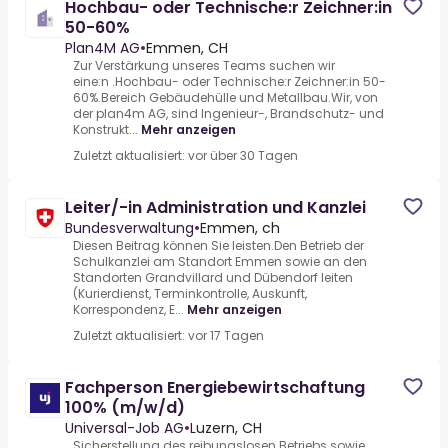
Hochbau- oder Technische:r Zeichner:in
50-60%
Plan4M AG
•
Emmen, CH
Zur Verstärkung unseres Teams suchen wir
eine:n .Hochbau- oder Technische:r Zeichner:in 50-
60%.Bereich Gebäudehülle und Metallbau.Wir, von
der plan4m AG, sind Ingenieur-, Brandschutz- und
Konstrukt...
Mehr anzeigen
Zuletzt aktualisiert: vor über 30 Tagen
Leiter/-in Administration und Kanzlei
Bundesverwaltung
•
Emmen, ch
Diesen Beitrag können Sie leisten.Den Betrieb der
Schulkanzlei am Standort Emmen sowie an den
Standorten Grandvillard und Dübendorf leiten
(Kurierdienst, Terminkontrolle, Auskunft,
Korrespondenz, E...
Mehr anzeigen
Zuletzt aktualisiert: vor 17 Tagen
Fachperson Energiebewirtschaftung
100% (m/w/d)
Universal-Job AG
•
Luzern, CH
Sicherstellung des reibungslosen Betriebs sowie