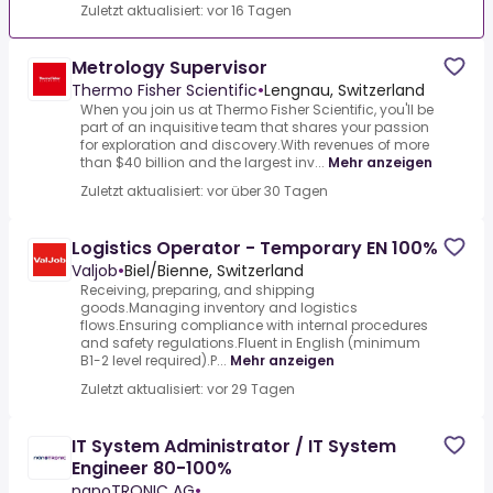
Zuletzt aktualisiert: vor 16 Tagen
Metrology Supervisor
Thermo Fisher Scientific
•
Lengnau, Switzerland
When you join us at Thermo Fisher Scientific, you'll be
part of an inquisitive team that shares your passion
for exploration and discovery.With revenues of more
than $40 billion and the largest inv...
Mehr anzeigen
Zuletzt aktualisiert: vor über 30 Tagen
Logistics Operator - Temporary EN 100%
Valjob
•
Biel/Bienne, Switzerland
Receiving, preparing, and shipping
goods.Managing inventory and logistics
flows.Ensuring compliance with internal procedures
and safety regulations.Fluent in English (minimum
B1-2 level required).P...
Mehr anzeigen
Zuletzt aktualisiert: vor 29 Tagen
IT System Administrator / IT System
Engineer 80-100%
nanoTRONIC AG
•