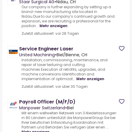
Staar Surgical AG
•
Nidau, CH
Our company is further expanding by setting up a
brand-new manufacturing site located in
Nidau.Due to our company’s continued growth and
expansion, we are recruiting a professional for the
position...
Mehr anzeigen
Zuletzt aktualisiert: vor 28 Tagen
Service Engineer Laser
United Machining
•
Biel/Bienne, CH
Installation, commissioning, maintenance, and
repair of laser texturing and cutting
machines.Execution of retrofits, upgrades, and
machine conversions.Identification and
implementation of optimizat...
Mehr anzeigen
Zuletzt aktualisiert: vor über 30 Tagen
Payroll Officer (M/F/D)
Manpower Switzerland
•
Biel
Mit einem weltweiten Netzwerk von 3.Niederlassungen
in 80 Ländern unterstützt die ManpowerGroup Sie bei
Ihrer beruflichen Entwicklung.Koordination mit
Partnern und Behörden.Sie verfügen über einen ...
Mehr anzeigen