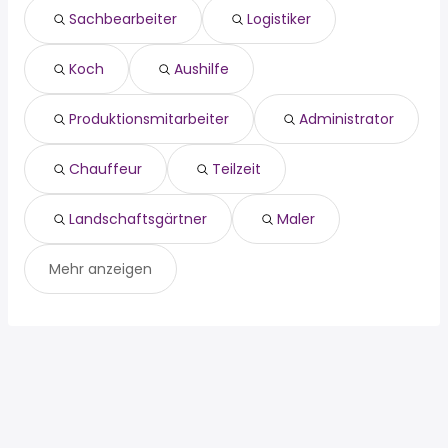
aushilfe
Sachbearbeiter
Logistiker
produktionsmitarbeiter
administrator
Koch
Aushilfe
chauffeur
teilzeit
landschaftsgärtner
Produktionsmitarbeiter
Administrator
maler
Chauffeur
Teilzeit
Landschaftsgärtner
Maler
Mehr anzeigen