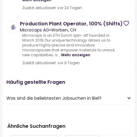
Zuletzt aktualisiert: vor 24 Tagen
Production Plant Operator, 100% (Shifts)
Microcaps AG
•
Worben, CH
Microcaps is an ETH Zurich spin-off founded in
March 2019.Our unique technology allows us to
produce highly precise and innovative
microcapsules that empower materials to unlock
new capabilities; a...
Mehr anzeigen
Zuletzt aktualisiert: vor 9 Tagen
Häufig gestellte Fragen
Was sind die beliebtesten Jobsuchen in Biel?
Die 10 beliebtesten Jobsuchen in Biel sind:
sachbearbeiter
logistiker
Ähnliche Suchanfragen
koch