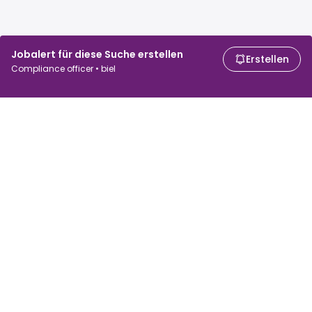
Jobalert für diese Suche erstellen
Erstellen
Compliance officer • biel
Für Arbeitssuchende
Für Arbeitgeber
Jobs suchen