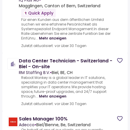
IQ Plus AG
•
Magglingen, Canton of Bern, Switzerland
Quick Apply
Für einen Kunden aus dem öffentlichen Umfeld
suchen wir eine erfahrene Persönlichkeit als
Systemspezialist Endpoint Management.In dieser
Rolle übernehmen Sie eine zentrale Funktion bei der
Einführu...
Mehr anzeigen
Zuletzt aktualisiert: vor über 30 Tagen
Data Center Technician - Switzerland -
Biel - On-site
RM Staffing B.V.
•
Biel, BE, CH
Reboot Monkey is a global leader in IT solutions,
specializing in data center management that
simplifies your IT operations.We provide hosting
space, future-proof upgrades, and 24/7 support
through...
Mehr anzeigen
Zuletzt aktualisiert: vor über 30 Tagen
Sales Manager 100%
Adecco
•
Biel/Bienne, Be, Switzerland
On behalf of one of our clients, we are currently