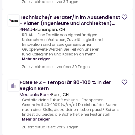
Zuletzt aktualisiert: vor 3 Tagen
Technische/r Berater/in im Aussendienst
- Planer (Ingenieure und Architekten)
(m/w/d)
REHAU
•
Münsingen, CH
REHAU – Eine Familie von eigenständigen
Unternehmen.Vertrauen, Zuverlässigkeit und
Innovation sind unsere gemeinsamen
Gruppenwerte.Werden Sie Teil von unseren
rund.Kolleginnen und Kollegen an mehr ...
Mehr anzeigen
Zuletzt aktualisiert: vor über 30 Tagen
FaGe EFZ - Temporär 80-100 % in der
Region Bern
Medicalis Bern
•
Bern, CH
Gestalte deine Zukunft mit uns - Fachperson
Gesundheit 40-100% (w/m/d).Du bist auf der Suche
nach einer Stelle, die zu deinem Leben passt? Bei uns
findest du beides die Sicherheit einer Festanstell...
Mehr anzeigen
Zuletzt aktualisiert: vor 2 Tagen