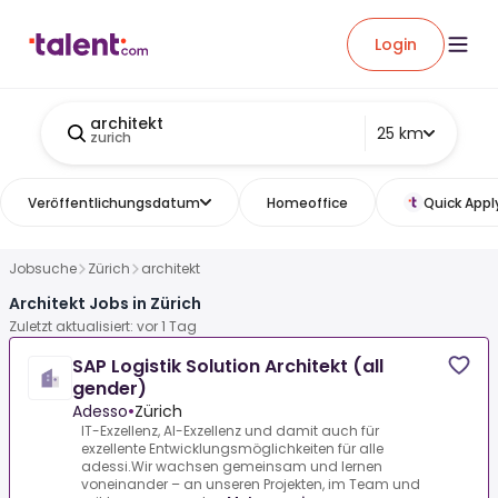
Login
architekt
25 km
zurich
Veröffentlichungsdatum
Homeoffice
Quick Appl
Jobsuche
Zürich
architekt
Architekt Jobs in Zürich
Zuletzt aktualisiert: vor 1 Tag
SAP Logistik Solution Architekt (all
gender)
Adesso
•
Zürich
IT-Exzellenz, AI-Exzellenz und damit auch für
exzellente Entwicklungsmöglichkeiten für alle
adessi.Wir wachsen gemeinsam und lernen
voneinander – an unseren Projekten, im Team und