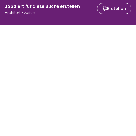
Jobalert für diese Suche erstellen
Erstellen
Architekt • zurich
Für Arbeitssuchende
Für Arbeitgeber
Jobs suchen
Lohnvergleich
Jobs durchsuchen
Unternehmen
Steuerrechner