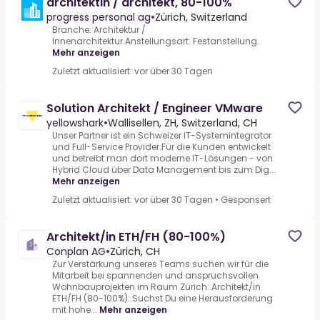
architektin / architekt, 80-100%
progress personal ag
•
Zürich, Switzerland
Branche: Architektur /
Innenarchitektur.Anstellungsart: Festanstellung.
Mehr anzeigen
Zuletzt aktualisiert: vor über 30 Tagen
Solution Architekt / Engineer VMware
yellowshark
•
Wallisellen, ZH, Switzerland, CH
Unser Partner ist ein Schweizer IT-Systemintegrator
und Full-Service Provider.Für die Kunden entwickelt
und betreibt man dort moderne IT-Lösungen - von
Hybrid Cloud über Data Management bis zum Dig...
Mehr anzeigen
Zuletzt aktualisiert: vor über 30 Tagen
•
Gesponsert
Architekt/in ETH/FH (80-100%)
Conplan AG
•
Zürich, CH
Zur Verstärkung unseres Teams suchen wir für die
Mitarbeit bei spannenden und anspruchsvollen
Wohnbauprojekten im Raum Zürich:.Architekt/in
ETH/FH (80-100%):.Suchst Du eine Herausforderung
mit hohe...
Mehr anzeigen