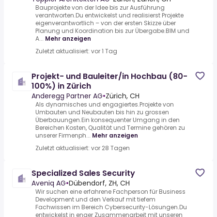
Bauprojekte von der Idee bis zur Ausführung
verantworten.Du entwickelst und realisierst Projekte
eigenverantwortlich – von der ersten Skizze über
Planung und Koordination bis zur Übergabe.BIM und
A...
Mehr anzeigen
Zuletzt aktualisiert: vor 1 Tag
Projekt- und Bauleiter/in Hochbau (80-
100%) in Zürich
Anderegg Partner AG
•
Zürich, CH
Als dynamisches und engagiertes.Projekte von
Umbauten und Neubauten bis hin zu grossen
Überbauungen.Ein konsequenter Umgang in den
Bereichen Kosten, Qualität und Termine gehören zu
unserer Firmenph...
Mehr anzeigen
Zuletzt aktualisiert: vor 28 Tagen
Specialized Sales Security
Aveniq AG
•
Dübendorf, ZH, CH
Wir suchen eine erfahrene Fachperson für Business
Development und den Verkauf mit tiefem
Fachwissen im Bereich Cybersecurity-Lösungen.Du
entwickelst in enger Zusammenarbeit mit unseren