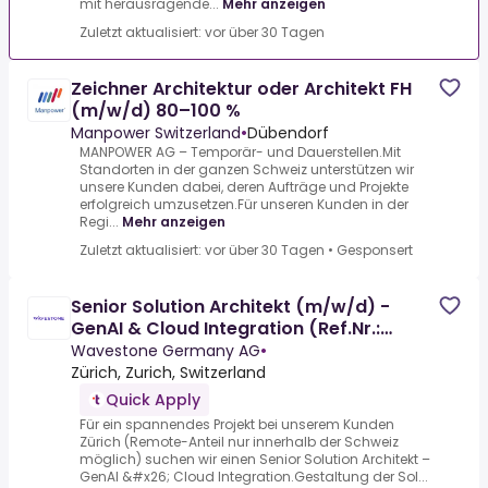
mit herausragende...
Mehr anzeigen
Zuletzt aktualisiert: vor über 30 Tagen
Zeichner Architektur oder Architekt FH
(m/w/d) 80–100 %
Manpower Switzerland
•
Dübendorf
MANPOWER AG – Temporär- und Dauerstellen.Mit
Standorten in der ganzen Schweiz unterstützen wir
unsere Kunden dabei, deren Aufträge und Projekte
erfolgreich umzusetzen.Für unseren Kunden in der
Regi...
Mehr anzeigen
Zuletzt aktualisiert: vor über 30 Tagen
•
Gesponsert
Senior Solution Architekt (m/w/d) -
GenAI & Cloud Integration (Ref.Nr.:
47307)
Wavestone Germany AG
•
Zürich, Zurich, Switzerland
Quick Apply
Für ein spannendes Projekt bei unserem Kunden
Zürich (Remote-Anteil nur innerhalb der Schweiz
möglich) suchen wir einen Senior Solution Architekt –
GenAI &#x26; Cloud Integration.Gestaltung der Sol...