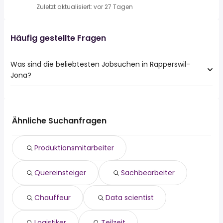
Zuletzt aktualisiert: vor 27 Tagen
Häufig gestellte Fragen
Was sind die beliebtesten Jobsuchen in Rapperswil-
Jona?
Die 10 beliebtesten Jobsuchen in Rapperswil-Jona sind:
produktionsmitarbeiter
quereinsteiger
Ähnliche Suchanfragen
sachbearbeiter
chauffeur
Produktionsmitarbeiter
data scientist
logistiker
Quereinsteiger
Sachbearbeiter
teilzeit
geschäftsführer
supervisor front office
Chauffeur
Data scientist
administrator
Logistiker
Teilzeit