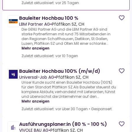
Zuletzt aktualisiert: vor 25 Tagen
Bauleiter Hochbau 100 %
LBM Partner AG
•
Pfäffikon SZ, CH
Die GENU Partner AG und die LBM Partner AG sind
starke Partnerfirmen mit rund 75 Mitarbeitenden in
den Regionen Schaffhausen, Dietlikon, St.Gallen,
Luzern, Pfäffikon SZ und Olten.Mit einer schlanke...
Mehr anzeigen
Zuletzt aktualisiert: vor 10 Tagen
Bauleiter Hochbau 100% (m/w/d)
Universal-Job AG
•
Pfäffikon SZ, CH
Unser Kunde sucht einen Bauleiter Hochbau (100%)
für den Standort Pfäffikon SZ.Als Bauleiter steuerst du
komplexe Abläufe, verhandelst mit Lieferanten, führst
und überwachst die Unternehmer auf den...
Mehr anzeigen
Zuletzt aktualisiert: vor über 30 Tagen
•
Gesponsert
Ausführungsplaner:in (80 % - 100 %)
VIVOLE BAU AG
•
Pfäffikon SZ, CH