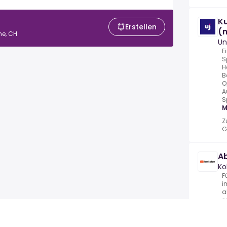
K
Erstellen
(
ne, CH
Un
E
S
H
B
O
A
S
M
Z
G
Ab
Ko
F
i
a
s
u
M