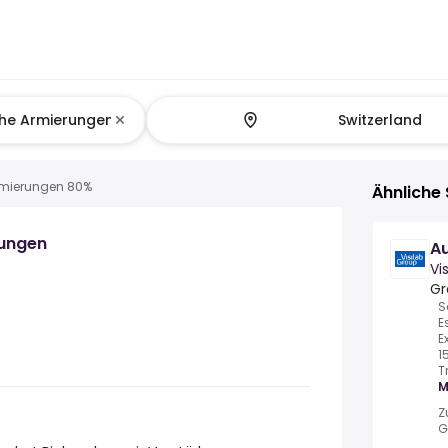
rmierungen 80%
Ähnliche 
rungen
Au
Vi
Gr
S
E
E
1
T
M
Z
G