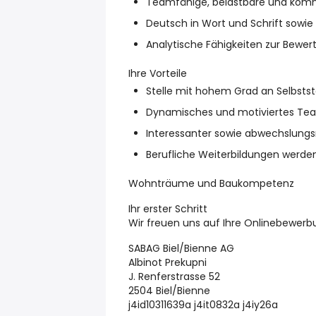
Teamfähige, belastbare und kommu
Deutsch in Wort und Schrift sowie
Analytische Fähigkeiten zur Bewe
Ihre Vorteile
Stelle mit hohem Grad an Selbstst
Dynamisches und motiviertes Te
Interessanter sowie abwechslungsr
Berufliche Weiterbildungen werden
Wohnträume und Baukompetenz
Ihr erster Schritt
Wir freuen uns auf Ihre Onlinebewerb
SABAG Biel/Bienne AG
Albinot Prekupni
J. Renferstrasse 52
2504 Biel/Bienne
j4id10311639a j4it0832a j4iy26a