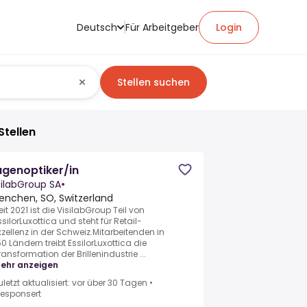
Deutsch
Für Arbeitgeber
Login
Stellen suchen
Stellen
genoptiker/in
silabGroup SA
•
enchen, SO, Switzerland
eit 2021 ist die VisilabGroup Teil von
ssilorLuxottica und steht für Retail-
xzellenz in der Schweiz.Mitarbeitenden in
50 Ländern treibt EssilorLuxottica die
ransformation der Brillenindustrie ...
ehr anzeigen
uletzt aktualisiert: vor über 30 Tagen
•
esponsert