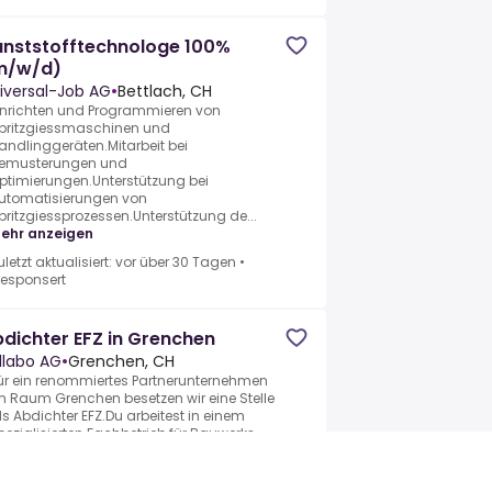
unststofftechnologe 100%
m/w/d)
iversal-Job AG
•
Bettlach, CH
inrichten und Programmieren von
pritzgiessmaschinen und
andlinggeräten.Mitarbeit bei
emusterungen und
ptimierungen.Unterstützung bei
utomatisierungen von
pritzgiessprozessen.Unterstützung de...
ehr anzeigen
uletzt aktualisiert: vor über 30 Tagen
•
esponsert
dichter EFZ in Grenchen
llabo AG
•
Grenchen, CH
ür ein renommiertes Partnerunternehmen
m Raum Grenchen besetzen wir eine Stelle
ls Abdichter EFZ.Du arbeitest in einem
pezialisierten Fachbetrieb für Bauwerks-
nd Gebäudeabdichtung und sorgst ...
ehr anzeigen