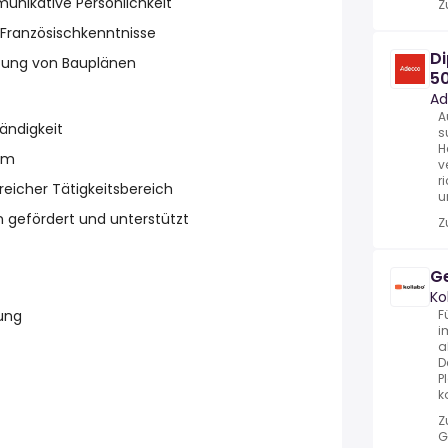
nikative Persönlichkeit
Z
 Französischkenntnisse
Di
rtung von Bauplänen
5
Ad
A
ändigkeit
s
H
am
v
r
eicher Tätigkeitsbereich
u
 gefördert und unterstützt
Z
Ge
Ko
F
ung
i
a
D
P
k
Z
G