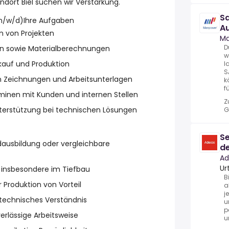
ort Biel suchen wir Verstärkung.
Sa
/w/d)Ihre Aufgaben
A
n von Projekten
Ma
D
ten sowie Materialberechnungen
w
kauf und Produktion
l
S
on Zeichnungen und Arbeitsunterlagen
k
fü
minen mit Kunden und internen Stellen
Z
terstützung bei technischen Lösungen
G
Se
ausbildung oder vergleichbare
de
K
Ad
Ur
 insbesondere im Tiefbau
B
r Produktion von Vorteil
a
j
 technisches Verständnis
u
p
verlässige Arbeitsweise
u