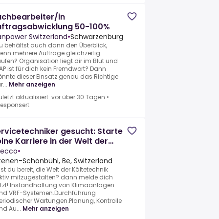
chbearbeiter/in
uftragsabwicklung 50-100%
npower Switzerland
•
Schwarzenburg
u behältst auch dann den Überblick,
enn mehrere Aufträge gleichzeitig
aufen? Organisation liegt dir im Blut und
AP ist für dich kein Fremdwort? Dann
önnte dieser Einsatz genau das Richtige
r...
Mehr anzeigen
uletzt aktualisiert: vor über 30 Tagen
•
esponsert
rvicetechniker gesucht: Starte
ine Karriere in der Welt der
limaanlagen! (m/w/d) 100%
ecco
•
tenen-Schönbühl, Be, Switzerland
ist du bereit, die Welt der Kältetechnik
ktiv mitzugestalten? dann melde dich
etzt!.Instandhaltung von Klimaanlagen
nd VRF-Systemen.Durchführung
eriodischer Wartungen.Planung, Kontrolle
nd Au...
Mehr anzeigen