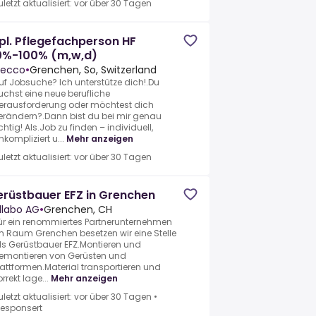
uletzt aktualisiert: vor über 30 Tagen
pl. Pflegefachperson HF
0%-100% (m,w,d)
ecco
•
Grenchen, So, Switzerland
uf Jobsuche? Ich unterstütze dich!.Du
uchst eine neue berufliche
erausforderung oder möchtest dich
erändern?.Dann bist du bei mir genau
ichtig! Als.Job zu finden – individuell,
nkompliziert u...
Mehr anzeigen
uletzt aktualisiert: vor über 30 Tagen
rüstbauer EFZ in Grenchen
llabo AG
•
Grenchen, CH
ür ein renommiertes Partnerunternehmen
m Raum Grenchen besetzen wir eine Stelle
ls Gerüstbauer EFZ.Montieren und
emontieren von Gerüsten und
lattformen.Material transportieren und
orrekt lage...
Mehr anzeigen
uletzt aktualisiert: vor über 30 Tagen
•
esponsert