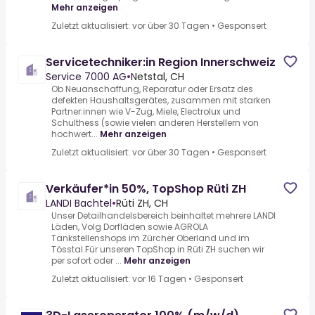
Mehr anzeigen
Zuletzt aktualisiert: vor über 30 Tagen
•
Gesponsert
Servicetechniker:in Region Innerschweiz
Service 7000 AG
•
Netstal, CH
Ob Neuanschaffung, Reparatur oder Ersatz des
defekten Haushaltsgerätes, zusammen mit starken
Partner:innen wie V-Zug, Miele, Electrolux und
Schulthess (sowie vielen anderen Herstellern von
hochwert...
Mehr anzeigen
Zuletzt aktualisiert: vor über 30 Tagen
•
Gesponsert
Verkäufer*in 50%, TopShop Rüti ZH
LANDI Bachtel
•
Rüti ZH, CH
Unser Detailhandelsbereich beinhaltet mehrere LANDI
Läden, Volg Dorfläden sowie AGROLA
Tankstellenshops im Zürcher Oberland und im
Tösstal.Für unseren TopShop in Rüti ZH suchen wir
per sofort oder ...
Mehr anzeigen
Zuletzt aktualisiert: vor 16 Tagen
•
Gesponsert