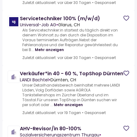
Zuletzt aktualisiert: vor über 30 Tagen
•
Gesponsert
Servicetechniker 100% (m/w/d)
Universal-Job AG
•
Glarus, CH
Als Servicetechniker:in startest du täglich direkt von
deinem Wohnort zu den durch die Disposition im
Voraus terminierten Aufträgen.Nebst der
Fehleranalyse und der Reparatur gewährleistest du
bei B...
Mehr anzeigen
Zuletzt aktualisiert: vor über 30 Tagen
•
Gesponsert
Verkäufer*in 40 - 60 %, TopShop Dürnten
LANDI Bachtel
•
Dürnten, CH
Unser Detailhandelsbereich beinhaltet mehrere LANDI
Läden, Volg Dorfläden sowie AGROLA
Tankstellenshops im Zürcher Oberland und im
Tösstal.Für unseren TopShop in Dürnten suchen wir
per sofort oder ...
Mehr anzeigen
Zuletzt aktualisiert: vor 19 Tagen
•
Gesponsert
AHV-Revisor/in 80-100%
Sozialversicherungszentrum Thurgau
•