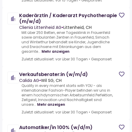
Zuletzt aktualisiert: vor 15 Tagen
•
Gesponsert
Kaderärztin / Kaderarzt Psychotherapie
(m/w/d)
Clienia Littenheid AG
•
Littenheid, CH
Mit über 250 Betten, einer Tagesklinik in Frauenfeld
sowie ambulanten Zentren in Frauenfeld, Sirnach
und Winterthur behandelt sie Kinder, Jugendliche
und Erwachsene mit Erkrankungen aus dem
gesamte...
Mehr anzeigen
Zuletzt aktualisiert: vor über 30 Tagen
•
Gesponsert
Verkaufsberater:in (w/m/d)
Calida AG
•
Wil SG, CH
Quality in every moment starts with YOU - als
internationaler Fashion-Player befinden wir uns in
einem hochdynamischen Arbeitsumfeld.Perfektion,
Zeitgeist, Innovation und Nachhaltigkeit sind
unsere...
Mehr anzeigen
Zuletzt aktualisiert: vor über 30 Tagen
•
Gesponsert
Automatiker/in 100% (w/d/m)