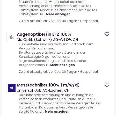
Frauenfeld suchen wir per sofort oder nach
Vereinbarung eine:n Servicetechniker:in Kälte /
Kältesystem-Monteur:in.Servicetechniker:in Kälte /
Kältesystem-M...
Mehr anzeigen
Zuletzt aktualisiert: vor über 30 Tagen
•
Gesponsert
Augenoptiker/in EFZ 100%
Mc Optik (Schweiz) AG
•
Wil SG, CH
Kundenbetreuung vor, während und nach dem
Verkauf.Verkaufs- und
Beratungsgespräche.Unterstützung in der
Kontaktologie.Organisation und
Lagerbewirtschaftung in der Filiale.Sie sind
aufgeschlossen, f...
Mehr anzeigen
Zuletzt aktualisiert: vor über 30 Tagen
•
Gesponsert
Messtechniker 100% (m/w/d)
Universal-Job AG
•
Lachen, CH
Du führst präzise Messungen und Prüfungen an
verschiedenen Produkten und Bauteilen durch.Du
bedienst und überwachst moderne Messgeräte und
Prüfanlagen.Du dokumentierst Messergebnisse
sorgfältig und...
Mehr anzeigen