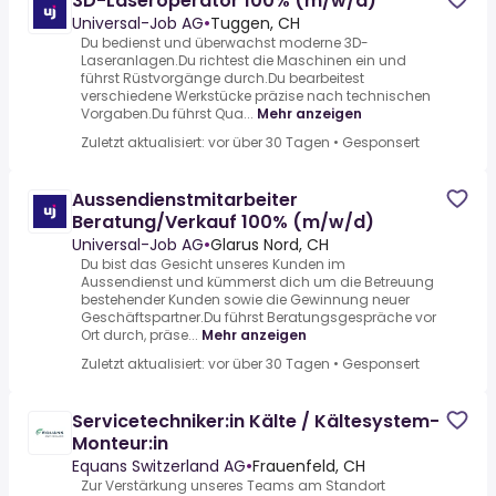
3D-Laseroperator 100% (m/w/d)
Universal-Job AG
•
Tuggen, CH
Du bedienst und überwachst moderne 3D-
Laseranlagen.Du richtest die Maschinen ein und
führst Rüstvorgänge durch.Du bearbeitest
verschiedene Werkstücke präzise nach technischen
Vorgaben.Du führst Qua...
Mehr anzeigen
Zuletzt aktualisiert: vor über 30 Tagen
•
Gesponsert
Aussendienstmitarbeiter
Beratung/Verkauf 100% (m/w/d)
Universal-Job AG
•
Glarus Nord, CH
Du bist das Gesicht unseres Kunden im
Aussendienst und kümmerst dich um die Betreuung
bestehender Kunden sowie die Gewinnung neuer
Geschäftspartner.Du führst Beratungsgespräche vor
Ort durch, präse...
Mehr anzeigen
Zuletzt aktualisiert: vor über 30 Tagen
•
Gesponsert
Servicetechniker:in Kälte / Kältesystem-
Monteur:in
Equans Switzerland AG
•
Frauenfeld, CH
Zur Verstärkung unseres Teams am Standort