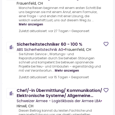
Frauenfeld, CH
Manche Reisen beginnen mit einem ersten Schritt.Bei
uns beginnen sie mit einem Anruf, einem Formular,
einer Frage – und enden mit einer Lösung, die
wirklich weiterhilft.Lust, uns auf diesem Weg zu ...
Mehr anzeigen
Zuletzt aktualisiert: vor 27 Tagen
•
Gesponsert
Sicherheitstechniker 60 - 100 %
ABS Sicherheitstechnik AG
•
Frauenfeld, CH
Sie führen Service-, Wartungs- und
Reparaturarbeiten durch.Sie beheben Störungen
schnell und kompetent.Sie betreuen spannende
Projekte bei Neu- und Umbauten – eigenständig und
mit viel Verantwortun...
Mehr anzeigen
Zuletzt aktualisiert: vor 15 Tagen
•
Gesponsert
Chef/-in Übermittlung/ Kommunikation/
Elektronische Systeme/ Allgemeine
Werkstätten (UKEA)
Schweizer Armee - Logistikbasis der Armee LBA
•
Hinwil, CH
Diesen Beitrag kannst du leisten.Fachliche und
personelle Führung von vier direkt unterstellten