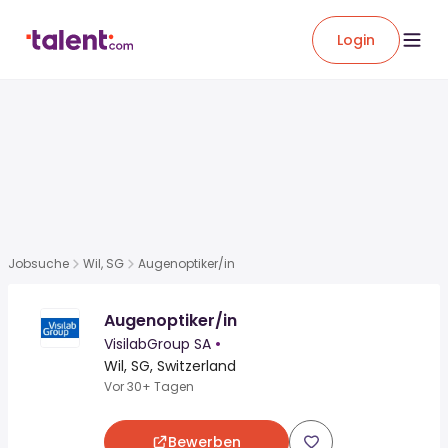
Login
Jobsuche
Wil, SG
Augenoptiker/in
Augenoptiker/in
VisilabGroup SA
•
Wil, SG, Switzerland
Vor 30+ Tagen
Bewerben