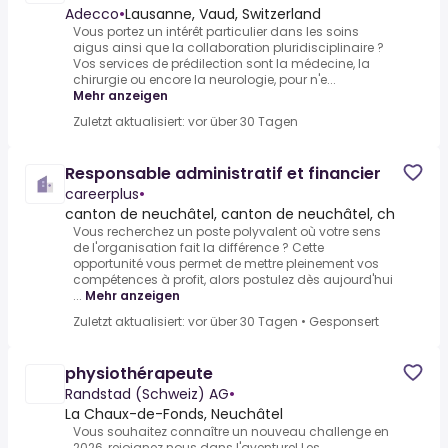
Adecco
•
Lausanne, Vaud, Switzerland
Vous portez un intérêt particulier dans les soins
aigus ainsi que la collaboration pluridisciplinaire ?
Vos services de prédilection sont la médecine, la
chirurgie ou encore la neurologie, pour n'e...
Mehr anzeigen
Zuletzt aktualisiert: vor über 30 Tagen
Responsable administratif et financier
careerplus
•
canton de neuchâtel, canton de neuchâtel, ch
Vous recherchez un poste polyvalent où votre sens
de l'organisation fait la différence ? Cette
opportunité vous permet de mettre pleinement vos
compétences à profit, alors postulez dès aujourd'hui
...
Mehr anzeigen
Zuletzt aktualisiert: vor über 30 Tagen
•
Gesponsert
physiothérapeute
Randstad (Schweiz) AG
•
La Chaux-de-Fonds, Neuchâtel
Vous souhaitez connaître un nouveau challenge en
2026, rejoignez nous dans l'aventure!.Les