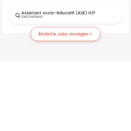
Assistant socio-éducatif (ASE) H/F
Switzerland
Ähnliche Jobs anzeigen
Für Arbeitssuchende
Für Arbeitgeber
Jobs suchen
Lohnvergleich
Jobs durchsuchen
Unternehmen
Steuerrechner
ATS