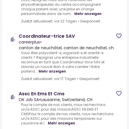
physiothérapeutes du centre accompagnent
chaque patient avec une prise en charge
personnalisée dans de nom...
Mehr anzeigen
Zuletzt aktualisiert: vor 22 Tagen
•
Gesponsert
Coordinateur-trice SAV
careerplus
•
canton de neuchâtel, canton de neuchâtel, ch
Vous êtes polyvalent-e, organisé-e et orienté-e
clients ? Rejoignez une entreprise industrielle
reconnue en tant que Coordinateur-trice SAV et
donnez un nouvel élan à votre carrière !.Notre
partena...
Mehr anzeigen
Zuletzt aktualisiert: vor 17 Tagen
•
Gesponsert
Assc En Ems Et Cms
OK Job SA
•
Lausanne, Switzerland, CH
Pour le compte de nos clients, nous recherchons
un/e ASSC pour des missionASSC EN EMS ET
CMSPour le compte de nos clients, nous recherchons
un/e ASSC pour des missions temporaires sur
Lausanne et l...
Mehr anzeigen