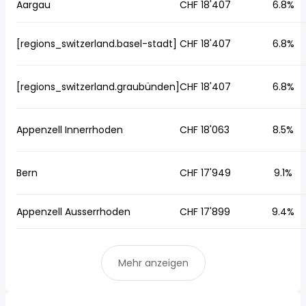
Aargau
CHF 18'407
6.8%
[regions_switzerland.basel-stadt]
CHF 18'407
6.8%
[regions_switzerland.graubünden]
CHF 18'407
6.8%
Appenzell Innerrhoden
CHF 18'063
8.5%
Bern
CHF 17'949
9.1%
Appenzell Ausserrhoden
CHF 17'899
9.4%
Mehr anzeigen