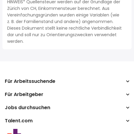
HINWEIS* Quellensteuer werden auf der Grundlage der
Zürich von CH, Einkommensteuer berechnet. Aus
Vereinfachungsgründen wurden einige Variablen (wie
z. B. der Familienstand und andere) angenommen.
Dieses Dokument stellt keine rechtliche Verbindlichkeit
dar und soll nur zu Orientierungszwecken verwendet
werden.
Für Arbeitssuchende
Für Arbeitgeber
Jobs suchen
Lohnvergleich
Jobs durchsuchen
Unternehmen
Steuerrechner
ATS
Talent.com
Top-Suchanfragen
Lohnumrechner
Publisher Programm
Nach Standort