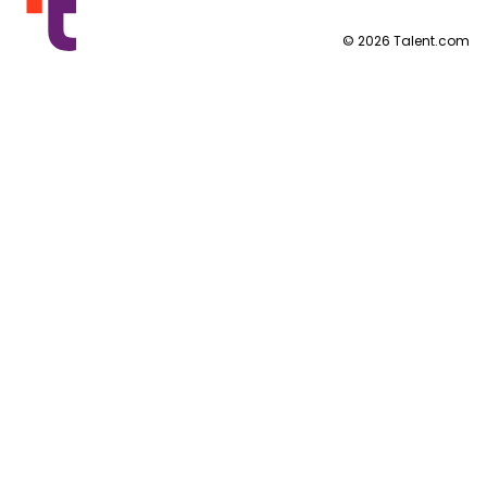
Mehr Länder
By category
Nutzungsbedingungen
©
2026
Talent.com
Datenschutzerklärung
Cookie-Richtlinie
Impressum
Cookie-Einstellungen
Anfrage nach personenbezogenen Daten
Hilfezentrum