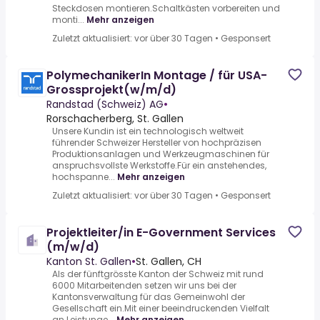
Steckdosen montieren.Schaltkästen vorbereiten und
monti...
Mehr anzeigen
Zuletzt aktualisiert: vor über 30 Tagen
•
Gesponsert
PolymechanikerIn Montage / für USA-
Grossprojekt(w/m/d)
Randstad (Schweiz) AG
•
Rorschacherberg, St. Gallen
Unsere Kundin ist ein technologisch weltweit
führender Schweizer Hersteller von hochpräzisen
Produktionsanlagen und Werkzeugmaschinen für
anspruchsvollste Werkstoffe.Für ein anstehendes,
hochspanne...
Mehr anzeigen
Zuletzt aktualisiert: vor über 30 Tagen
•
Gesponsert
Projektleiter/in E-Government Services
(m/w/d)
Kanton St. Gallen
•
St. Gallen, CH
Als der fünftgrösste Kanton der Schweiz mit rund
6000 Mitarbeitenden setzen wir uns bei der
Kantonsverwaltung für das Gemeinwohl der
Gesellschaft ein.Mit einer beeindruckenden Vielfalt
an Leistunge...
Mehr anzeigen