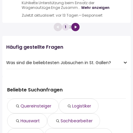
Kühlkette.Unterstützung beim Einsatz der
Wagenaufzüge.Enge Zusamm...
Mehr anzeigen
Zuletzt aktualisiert: vor 13 Tagen
•
Gesponsert
1
2
Häufig gestellte Fragen
Was sind die beliebtesten Jobsuchen in St. Gallen?
Die 10 beliebtesten Jobsuchen in St. Gallen sind:
quereinsteiger
logistiker
Beliebte Suchanfragen
hauswart
sachbearbeiter
Quereinsteiger
Logistiker
aushilfe
produktionsmitarbeiter
Hauswart
Sachbearbeiter
chauffeur
koch