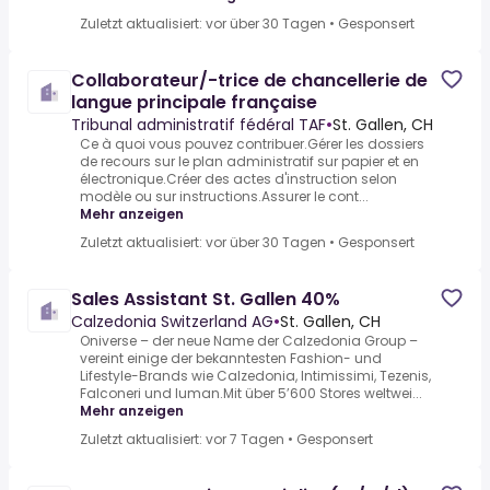
Zuletzt aktualisiert: vor über 30 Tagen
•
Gesponsert
Collaborateur/-trice de chancellerie de
langue principale française
Tribunal administratif fédéral TAF
•
St. Gallen, CH
Ce à quoi vous pouvez contribuer.Gérer les dossiers
de recours sur le plan administratif sur papier et en
électronique.Créer des actes d'instruction selon
modèle ou sur instructions.Assurer le cont...
Mehr anzeigen
Zuletzt aktualisiert: vor über 30 Tagen
•
Gesponsert
Sales Assistant St. Gallen 40%
Calzedonia Switzerland AG
•
St. Gallen, CH
Oniverse – der neue Name der Calzedonia Group –
vereint einige der bekanntesten Fashion- und
Lifestyle-Brands wie Calzedonia, Intimissimi, Tezenis,
Falconeri und Iuman.Mit über 5’600 Stores weltwei...
Mehr anzeigen
Zuletzt aktualisiert: vor 7 Tagen
•
Gesponsert