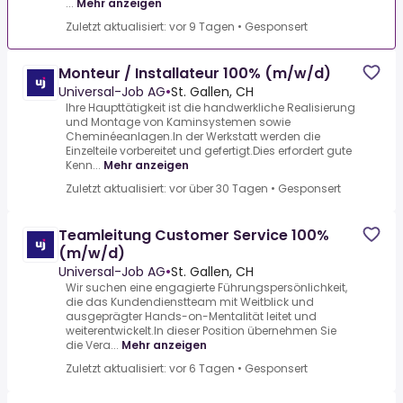
...
Mehr anzeigen
Zuletzt aktualisiert: vor 9 Tagen
•
Gesponsert
Monteur / Installateur 100% (m/w/d)
Universal-Job AG
•
St. Gallen, CH
Ihre Haupttätigkeit ist die handwerkliche Realisierung
und Montage von Kaminsystemen sowie
Cheminéeanlagen.In der Werkstatt werden die
Einzelteile vorbereitet und gefertigt.Dies erfordert gute
Kenn...
Mehr anzeigen
Zuletzt aktualisiert: vor über 30 Tagen
•
Gesponsert
Teamleitung Customer Service 100%
(m/w/d)
Universal-Job AG
•
St. Gallen, CH
Wir suchen eine engagierte Führungspersönlichkeit,
die das Kundendienstteam mit Weitblick und
ausgeprägter Hands-on-Mentalität leitet und
weiterentwickelt.In dieser Position übernehmen Sie
die Vera...
Mehr anzeigen
Zuletzt aktualisiert: vor 6 Tagen
•
Gesponsert