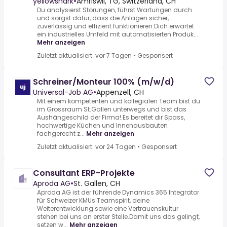
100% (m/w)
yellowshark
•
Amriswil, TG, Switzerland, CH
Du analysierst Störungen, führst Wartungen durch
und sorgst dafür, dass die Anlagen sicher,
zuverlässig und effizient funktionieren.Dich erwartet
ein industrielles Umfeld mit automatisierten Produk...
Mehr anzeigen
Zuletzt aktualisiert: vor 7 Tagen
•
Gesponsert
Schreiner/Monteur 100% (m/w/d)
Universal-Job AG
•
Appenzell, CH
Mit einem kompetenten und kollegialen Team bist du
im Grossraum St.Gallen unterwegs und bist das
Aushängeschild der Firma!.Es bereitet dir Spass,
hochwertige Küchen und Innenausbauten
fachgerecht z...
Mehr anzeigen
Zuletzt aktualisiert: vor 24 Tagen
•
Gesponsert
Consultant ERP-Projekte
Aproda AG
•
St. Gallen, CH
Aproda AG ist der führende Dynamics 365 Integrator
für Schweizer KMUs.Teamspirit, deine
Weiterentwicklung sowie eine Vertrauenskultur
stehen bei uns an erster Stelle.Damit uns das gelingt,
setzen w...
Mehr anzeigen