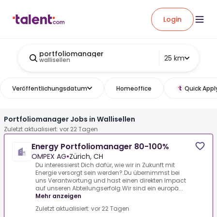
Login
portfoliomanager
25 km
wallisellen
Veröffentlichungsdatum
Homeoffice
Quick Appl
Portfoliomanager Jobs in Wallisellen
Zuletzt aktualisiert: vor 22 Tagen
Energy Portfoliomanager 80-100%
OMPEX AG
•
Zürich, CH
Du interessierst Dich dafür, wie wir in Zukunft mit
Energie versorgt sein werden?.Du übernimmst bei
uns Verantwortung und hast einen direkten Impact
auf unseren Abteilungserfolg.Wir sind ein europä...
Mehr anzeigen
Zuletzt aktualisiert: vor 22 Tagen