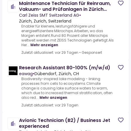
Maintenance Technician für Reinraum,
Vakuum- und Prüfanlagen in Zürich
(m/w/x)
Carl Zeiss SMT Switzerland AG
•
Zürich, Zurich, Switzerland
Enabler für kleinere, leistungsfähigere und
energieeffizientere Mikrochips.Arbeiten, wo das
Morgen entsteht.Rund 80 Prozent aller Mikrochips
weltweit werden mit ZEISS Technologien gefertigt.Als
Her...
Mehr anzeigen
Zuletzt aktualisiert: vor 29 Tagen
•
Gesponsert
Research Assistant 80-100% (m/w/d)
eawag
•
Dübendorf, Zürich, CH
Biodiversity-inspired lake modeling - linking
processes from cells to ecosystems.Climate
change is causing lake surface waters to warm,
which due to increased thermal stratification, often
also red...
Mehr anzeigen
Zuletzt aktualisiert: vor 29 Tagen
Avionic Technician (B2) / Business Jet
experienced