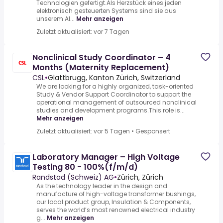
Technologien gefertigt.Als Herzstück eines jeden
elektronisch gesteuerten Systems sind sie aus
unserem Al...
Mehr anzeigen
Zuletzt aktualisiert: vor 7 Tagen
Nonclinical Study Coordinator – 4
Months (Maternity Replacement)
CSL
•
Glattbrugg, Kanton Zürich, Switzerland
We are looking for a highly organized, task-oriented
Study & Vendor Support Coordinator to support the
operational management of outsourced nonclinical
studies and development programs.This role is...
Mehr anzeigen
Zuletzt aktualisiert: vor 5 Tagen
•
Gesponsert
Laboratory Manager – High Voltage
Testing 80 - 100%(f/m/d)
Randstad (Schweiz) AG
•
Zürich, Zürich
As the technology leader in the design and
manufacture of high-voltage transformer bushings,
our local product group, Insulation & Components,
serves the world’s most renowned electrical industry
g...
Mehr anzeigen