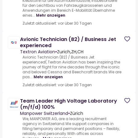
Klebstoffe für die Automobilindustrie, insbesondere
für den Leichtbau von Fahrzeugkarosserien und
Anwendungen im Bereich E-Mobilität.Übernahme
eines...
Mehr anzeigen
Zuletzt aktualisiert: vor über 30 Tagen
Avionic Technician (B2) / Business Jet
experienced
Textron Aviation
•
Zurich,ZH,CH
Avionic Technician (B2) / Business Jet
experienced(.Textron Aviation has been inspiring the
journey of flight for nine decades through the iconic
and beloved Cessna and Beechcraft brands.We are
pas...
Mehr anzeigen
Zuletzt aktualisiert: vor über 30 Tagen
Team Leader High Voltage Laboratory
(m/f/d) 100%
Manpower Switzerland
•
Zürich
We, MANPOWER AG, are a leading recruitment
agency in Switzerland.We support companies in
filling temporary and permanent positions – flexibly,
reliably, and personally.With offices across