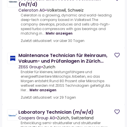
(m/f/d)
Celeroton AG
•
Volketswil, Schweiz
Celeroton is a growing, dynamic and world-leading
deep-tech company based in Volketswil.The
company develops, produces and sells ultra-high-
speed turbo compressors with gas bearings and
matching in...
Mehr anzeigen
Zuletzt aktualisiert: vor über 30 Tagen
Maintenance Technician für Reinraum,
Vakuum- und Prüfanlagen in Zürich
(m/w/x)
ZEISS Group
•
Zurich
Enabler für kleinere, leistungsfähigere und
energieeffizientere Mikrochips.Arbeiten, wo das
Morgen entsteht.Rund 80 Prozent aller Mikrochips
weltweit werden mit ZEISS Technologien gefertigt.Als
Her...
Mehr anzeigen
Zuletzt aktualisiert: vor 29 Tagen
Laboratory Technician (m/w/d)
Coopers Group AG
•
Zürich, Switzerland
Entwicklung semi-struktureller und struktureller