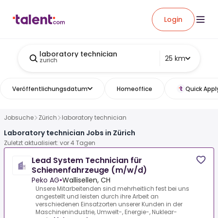
Login
laboratory technician
25 km
zurich
Veröffentlichungsdatum
Homeoffice
Quick Appl
Jobsuche
Zürich
laboratory technician
Laboratory technician Jobs in Zürich
Zuletzt aktualisiert: vor 4 Tagen
Lead System Technician für
Schienenfahrzeuge (m/w/d)
Peko AG
•
Wallisellen, CH
Unsere Mitarbeitenden sind mehrheitlich fest bei uns
angestellt und leisten durch ihre Arbeit an
verschiedenen Einsatzorten unserer Kunden in der
Maschinenindustrie, Umwelt-, Energie-, Nuklear-