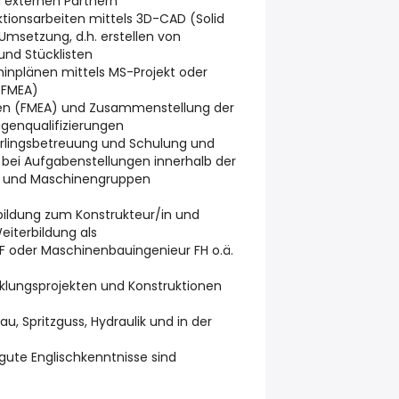
 externen Partnern
tionsarbeiten mittels 3D-CAD (Solid
Umsetzung, d.h. erstellen von
und Stücklisten
minplänen mittels MS-Projekt oder
 (FMEA)
ysen (FMEA) und Zusammenstellung der
genqualifizierungen
hrlingsbetreuung und Schulung und
 bei Aufgabenstellungen innerhalb der
e und Maschinengruppen
bildung zum Konstrukteur/in und
eiterbildung als
 oder Maschinenbauingenieur FH o.ä.
cklungsprojekten und Konstruktionen
, Spritzguss, Hydraulik und in der
gute Englischkenntnisse sind