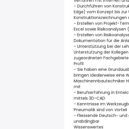
Verfahren mit intemen und
- Durchführen von Konstruk
Edge) vom Konzept bis zur 
Konstruktionszeichnungen 
- Erstellen von Projekt-Ter
Excel sowie Risikoanalysen
- Erstellen von Risikoanal
Dokumentation für die Anla
- Unterstützung bei der Le
Unterstützung der Kollegen
zugeordneten Fachgebiet
Profil
- Sie haben eine Grundaus
bringen idealerweise eine W
Maschinennbautechniker HF
mit
- Berufserfahrung in Entwi
mittels 3D-CAD
- Kenntnisse im Werkzeugbau
Pneumatik sind von Vorteil
- Fliessende Deutsch- und 
unabdingbar
Wissenswertes