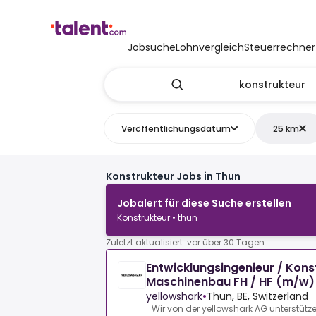
Jobsuche
Lohnvergleich
Steuerrechner
Veröffentlichungsdatum
25 km
Konstrukteur Jobs in Thun
Jobalert für diese Suche erstellen
Konstrukteur • thun
Zuletzt aktualisiert: vor über 30 Tagen
Entwicklungsingenieur / Kons
Maschinenbau FH / HF (m/w)
yellowshark
•
Thun, BE, Switzerland
Wir von der yellowshark AG unterstütz