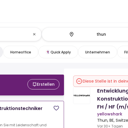
Homeoffice
Quick Apply
Unternehmen
Fi
Diese Stelle ist in de
Erstellen
Entwicklung
Konstrukti
FH / HF (m
truktionstechniker
yellowshark
Thun, BE, Switz
en Sie mit Leidenschaft und
Vor 30+ Tagen