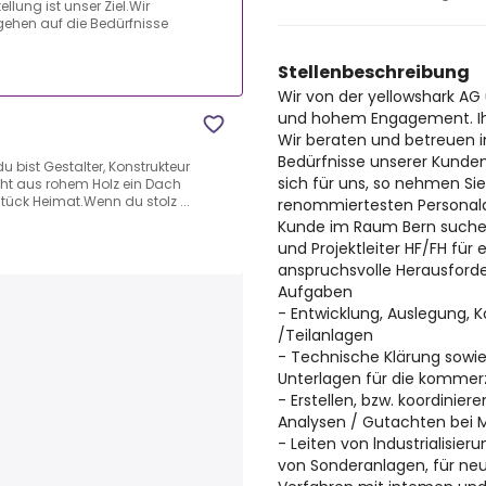
ung ist unser Ziel.Wir
gehen auf die Bedürfnisse
Stellenbeschreibung
Wir von der yellowshark AG
und hohem Engagement. Ihr
Wir beraten und betreuen i
Bedürfnisse unserer Kunden
u bist Gestalter, Konstrukteur
sich für uns, so nehmen Si
ht aus rohem Holz ein Dach
Stück Heimat.Wenn du stolz ...
renommiertesten Personaldie
Kunde im Raum Bern suchen
und Projektleiter HF/FH für 
anspruchsvolle Herausford
Aufgaben
- Entwicklung, Auslegung, 
/Teilanlagen
- Technische Klärung sowie
Unterlagen für die kommer
- Erstellen, bzw. koordini
Analysen / Gutachten bei
- Leiten von lndustrialisie
von Sonderanlagen, für neu