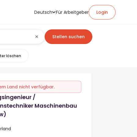
Deutsch
Für Arbeitgeber
Login
Stellen suchen
lter löschen
inem Land nicht verfügbar.
singenieur /
onstechniker Maschinenbau
/w)
erland