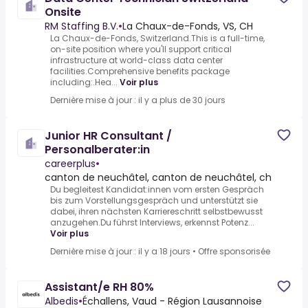
Onsite
RM Staffing B.V.
•
La Chaux-de-Fonds, VS, CH
La Chaux-de-Fonds, Switzerland.This is a full-time,
on-site position where you'll support critical
infrastructure at world-class data center
facilities.Comprehensive benefits package
including:.Hea...
Voir plus
Dernière mise à jour : il y a plus de 30 jours
Junior HR Consultant /
Personalberater:in
careerplus
•
canton de neuchâtel, canton de neuchâtel, ch
Du begleitest Kandidat:innen vom ersten Gespräch
bis zum Vorstellungsgespräch und unterstützt sie
dabei, ihren nächsten Karriereschritt selbstbewusst
anzugehen.Du führst Interviews, erkennst Potenz...
Voir plus
Dernière mise à jour : il y a 18 jours
•
Offre sponsorisée
Assistant/e RH 80%
Albedis
•
Échallens, Vaud - Région Lausannoise