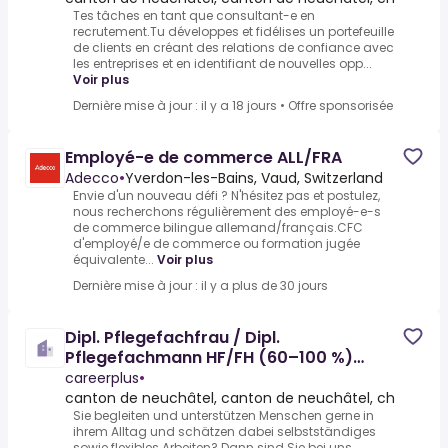
Tes tâches en tant que consultant-e en
recrutement.Tu développes et fidélises un portefeuille
de clients en créant des relations de confiance avec
les entreprises et en identifiant de nouvelles opp...
Voir plus
Dernière mise à jour : il y a 18 jours
•
Offre sponsorisée
Employé-e de commerce ALL/FRA
Adecco
•
Yverdon-les-Bains, Vaud, Switzerland
Envie d'un nouveau défi ? N'hésitez pas et postulez,
nous recherchons régulièrement des employé-e-s
de commerce bilingue allemand/français.CFC
d'employé/e de commerce ou formation jugée
équivalente...
Voir plus
Dernière mise à jour : il y a plus de 30 jours
Dipl. Pflegefachfrau / Dipl.
Pflegefachmann HF/FH (60–100 %)
temporär
careerplus
•
canton de neuchâtel, canton de neuchâtel, ch
Sie begleiten und unterstützen Menschen gerne in
ihrem Alltag und schätzen dabei selbstständiges
sowie flexibles Arbeiten? Dann sind Sie bei uns