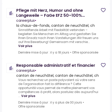
Pflege mit Herz, Humor und ohne
Langeweile – FaGe EFZ 50–100%
(temporär mit Option auf
careerplus
•
la chaux-de-fonds, canton de neuchâtel, ch
Sinnstiftende Arbeit mit Flexibilität verbinden –
begleiten Sie Menschen im Alltag und gestalten Sie
Ihren Einsatz nach Ihren Vorstellungen.Wir freuen uns
auf Ihre Bewerbung!.Gemeinsam mit verschie...
Voir plus
Dernière mise à jour : il y a 18 jours
•
Offre sponsorisée
Responsable administratif et financier
careerplus
•
canton de neuchâtel, canton de neuchâtel, ch
Vous recherchez un poste polyvalent où votre sens
de l'organisation fait la différence ? Cette
opportunité vous permet de mettre pleinement vos
compétences à profit, alors postulez dès aujourd'hui
...
Voir plus
Dernière mise à jour : il y a plus de 30 jours
•
Offre sponsorisée