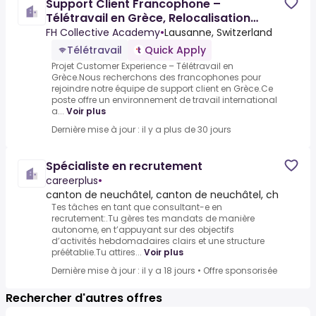
Support Client Francophone –
Télétravail en Grèce, Relocalisation
incluse
FH Collective Academy
•
Lausanne, Switzerland
Télétravail
Quick Apply
Projet Customer Experience – Télétravail en
Grèce.Nous recherchons des francophones pour
rejoindre notre équipe de support client en Grèce.Ce
poste offre un environnement de travail international
a...
Voir plus
Dernière mise à jour : il y a plus de 30 jours
Spécialiste en recrutement
careerplus
•
canton de neuchâtel, canton de neuchâtel, ch
Tes tâches en tant que consultant-e en
recrutement:.Tu gères tes mandats de manière
autonome, en t’appuyant sur des objectifs
d’activités hebdomadaires clairs et une structure
préétablie.Tu attires...
Voir plus
Dernière mise à jour : il y a 18 jours
•
Offre sponsorisée
Rechercher d'autres offres