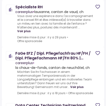
Spécialiste RH
careerplus
•
lausanne, canton de vaud, ch
Vous avez une expérience dans l'accompagnement
et le conseil RH et êtes intéressé(e) à travailler dans
un milieu en lien avec la famille et de l'enfance ?
N'attendez plus, postulez dès maintenant!....
Voir plus
Dernière mise à jour : il y a 29 jours
•
Offre sponsorisée
FaGe EFZ / Dipl. Pflegefachfrau HF/FH /
Dipl. Pflegefachmann HF/FH 80% |
Temporäreinsatz
careerplus
•
la chaux-de-fonds, canton de neuchâtel, ch
Möchten Sie Ihr Fachwissen in einem
mehrmonatigen Temporäreinsatz in der
Langzeitpflege einbringen und ein motiviertes Team
unterstützen? Dann freuen wir uns auf Ihre
Bewerbung!.Gemeinsam mit unser...
Voir plus
Dernière mise à jour : il y a 18 jours
•
Offre sponsorisée
Data Center Technician Switzerland