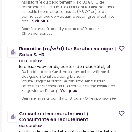
Assistant/e au département RH à 80%.CFC de
commerce et Certificat d'assistant RH.Aisance avec
les outils informatiques usuels (MS Office) et des
connaissances de Mobatime est un gros atout.Très
bon...
Voir plus
Dernière mise à jour : il y a plus de 30 jours
•
Offre sponsorisée
Recruiter (m/w/d) für Berufseinsteiger |
Sales & HR
careerplus
•
la chaux-de-fonds, canton de neuchâtel, ch
Du berätst deine Kund:innen kompetent während
des gesamten.Bewerbung bis zum
Vorstellungsgespräch.Selbstvertrauen für ihren
nächsten Karriereschritt.Talente für offene Positionen
zu gewinnen.Du org...
Voir plus
Dernière mise à jour : il y a 18 jours
•
Offre sponsorisée
Consultant en recrutement /
Consultante en recrutement
careerplus
•
canton de neuchâtel, canton de neuchâtel, ch