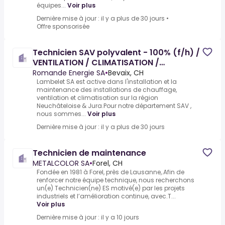
équipes...
Voir plus
Dernière mise à jour : il y a plus de 30 jours
•
Offre sponsorisée
Technicien SAV polyvalent - 100% (f/h) /
VENTILATION / CLIMATISATION /
CHAUFFAGE / REGULATION
Romande Energie SA
•
Bevaix, CH
Lambelet SA est active dans l'installation et la
maintenance des installations de chauffage,
ventilation et climatisation sur la région
Neuchâteloise & Jura.Pour notre département SAV ,
nous sommes...
Voir plus
Dernière mise à jour : il y a plus de 30 jours
Technicien de maintenance
METALCOLOR SA
•
Forel, CH
Fondée en 1981 à Forel, près de Lausanne,.Afin de
renforcer notre équipe technique, nous recherchons
un(e) Technicien(ne) ES motivé(e) par les projets
industriels et l’amélioration continue, avec.T...
Voir plus
Dernière mise à jour : il y a 10 jours