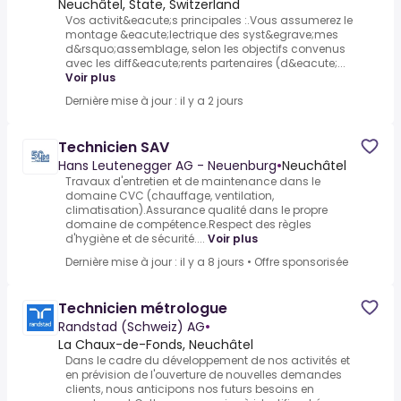
Neuchâtel, State, Switzerland
Vos activit&eacute;s principales :.Vous assumerez le
montage &eacute;lectrique des syst&egrave;mes
d&rsquo;assemblage, selon les objectifs convenus
avec les diff&eacute;rents partenaires (d&eacute;...
Voir plus
Dernière mise à jour : il y a 2 jours
Technicien SAV
Hans Leutenegger AG - Neuenburg
•
Neuchâtel
Travaux d'entretien et de maintenance dans le
domaine CVC (chauffage, ventilation,
climatisation).Assurance qualité dans le propre
domaine de compétence.Respect des règles
d'hygiène et de sécurité....
Voir plus
Dernière mise à jour : il y a 8 jours
•
Offre sponsorisée
Technicien métrologue
Randstad (Schweiz) AG
•
La Chaux-de-Fonds, Neuchâtel
Dans le cadre du développement de nos activités et
en prévision de l'ouverture de nouvelles demandes
clients, nous anticipons nos futurs besoins en