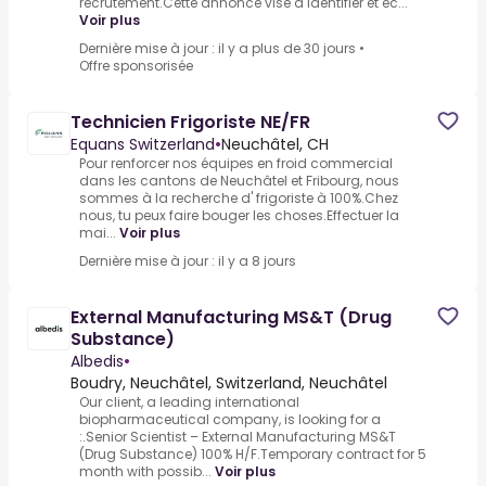
recrutement.Cette annonce vise à identifier et éc...
Voir plus
Dernière mise à jour : il y a plus de 30 jours
•
Offre sponsorisée
Technicien Frigoriste NE/FR
Equans Switzerland
•
Neuchâtel, CH
Pour renforcer nos équipes en froid commercial
dans les cantons de Neuchâtel et Fribourg, nous
sommes à la recherche d' frigoriste à 100%.Chez
nous, tu peux faire bouger les choses.Effectuer la
mai...
Voir plus
Dernière mise à jour : il y a 8 jours
External Manufacturing MS&T (Drug
Substance)
Albedis
•
Boudry, Neuchâtel, Switzerland, Neuchâtel
Our client, a leading international
biopharmaceutical company, is looking for a
:.Senior Scientist – External Manufacturing MS&T
(Drug Substance) 100% H/F.Temporary contract for 5
month with possib...
Voir plus