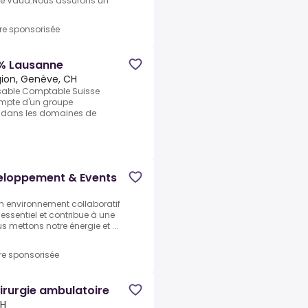
de Vaud.Nous assurons un
fre sponsorisée
% Lausanne
ion, Genève, CH
nsable Comptable Suisse
ompte d'un groupe
if dans les domaines de
eloppement & Events
un environnement collaboratif
ssentiel et contribue à une
 mettons notre énergie et ...
re sponsorisée
irurgie ambulatoire
CH