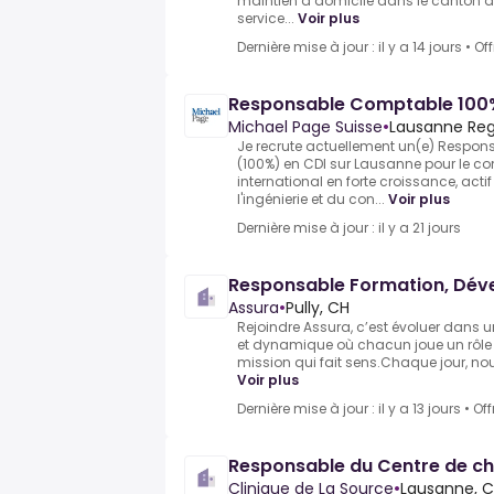
maintien à domicile dans le canton 
service...
Voir plus
Dernière mise à jour : il y a 14 jours
•
Of
Responsable Comptable 100
Michael Page Suisse
•
Lausanne Reg
Je recrute actuellement un(e) Respo
(100%) en CDI sur Lausanne pour le c
international en forte croissance, act
l'ingénierie et du con...
Voir plus
Dernière mise à jour : il y a 21 jours
Responsable Formation, Dév
Assura
•
Pully, CH
Rejoindre Assura, c’est évoluer dans 
et dynamique où chacun joue un rôle e
mission qui fait sens.Chaque jour, nous
Voir plus
Dernière mise à jour : il y a 13 jours
•
Off
Responsable du Centre de ch
Clinique de La Source
•
Lausanne, 