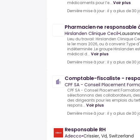
médicaments pour l’e...
Voir plus
Dernière mise à jour : il y a plus de 30 j
Pharmacien·ne responsable 
Hirslanden Clinique Cecil
•
Lausann
Lieu du travail: Hirslanden Clinique C
le 1er mars 2026, ou à convenir.Type d
indéterminée .Le groupe Hirslanden est
médical d...
Voir plus
Dernière mise à jour : il y a plus de 30 j
Comptable-fiscaliste - res
CPF SA - Conseil Placement Forma
CPF SA - Conseil Placement Formation,
sélectionnons des collaborateurs, des 
des dirigeants pour les emplois du ter
respons...
Voir plus
Dernière mise à jour : il y a plus de 30 j
Responsable RH
Adecco
•
Crissier, Vd, Switzerland