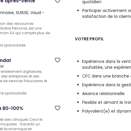
ce après-vente
quotidien
Participer activement 
nnoise, SUISSE, Vaud -
satisfaction de la client
stion des ressources
lobal Personal, est une
riman SA qui compte plus de
VOTRE PROFIL
fre sponsorisée
ndat
Expérience dans la vent
CH
souhaitée, une expérien
 entièrement digitalisée,
CFC dans une branche 
es entreprises et des
 de services fiduciaires et
Expérience dans la gest
Aisance relationnelle
fre sponsorisée
Flexible et aimant le tr
à 80-100%
Polyvalent(e) et dyna
e des cliniques Cecil et
incipales :.Garantir un
 et économique en