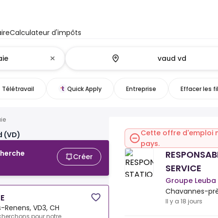
ire
Calculateur d'impôts
Télétravail
Quick Apply
Entreprise
Effacer les fi
ie
Cette offre d'emploi 
d (VD)
pays.
RESPONSAB
cherche
Créer
SERVICE
Groupe Leuba
Chavannes-prè
E
Il y a 18 jours
-Renens, VD3, CH
echerchons pour notre