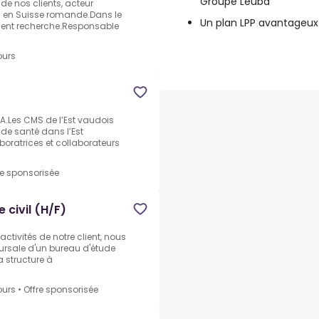
Groupe Leuba
de nos clients, acteur
n en Suisse romande.Dans le
Un plan LPP avantageux
ient recherche.Responsable
ours
A.Les CMS de l’Est vaudois
de santé dans l’Est
oratrices et collaborateurs
re sponsorisée
 civil (H/F)
tivités de notre client, nous
cursale d'un bureau d'étude
a structure à
ours
•
Offre sponsorisée