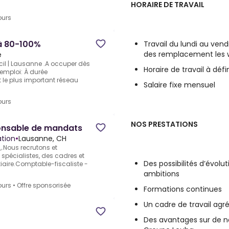
HORAIRE DE TRAVAIL
ours
à 80-100%
Travail du lundi au ven
des remplacement les w
e
ecil | Lausanne .A occuper dès
Horaire de travail à défin
'emploi: À durée
 le plus important réseau
Salaire fixe mensuel
ours
NOS PRESTATIONS
ponsable de mandats
tion
•
Lausanne, CH
.Nous recrutons et
spécialistes, des cadres et
Des possibilités d’évol
tiaire.Comptable-fiscaliste -
ambitions
ours
•
Offre sponsorisée
Formations continues
Un cadre de travail ag
Des avantages sur de n