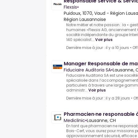
Responsable Service & Servi
Flexsis
•
Puidoux, 1070, Vaud - Région Lausa
Région Lausannoise
Notre métier et notre passion : la « ge
humaines »Flexsis AG, anciennement G
société indépendante du groupe Inte
140 spécialist...
Voir plus
Dernière mise à jour : il y a 10 jours
•
Of
Manager Responsable de ma
Fiduciaire Auditoria SA
•
Lausanne, 
Fiduciaire Auditoria SA est une société
spécialisée dans l’accompagnement d
particuliers à travers une large gamme
administr...
Voir plus
Dernière mise à jour : il y a 28 jours
•
Of
Pharmacien·ne responsable 
Mediclinic
•
Lausanne, CH
En tant que pharmacien·ne responsabl
Bois-Cerf, vous aurez pour missions pr
approvisionnement sécurisé, efficace