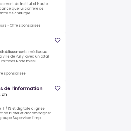
ssement de.Institut et Haute
dance que lui confère ce
ntre de chirurgie
ours
•
Offre sponsorisée
is établissements médicaux
 ville de Pully, avec un total
rs·trices.Notre missi...
fre sponsorisée
 de l’information
, ch
IT / IS et digitale alignée
sation.Piloter et accompagner
roupe.Superviser l’imp...