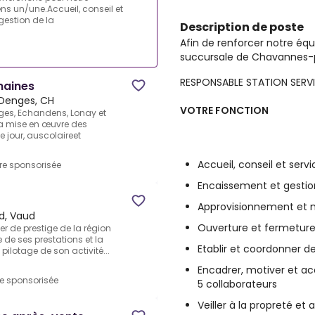
 un/une.Accueil, conseil et
gestion de la
Description de poste
Afin de renforcer notre éq
succursale de Chavannes-
RESPONSABLE STATION SERV
maines
Denges, CH
VOTRE FONCTION
ges, Echandens, Lonay et
 la mise en œuvre des
e jour, auscolaireet
Accueil, conseil et servi
fre sponsorisée
Encaissement et gestion
Approvisionnement et m
d, Vaud
Ouverture et fermeture
ier de prestige de la région
 de ses prestations et la
Etablir et coordonner d
 pilotage de son activité...
Encadrer, motiver et a
re sponsorisée
5 collaborateurs
Veiller à la propreté e