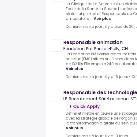
La Clinique de La Source est un établi
École de la Santé La Source.L’indépen
statut lui permet d’.Responsable du Ce
ambulatoire ...
Voir plus
Dernière mise à jour : il y a plus de 30 j
Responsable animation
Fondation Pré Pariset
•
Pully, CH
La Fondation Pré Pariset regroupe tro
sociaux (EMS) situés sur 3 sites dans la
de 132 lits.Elle emploie 240 collaborateu
Voir plus
Dernière mise à jour : il y a 16 jours
•
Of
Responsable des technologies
LB Recrutement Sàrl
•
Lausanne, VD
Quick Apply
Définir et mettre en œuvre une stratégie 
avec la stratégie globale de l’organi
la transformation digitale au sein du g
Voir plus
Dernière mise à jour : il y a 19 jours