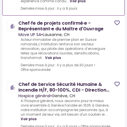
expérience comme condu...
Voir plus
Dernière mise à jour : il y a 9 jours
Chef·fe de projets confirmé·e -
Représentant·e du Maître d'Ouvrage
Move UP SA
•
Lausanne, CH
Acteur immobilier de premier plan en Suisse
romande,.L’institution renforce son secteur
rénovation, qui pilote des opérations d’envergure
telles que rénovations lourdes, densifications,
transformat...
Voir plus
Dernière mise à jour : il y a plus de 30 jours
•
Offre sponsorisée
Chef de Service Sécurité Humaine &
Incendie H/F, 80-100%, CDI - Direction
Immobilier
Hospice général
•
Genève, CH
A l'Hospice général, nous œuvrons pour le mieux
vivre ensemble à Genève.Fondée en 1535 à Genève,
notre institution accompagne les personnes qui, à
un moment de leur vie, ont besoin d'un soutien le ...
Voir plus
Dernière mise à jour : il y a 6 jours
•
Offre sponsorisée