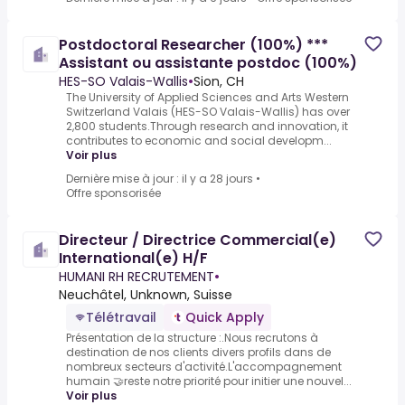
Postdoctoral Researcher (100%) ***
Assistant ou assistante postdoc (100%)
HES-SO Valais-Wallis
•
Sion, CH
The University of Applied Sciences and Arts Western
Switzerland Valais (HES-SO Valais-Wallis) has over
2,800 students.Through research and innovation, it
contributes to economic and social developm...
Voir plus
Dernière mise à jour : il y a 28 jours
•
Offre sponsorisée
Directeur / Directrice Commercial(e)
International(e) H/F
HUMANI RH RECRUTEMENT
•
Neuchâtel, Unknown, Suisse
Télétravail
Quick Apply
Présentation de la structure :.Nous recrutons à
destination de nos clients divers profils dans de
nombreux secteurs d'activité.L'accompagnement
humain 🤝reste notre priorité pour initier une nouvel...
Voir plus