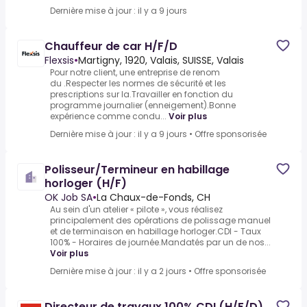
Dernière mise à jour : il y a 9 jours
Chauffeur de car H/F/D
Flexsis
•
Martigny, 1920, Valais, SUISSE, Valais
Pour notre client, une entreprise de renom
du .Respecter les normes de sécurité et les
prescriptions sur la.Travailler en fonction du
programme journalier (enneigement).Bonne
expérience comme condu...
Voir plus
Dernière mise à jour : il y a 9 jours
•
Offre sponsorisée
Polisseur/Termineur en habillage
horloger (H/F)
OK Job SA
•
La Chaux-de-Fonds, CH
Au sein d'un atelier « pilote », vous réalisez
principalement des opérations de polissage manuel
et de terminaison en habillage horloger.CDI - Taux
100% - Horaires de journée.Mandatés par un de nos...
Voir plus
Dernière mise à jour : il y a 2 jours
•
Offre sponsorisée
Directeur de travaux 100% CDI (H/F/D)