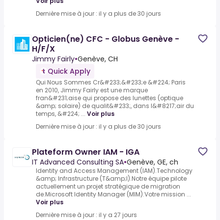
Voir plus
Dernière mise à jour : il y a plus de 30 jours
Opticien(ne) CFC - Globus Genève -
H/F/X
Jimmy Fairly
•
Genève, CH
Quick Apply
Qui Nous Sommes Cr&#233;&#233;e &#224; Paris
en 2010, Jimmy Fairly est une marque
fran&#231;aise qui propose des lunettes (optique
&amp; solaire) de qualit&#233;, dans l&#8217;air du
temps, &#224; ...
Voir plus
Dernière mise à jour : il y a plus de 30 jours
Plateform Owner IAM - IGA
IT Advanced Consulting SA
•
Genève, GE, ch
Identity and Access Management (IAM).Technology
&amp; Infrastructure (T&amp;I).Notre équipe pilote
actuellement un projet stratégique de migration
de.Microsoft Identity Manager (MIM).Votre mission ...
Voir plus
Dernière mise à jour : il y a 27 jours