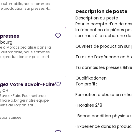
ne automobile, nous sommes
de production sur presses H...
Description de poste
Description du poste
Pour le compte d'un de nos 
la fabrication de pièces p
sommes à la recherche de p
 presses
ibourg
Ouvriers de production sur 
ué à Morat spécialisé dans la
ne automobile, nous sommes
Tu as de l'expérience en 
 de production sur presses H...
Tu connais les presses Bihle
Qualifikationen
Ton profil :
agez Votre Savoir-Faire
, CH
Formation d ebase en méc
 Savoir-Faire.Pour renforcer
iliale à.Diriger notre équipe
· Horaires 2*8
sens de l'organisat...
· Bonne condition physique ,
 sponsorisée
· Expérience dans la produc