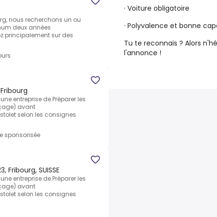
· Voiture obligatoire
ourg, nous recherchons un ou
· Polyvalence et bonne cap
imum deux années
z principalement sur des
Tu te reconnais ? Alors n'h
l'annonce !
ours
 Fribourg
ne entreprise de.Préparer les
çage) avant
istolet selon les consignes
re sponsorisée
23, Fribourg, SUISSE
ne entreprise de.Préparer les
çage) avant
istolet selon les consignes