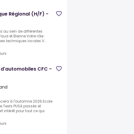
ue Régional (H/F) -
nez au sein de différentes
aud et Bienne.Votre rôle :
pes techniques locales.V...
ours
 d'automobiles CFC -
land
cera à l'automne 2026.Ecole
re.Tests PUSA passés et
t intérêt pour tout ce qui
ours