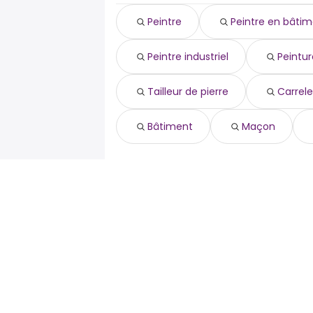
assurances
Peintre
Peintre en bâti
social
logisticien
Peintre industriel
Peintur
ressources humaines
la poste
secrétariat médical
Tailleur de pierre
Carrele
secrétaire médical
Bâtiment
Maçon