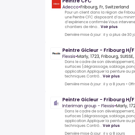
Peintre CFC
Adecco
•
Fribourg, Fr, Switzerland
Pour un client dans la région de Frib
une Peintre CFC disposant d’au min
d’expérience confirmée.Vous intervene
chantiers de réno...
Voir plus
Dernière mise à jour : il y a plus de 30 j
Peintre Gicleur - Fribourg H/F
Flexsis
•
Marly, 1723, Fribourg, SUISSE,
Dans le cadre de son développement, u
surfaces (dégraissage, sablage, pon
application.Appliquer la peinture au p
techniques.Contrô...
Voir plus
Dernière mise à jour : il y a 8 jours
•
Off
Peintre Gicleur - Fribourg H/F
Interiman group - Flexsis
•
Marly, 17
Dans le cadre de son développement, u
surfaces (dégraissage, sablage, pon
application.Appliquer la peinture au p
techniques.Contrô...
Voir plus
Dernière mise à jour : il y a 8 jours