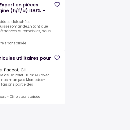
 Expert en pièces
gine (h/f/d) 100% -
n pièces détachées
 Suisse romande.En tant que
détachées automobiles, nous
fre sponsorisée
cules utilitaires pour
s-Paccot, CH
ale de Daimler Truck AG avec
vec nos marques Mercedes-
s faisons partie des
ours
•
Offre sponsorisée