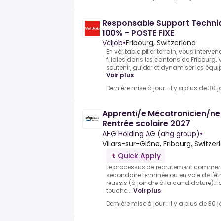
Responsable Support Techniq
100% - POSTE FIXE
Valjob
•
Fribourg, Switzerland
En véritable pilier terrain, vous interve
filiales dans les cantons de Fribourg, V
soutenir, guider et dynamiser les équi
Voir plus
Dernière mise à jour : il y a plus de 30 j
Apprenti/e Mécatronicien/ne
Rentrée scolaire 2027
AHG Holding AG (ahg group)
•
Villars-sur-Glâne, Fribourg, Switzer
Quick Apply
Le processus de recrutement commen
secondaire terminée ou en voie de l'êt
réussis (à joindre à la candidature).For
touche...
Voir plus
Dernière mise à jour : il y a plus de 30 j