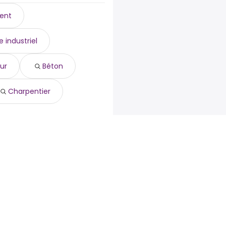
ment
e industriel
ur
Béton
Charpentier