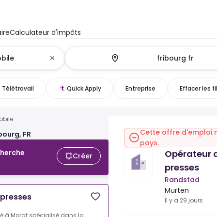
ire
Calculateur d'impôts
Télétravail
Quick Apply
Entreprise
Effacer les fi
obile
Cette offre d'emploi 
bourg, FR
pays.
Opérateur d
cherche
Créer
presses
Randstad
Murten
 presses
Il y a 29 jours
ué à Morat spécialisé dans la