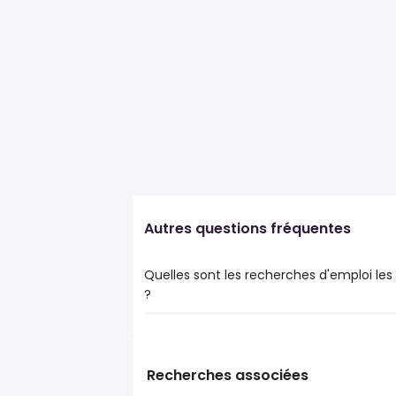
Autres questions fréquentes
Quelles sont les recherches d'emploi les 
?
Les 10 recherches d'emploi les plus popula
ville de
migros
Recherches associées
coop