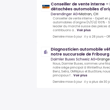
Conseiller de vente interne –
détachées automobiles d'ori
Derendinger AG
•
Matran, CH
Conseiller de vente interne – Expert e
automobiles d'origine (h/f/d) 100% -
leader du marché suisse des pièces 
contribuons a...
Voir plus
Dernière mise à jour : il y a 28 jours
•
Of
Diagnosticien automobile véhi
notre succursale de Fribourg
Daimler Buses Schweiz AG
•
Grange
Nous, Daimler Buses, sommes une fili
notre siège principal à Winterthur.A
Benz, Setra, OMNIplus et BusStore, nou
principaux f...
Voir plus
Dernière mise à jour : il y a plus de 30 j