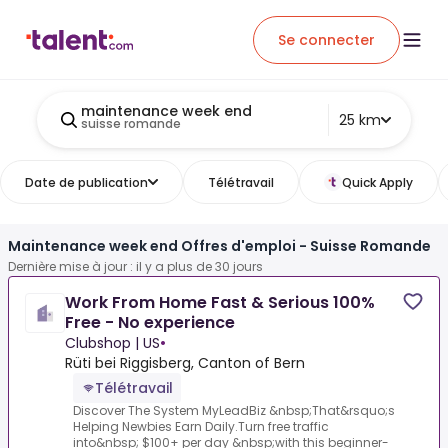
Se connecter
maintenance week end
25 km
suisse romande
Date de publication
Télétravail
Quick Apply
Maintenance week end Offres d'emploi - Suisse Romande
Dernière mise à jour : il y a plus de 30 jours
Work From Home Fast & Serious 100%
Free - No experience
Clubshop | US
•
Rüti bei Riggisberg, Canton of Bern
Télétravail
Discover The System MyLeadBiz &nbsp;That&rsquo;s
Helping Newbies Earn Daily.Turn free traffic
into&nbsp; $100+ per day &nbsp;with this beginner-