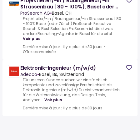
Projektleiter/-in / Bauingenieur/-in
Strassenbau | 80 - 100%), Basel oder
Zürich
ProSearch AG
•
Basel, CH
Projektleiter/-in / Bauingenieur/-in Strassenbau | 80
- 100% Basel (oder Zürich).ProSearch Executive
Search & Best Selection.ProSearch ist die etwas
andere Recruiting-Agentur in Basel für die erfol...
Voir plus
Dernière mise à jour : il y a plus de 30 jours
•
Offre sponsorisée
Elektronik-Ingenieur (m/w/d)
Adecco
•
Basel, Bs, Switzerland
Für unseren Kunden suchen wir eine fachlich
kompetente und zuverlässige Persönlichkeit als
Elektronik-Ingenieur (m/w/d).Du bist verantwortlich
für die Weiterentwicklung, das Design, Tests,
Analysen...
Voir plus
Dernière mise à jour : il y a plus de 30 jours