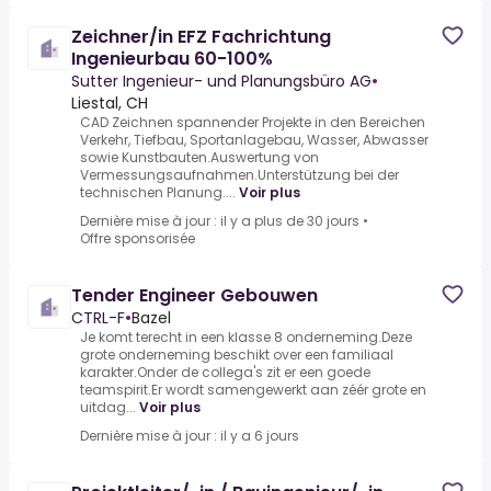
Zeichner/in EFZ Fachrichtung
Ingenieurbau 60-100%
Sutter Ingenieur- und Planungsbüro AG
•
Liestal, CH
CAD Zeichnen spannender Projekte in den Bereichen
Verkehr, Tiefbau, Sportanlagebau, Wasser, Abwasser
sowie Kunstbauten.Auswertung von
Vermessungsaufnahmen.Unterstützung bei der
technischen Planung....
Voir plus
Dernière mise à jour : il y a plus de 30 jours
•
Offre sponsorisée
Tender Engineer Gebouwen
CTRL-F
•
Bazel
Je komt terecht in een klasse 8 onderneming.Deze
grote onderneming beschikt over een familiaal
karakter.Onder de collega's zit er een goede
teamspirit.Er wordt samengewerkt aan zéér grote en
uitdag...
Voir plus
Dernière mise à jour : il y a 6 jours