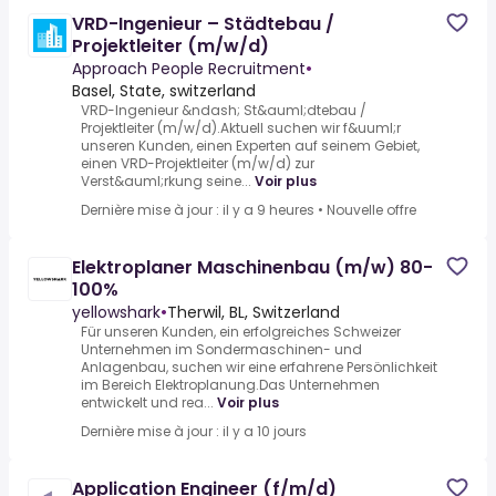
VRD-Ingenieur – Städtebau /
Projektleiter (m/w/d)
Approach People Recruitment
•
Basel, State, switzerland
VRD-Ingenieur &ndash; St&auml;dtebau /
Projektleiter (m/w/d).Aktuell suchen wir f&uuml;r
unseren Kunden, einen Experten auf seinem Gebiet,
einen VRD-Projektleiter (m/w/d) zur
Verst&auml;rkung seine...
Voir plus
Dernière mise à jour : il y a 9 heures
•
Nouvelle offre
Elektroplaner Maschinenbau (m/w) 80-
100%
yellowshark
•
Therwil, BL, Switzerland
Für unseren Kunden, ein erfolgreiches Schweizer
Unternehmen im Sondermaschinen- und
Anlagenbau, suchen wir eine erfahrene Persönlichkeit
im Bereich Elektroplanung.Das Unternehmen
entwickelt und rea...
Voir plus
Dernière mise à jour : il y a 10 jours
Application Engineer (f/m/d)