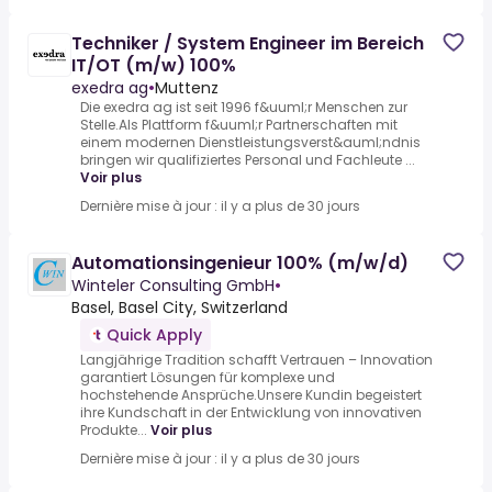
Techniker / System Engineer im Bereich
IT/OT (m/w) 100%
exedra ag
•
Muttenz
Die exedra ag ist seit 1996 f&uuml;r Menschen zur
Stelle.Als Plattform f&uuml;r Partnerschaften mit
einem modernen Dienstleistungsverst&auml;ndnis
bringen wir qualifiziertes Personal und Fachleute ...
Voir plus
Dernière mise à jour : il y a plus de 30 jours
Automationsingenieur 100% (m/w/d)
Winteler Consulting GmbH
•
Basel, Basel City, Switzerland
Quick Apply
Langjährige Tradition schafft Vertrauen – Innovation
garantiert Lösungen für komplexe und
hochstehende Ansprüche.Unsere Kundin begeistert
ihre Kundschaft in der Entwicklung von innovativen
Produkte...
Voir plus
Dernière mise à jour : il y a plus de 30 jours