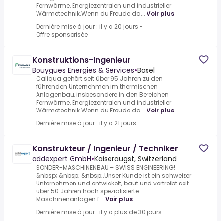
Fernwärme, Energiezentralen und industrieller
Wärmetechnik.Wenn du Freude da...
Voir plus
Dernière mise à jour : il y a 20 jours
•
Offre sponsorisée
Konstruktions-Ingenieur
Bouygues Energies & Services
•
Basel
Caliqua gehört seit über 95 Jahren zu den
führenden Unternehmen im thermischen
Anlagenbau, insbesondere in den Bereichen
Fernwärme, Energiezentralen und industrieller
Wärmetechnik.Wenn du Freude da...
Voir plus
Dernière mise à jour : il y a 21 jours
Konstrukteur / Ingenieur / Techniker
addexpert GmbH
•
Kaiseraugst, Switzerland
SONDER-MASCHINENBAU – SWISS ENGINEERING!
&nbsp; &nbsp; &nbsp;.Unser Kunde ist ein schweizer
Unternehmen und entwickelt, baut und vertreibt seit
über 50 Jahren hoch spezialisierte
Maschinenanlagen f...
Voir plus
Dernière mise à jour : il y a plus de 30 jours