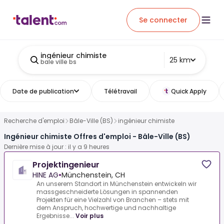
Se connecter
ingénieur chimiste
25 km
bale ville bs
Date de publication
Télétravail
Quick Apply
Recherche d'emploi
Bâle-Ville (BS)
ingénieur chimiste
Ingénieur chimiste Offres d'emploi - Bâle-Ville (BS)
Dernière mise à jour : il y a 9 heures
Projektingenieur
HINE AG
•
Münchenstein, CH
An unserem Standort in Münchenstein entwickeln wir
massgeschneiderte Lösungen in spannenden
Projekten für eine Vielzahl von Branchen – stets mit
dem Anspruch, hochwertige und nachhaltige
Ergebnisse...
Voir plus