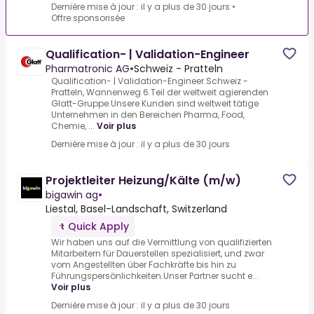
Dernière mise à jour : il y a plus de 30 jours
•
Offre sponsorisée
Qualification- | Validation-Engineer
Pharmatronic AG
•
Schweiz - Pratteln
Qualification- | Validation-Engineer.Schweiz -
Pratteln, Wannenweg 6.Teil der weltweit agierenden
Glatt-Gruppe.Unsere Kunden sind weltweit tätige
Unternehmen in den Bereichen Pharma, Food,
Chemie, ...
Voir plus
Dernière mise à jour : il y a plus de 30 jours
Projektleiter Heizung/Kälte (m/w)
bigawin ag
•
Liestal, Basel-Landschaft, Switzerland
Quick Apply
Wir haben uns auf die Vermittlung von qualifizierten
Mitarbeitern für Dauerstellen spezialisiert, und zwar
vom Angestellten über Fachkräfte bis hin zu
Führungspersönlichkeiten.Unser Partner sucht e...
Voir plus
Dernière mise à jour : il y a plus de 30 jours