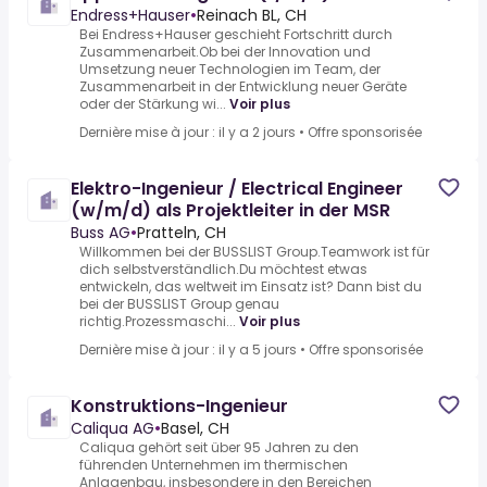
Endress+Hauser
•
Reinach BL, CH
Bei Endress+Hauser geschieht Fortschritt durch
Zusammenarbeit.Ob bei der Innovation und
Umsetzung neuer Technologien im Team, der
Zusammenarbeit in der Entwicklung neuer Geräte
oder der Stärkung wi...
Voir plus
Dernière mise à jour : il y a 2 jours
•
Offre sponsorisée
Elektro-Ingenieur / Electrical Engineer
(w/m/d) als Projektleiter in der MSR
Buss AG
•
Pratteln, CH
Willkommen bei der BUSSLIST Group.Teamwork ist für
dich selbstverständlich.Du möchtest etwas
entwickeln, das weltweit im Einsatz ist? Dann bist du
bei der BUSSLIST Group genau
richtig.Prozessmaschi...
Voir plus
Dernière mise à jour : il y a 5 jours
•
Offre sponsorisée
Konstruktions-Ingenieur
Caliqua AG
•
Basel, CH
Caliqua gehört seit über 95 Jahren zu den
führenden Unternehmen im thermischen
Anlagenbau, insbesondere in den Bereichen