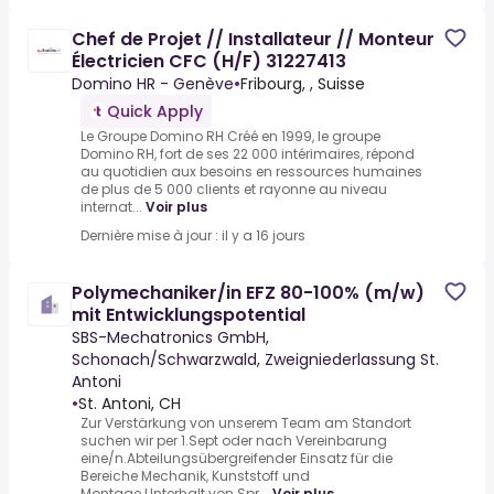
Chef de Projet // Installateur // Monteur
Électricien CFC (H/F) 31227413
Domino HR - Genève
•
Fribourg, , Suisse
Quick Apply
Le Groupe Domino RH Créé en 1999, le groupe
Domino RH, fort de ses 22 000 intérimaires, répond
au quotidien aux besoins en ressources humaines
de plus de 5 000 clients et rayonne au niveau
internat...
Voir plus
Dernière mise à jour : il y a 16 jours
Polymechaniker/in EFZ 80-100% (m/w)
mit Entwicklungspotential
SBS-Mechatronics GmbH,
Schonach/Schwarzwald, Zweigniederlassung St.
Antoni
•
St. Antoni, CH
Zur Verstärkung von unserem Team am Standort
suchen wir per 1.Sept oder nach Vereinbarung
eine/n.Abteilungsübergreifender Einsatz für die
Bereiche Mechanik, Kunststoff und
Montage.Unterhalt von Spr...
Voir plus