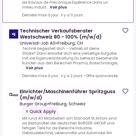
les travaux de mécanique.Expérience dans un
milieu indust...
Voir plus
Dernière mise à jour : il y a 11 jours
Technischer Verkaufsberater
Westschweiz 80 - 100% (m/w/d)
Universal-Job AG
•
Freiburg, CH
Technik begeistert dich – Vertrieb ist deine
Stärke?.Dann erwartet dich eine vielseitige Aufgabe
mit viel Eigenverantwortung.Du betreust bestehende
Kunden aus den Bereichen Pharma, Biotechnologie,
...
Voir plus
Dernière mise à jour : il y a 2 jours
•
Offre sponsorisée
Einrichter/Maschinenführer Spritzguss
(m/w/d)
Burger Group
•
Freiburg, Schweiz
Quick Apply
Mit rund 40 Mitarbeitern am Standort St.Antoni sind
wir Bestandteil der deutschen BURGER GROUP und
fertigen Teile für die Bereiche Industrie,
Gebäudetechnik, Lebensmitte und Automobil.Wir