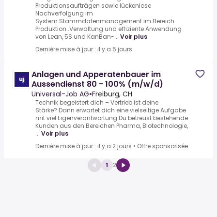
Produktionsaufträgen sowie lückenlose
Nachverfolgung im
System.Stammdatenmanagement im Bereich
Produktion .Verwaltung und effiziente Anwendung
von Lean, 5S und KanBan-...
Voir plus
Dernière mise à jour : il y a 5 jours
Anlagen und Apperatenbauer im
Aussendienst 80 - 100% (m/w/d)
Universal-Job AG
•
Freiburg, CH
Technik begeistert dich – Vertrieb ist deine
Stärke?.Dann erwartet dich eine vielseitige Aufgabe
mit viel Eigenverantwortung.Du betreust bestehende
Kunden aus den Bereichen Pharma, Biotechnologie,
...
Voir plus
Dernière mise à jour : il y a 2 jours
•
Offre sponsorisée
1
2