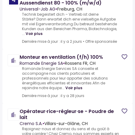
Aussendienst 80 - 100% (m/w/d)
Universal-Job AG
•
Freiburg, CH
Technik begeistert dich – Vertrieb ist deine
Stärke?.Dann erwartet dich eine vielseitige Aufgabe
mit viel Eigenverantwortung.Du betreust bestehende
Kunden aus den Bereichen Pharma, Biotechnologie,
...
Voir plus
Dernière mise à jour : il y a 2 jours
•
Offre sponsorisée
Monteur en ventilation (f/h) 100%
Romande Energie SA
•
Rossens FR, CH
Romande Energie Services SA conseille et
accompagne nos clients particuliers et
professionnels pour leur apporter des solutions
énergétiques efficientes et innovantes.Afin de
rejoindre notre équipe...
Voir plus
Dernière mise à jour : il y a 28 jours
Opérateur·rice-régleur·se - Poudre de
lait
Cremo S.A.
•
Villars-sur-Glâne, CH
Rejoignez-nous et donnez du sens et du goût à
votre carrière !.Chez Cremo, nous sommes experts en