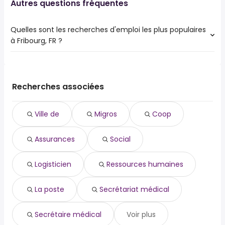
Autres questions fréquentes
Quelles sont les recherches d'emploi les plus populaires
à Fribourg, FR ?
Les 10 recherches d'emploi les plus populaires à Fribourg,
FR sont :
ville de
Recherches associées
migros
coop
Ville de
Migros
Coop
assurances
social
Assurances
Social
logisticien
ressources humaines
la poste
Logisticien
Ressources humaines
secrétariat médical
secrétaire médical
La poste
Secrétariat médical
Secrétaire médical
Voir plus