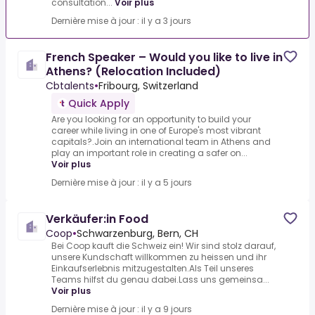
consultation...
Voir plus
Dernière mise à jour : il y a 3 jours
French Speaker – Would you like to live in
Athens? (Relocation Included)
Cbtalents
•
Fribourg, Switzerland
Quick Apply
Are you looking for an opportunity to build your
career while living in one of Europe's most vibrant
capitals?.Join an international team in Athens and
play an important role in creating a safer on...
Voir plus
Dernière mise à jour : il y a 5 jours
Verkäufer:in Food
Coop
•
Schwarzenburg, Bern, CH
Bei Coop kauft die Schweiz ein! Wir sind stolz darauf,
unsere Kundschaft willkommen zu heissen und ihr
Einkaufserlebnis mitzugestalten.Als Teil unseres
Teams hilfst du genau dabei.Lass uns gemeinsa...
Voir plus
Dernière mise à jour : il y a 9 jours