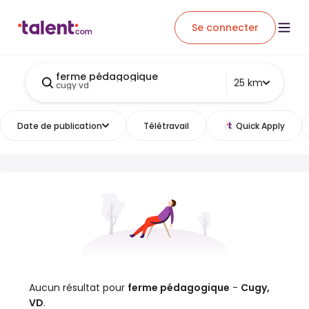
Se connecter
ferme pédagogique
25 km
cugy vd
Date de publication
Télétravail
Quick Apply
Aucun résultat pour
ferme pédagogique
-
Cugy,
VD
.