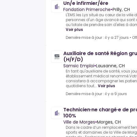
Un/e infirmier/ère
Fondation Primeroche
•
Prilly, CH
L'EMS les Lys situé au cœur de la ville de 
personnes d'un âge avancé qui sont d
ou totale de prendre soin d'elles à dom
Voir plus
Dernière mise à jour : il y a 27 jours
•
Of
Auxiliaire de santé Région gr
(H/F/D)
Samsic Emploi
•
Lausanne, CH
En tant qu'auxiliaire de santé, vous jou
établissement médical renommé.Votre
consistera à accompagner les patien
quotidiens tout...
Voir plus
Dernière mise à jour : il y a 9 jours
Technicien·ne chargé·e de proj
100%
Ville de Morges
•
Morges, CH
Dans le cadre d’un remplacement temp
sports et domaines de la Ville de Morg