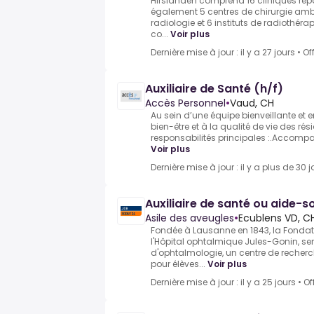
Hirslanden comprend 16 cliniques répa
également 5 centres de chirurgie ambul
radiologie et 6 instituts de radiothéra
co...
Voir plus
Dernière mise à jour : il y a 27 jours
•
Of
Auxiliaire de Santé (h/f)
Accès Personnel
•
Vaud, CH
Au sein d’une équipe bienveillante et
bien-être et à la qualité de vie des ré
responsabilités principales :.Accompagn
Voir plus
Dernière mise à jour : il y a plus de 30 j
Auxiliaire de santé ou aide-
Asile des aveugles
•
Ecublens VD, C
Fondée à Lausanne en 1843, la Fondati
l'Hôpital ophtalmique Jules-Gonin, ser
d'ophtalmologie, un centre de recher
pour élèves...
Voir plus
Dernière mise à jour : il y a 25 jours
•
Of