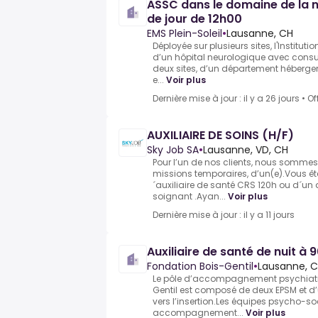
ASSC dans le domaine de la n
de jour de 12h00
EMS Plein-Soleil
•
Lausanne, CH
Déployée sur plusieurs sites, l'Institut
d’un hôpital neurologique avec consu
deux sites, d’un département héberg
e...
Voir plus
Dernière mise à jour : il y a 26 jours
•
Of
AUXILIAIRE DE SOINS (H/F)
Sky Job SA
•
Lausanne, VD, CH
Pour l’un de nos clients, nous sommes
missions temporaires, d’un(e).Vous êtes
´auxiliaire de santé CRS 120h ou d´un
soignant .Ayan...
Voir plus
Dernière mise à jour : il y a 11 jours
Auxiliaire de santé de nuit à 
Fondation Bois-Gentil
•
Lausanne, 
Le pôle d’accompagnement psychiatri
Gentil est composé de deux EPSM et d’u
vers l’insertion.Les équipes psycho-s
accompagnement...
Voir plus