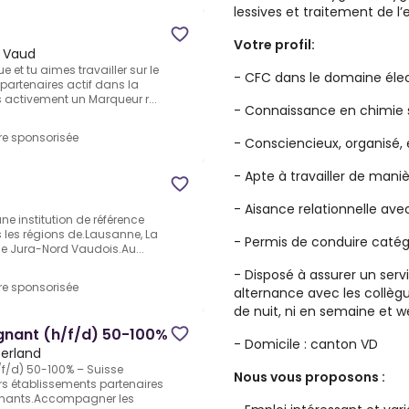
lessives et traitement de l
Votre profil:
 Vaud
 et tu aimes travailler sur le
- CFC dans le domaine élec
 partenaires actif dans la
 activement un Marqueur r...
- Connaissance en chimie s
re sponsorisée
- Consciencieux, organisé, e
- Apte à travailler de man
- Aisance relationnelle avec
une institution de référence
 les régions de.Lausanne, La
- Permis de conduire catég
 le Jura-Nord Vaudois.Au...
- Disposé à assurer un ser
re sponsorisée
alternance avec les collègu
de nuit, ni en semaine et 
oignant (h/f/d) 50-100%
- Domicile : canton VD
zerland
h/f/d) 50-100% – Suisse
Nous vous proposons :
s établissements partenaires
ignants.Accompagner les