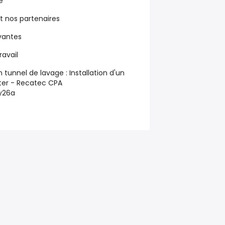
é
t nos partenaires
ivantes
ravail
n tunnel de lavage :
Installation d'un
ter - Recatec CPA
iy26a