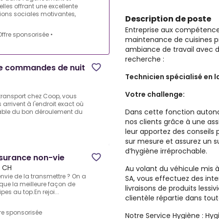
les offrant une excellente
ions sociales motivantes,
Description de poste
Entreprise aux compétenc
Offre sponsorisée
•
maintenance de cuisines pr
ambiance de travail avec d
recherche :
de commandes de nuit
Technicien spécialisé en l
Votre challenge:
e transport chez Coop, vous
rrivent à l'endroit exact où
Dans cette fonction auto
sable du bon déroulement du
nos clients grâce à une ass
leur apportez des conseils 
sur mesure et assurez un sui
d’hygiène irréprochable.
ssurance non-vie
, CH
Au volant du véhicule mis 
nvie de la transmettre ? On a
SA, vous effectuez des int
t que la meilleure façon de
livraisons de produits lessi
pes au top.En rejoi...
clientèle répartie dans tou
re sponsorisée
Notre Service Hygiène :
Hygi