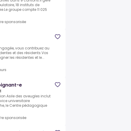
rties dans 9 cantons.Il gère
atoire, 18 instituts de
pie.Le groupe compte 11 025
fre sponsorisée
 engagée, vous contribuez au
sidentes et des résidents.Vos
er les résidentes et le...
ours
soignant-e
H
on Asile des aveugles inclut
vice universitaire
che, le Centre pédagogique
fre sponsorisée