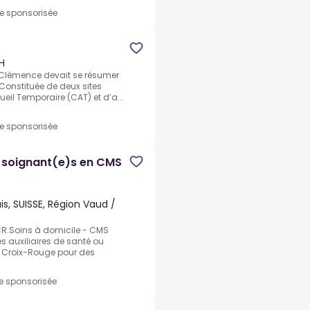
re sponsorisée
H
on Clémence devait se résumer
Constituée de deux sites
eil Temporaire (CAT) et d’a...
re sponsorisée
de soignant(e)s en CMS
is, SUISSE, Région Vaud /
CR.Soins à domicile - CMS
 auxiliaires de santé ou
a Croix-Rouge pour des
re sponsorisée