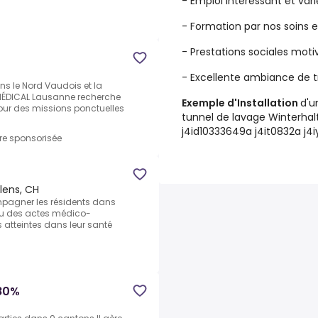
- Emploi intéressant et vari
- Formation par nos soins e
- Prestations sociales mot
- Excellente ambiance de t
ans le Nord Vaudois et la
MÉDICAL Lausanne recherche
Exemple d'Installation
d'u
our des missions ponctuelles
tunnel de lavage Winterhal
j4id10333649a j4it0832a j4
fre sponsorisée
lens, CH
mpagner les résidents dans
/ou des actes médico-
 atteintes dans leur santé
 80%