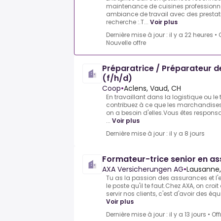
maintenance de cuisines professionnel
ambiance de travail avec des prestat
recherche :.T...
Voir plus
Dernière mise à jour : il y a 22 heures
•
Nouvelle offre
Préparatrice / Préparateur 
(f/h/d)
Coop
•
Aclens, Vaud, CH
En travaillant dans la logistique ou l
contribuez à ce que les marchandises a
on a besoin d'elles.Vous êtes respon
...
Voir plus
Dernière mise à jour : il y a 8 jours
Formateur-trice senior en a
AXA Versicherungen AG
•
Lausanne
Tu as la passion des assurances et l'e
le poste qu'il te faut.Chez AXA, on croi
servir nos clients, c'est d'avoir des équi
Voir plus
Dernière mise à jour : il y a 13 jours
•
Off