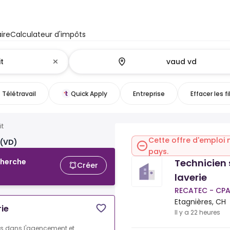
ire
Calculateur d'impôts
Télétravail
Quick Apply
Entreprise
Effacer les fi
it
Cette offre d'emploi 
 (VD)
pays.
Technicien 
cherche
Créer
laverie
RECATEC - CPA
Etagnières, CH
rie
Il y a 22 heures
s dans l'agencement et