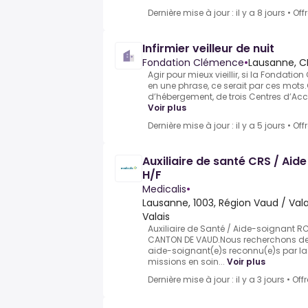
Dernière mise à jour : il y a 8 jours
•
Off
Infirmier veilleur de nuit
Fondation Clémence
•
Lausanne, C
Agir pour mieux vieillir, si la Fondati
en une phrase, ce serait par ces mots.
d’hébergement, de trois Centres d’Accu
Voir plus
Dernière mise à jour : il y a 5 jours
•
Off
Auxiliaire de santé CRS / Ai
H/F
Medicalis
•
Lausanne, 1003, Région Vaud / Vala
Valais
Auxiliaire de Santé / Aide-soignant R
CANTON DE VAUD.Nous recherchons des
aide-soignant(e)s reconnu(e)s par l
missions en soin...
Voir plus
Dernière mise à jour : il y a 3 jours
•
Off