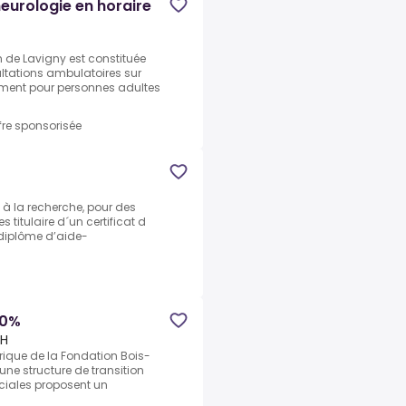
eurologie en horaire
ion de Lavigny est constituée
ltations ambulatoires sur
ement pour personnes adultes
fre sponsorisée
 à la recherche, pour des
 titulaire d´un certificat d
 diplôme d’aide-
90%
CH
que de la Fondation Bois-
ne structure de transition
ociales proposent un