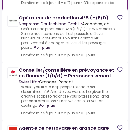
Dernière mise à jour : il y a 17 jours
•
Offre sponsorisée
Opérateur de production 4*8 (H/F/D)
Nespresso Deutschland GmbH
•
Avenches, ch
Opérateur de production 4*8 (H/F/D).Chez Nespresso
Suisse nous pensons qu’il est possible d’élever
l’univers du café et nous voulons contribuer
positivement à changer les vies et les paysages
pour ...
Voir plus
Dernière mise à jour : il y a plus de 30 jours
Conseiller/conseillère en prévoyance et
en finance (f/h/d) – Personnes venant
d’un autre métier
Swiss Life
•
Granges-Paccot
Would you like to help people to lead a self-
determined life? And do you want to be given the
creative scope to reconcile your professional and
personal ambitions? Then we can offer you an
exciting...
Voir plus
Dernière mise à jour : il y a plus de 30 jours
Agent·e de nettoyage en grande gare