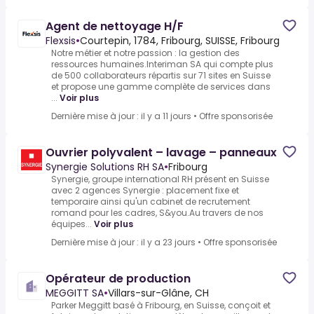
Agent de nettoyage H/F
Flexsis
•
Courtepin, 1784, Fribourg, SUISSE, Fribourg
Notre métier et notre passion : la gestion des
ressources humaines.Interiman SA qui compte plus
de 500 collaborateurs répartis sur 71 sites en Suisse
et propose une gamme complète de services dans
...
Voir plus
Dernière mise à jour : il y a 11 jours
•
Offre sponsorisée
Ouvrier polyvalent – lavage – panneaux
Synergie Solutions RH SA
•
Fribourg
Synergie, groupe international RH présent en Suisse
avec 2 agences Synergie : placement fixe et
temporaire ainsi qu'un cabinet de recrutement
romand pour les cadres, S&you.Au travers de nos
équipes...
Voir plus
Dernière mise à jour : il y a 23 jours
•
Offre sponsorisée
Opérateur de production
MEGGITT SA
•
Villars-sur-Glâne, CH
Parker Meggitt basé à Fribourg, en Suisse, conçoit et