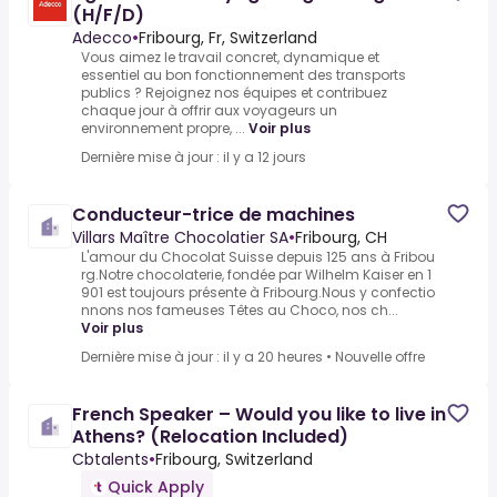
(H/F/D)
Adecco
•
Fribourg, Fr, Switzerland
Vous aimez le travail concret, dynamique et
essentiel au bon fonctionnement des transports
publics ? Rejoignez nos équipes et contribuez
chaque jour à offrir aux voyageurs un
environnement propre, ...
Voir plus
Dernière mise à jour : il y a 12 jours
Conducteur-trice de machines
Villars Maître Chocolatier SA
•
Fribourg, CH
L'amour du Chocolat Suisse depuis 125 ans à Fribou
rg.Notre chocolaterie, fondée par Wilhelm Kaiser en 1
901 est toujours présente à Fribourg.Nous y confectio
nnons nos fameuses Têtes au Choco, nos ch...
Voir plus
Dernière mise à jour : il y a 20 heures
•
Nouvelle offre
French Speaker – Would you like to live in
Athens? (Relocation Included)
Cbtalents
•
Fribourg, Switzerland
Quick Apply