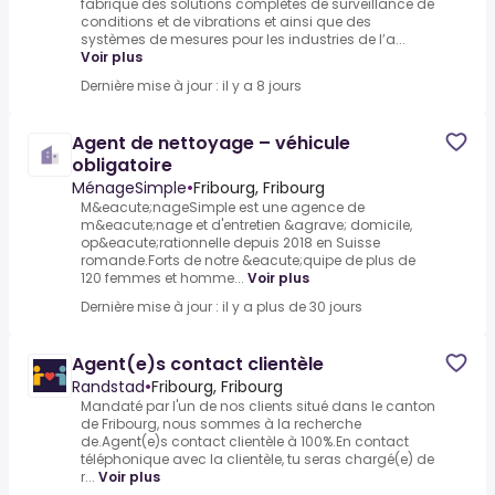
fabrique des solutions complètes de surveillance de
conditions et de vibrations et ainsi que des
systèmes de mesures pour les industries de l’a...
Voir plus
Dernière mise à jour : il y a 8 jours
Agent de nettoyage – véhicule
obligatoire
MénageSimple
•
Fribourg, Fribourg
M&eacute;nageSimple est une agence de
m&eacute;nage et d'entretien &agrave; domicile,
op&eacute;rationnelle depuis 2018 en Suisse
romande.Forts de notre &eacute;quipe de plus de
120 femmes et homme...
Voir plus
Dernière mise à jour : il y a plus de 30 jours
Agent(e)s contact clientèle
Randstad
•
Fribourg, Fribourg
Mandaté par l'un de nos clients situé dans le canton
de Fribourg, nous sommes à la recherche
de.Agent(e)s contact clientèle à 100%.En contact
téléphonique avec la clientèle, tu seras chargé(e) de
r...
Voir plus